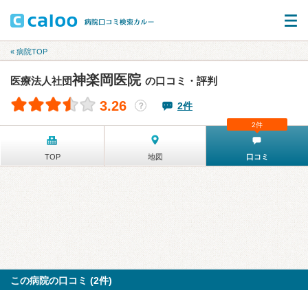
« 病院TOP
神楽岡医院
医療法人社団
の口コミ・評判
3.26
2件
？
2件
TOP
地図
口コミ
この病院の口コミ (2件)