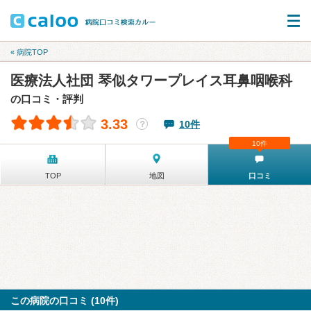
« 病院TOP
医療法人社団 琴似タワープレイス耳鼻咽喉科
の口コミ・評判
3.33
10件
？
10件
TOP
地図
口コミ
この病院の口コミ (10件)