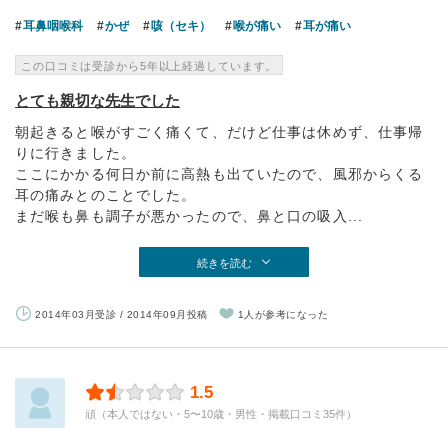
耳鼻咽喉科
かぜ
咳（セキ）
喉が痛い
耳が痛い
この口コミは受診から5年以上経過しています。
とても親切な先生でした
朝起きると喉がすごく痛くて、だけど仕事は休めず、仕事帰
りに行きました。
ここにかかる何日か前に高熱も出ていたので、風邪からくる
耳の痛みとのことでした。
まだ喉も鼻も調子が悪かったので、鼻と口の吸入...
続きを読む
2014年03月受診 / 2014年09月投稿
1人が参考になった
1.5
頑（本人ではない・5〜10歳・男性・掲載口コミ35件）