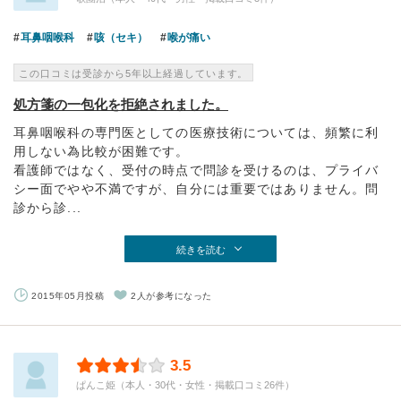
耳鼻咽喉科
咳（セキ）
喉が痛い
この口コミは受診から5年以上経過しています。
処方箋の一包化を拒絶されました。
耳鼻咽喉科の専門医としての医療技術については、頻繁に利
用しない為比較が困難です。
看護師ではなく、受付の時点で問診を受けるのは、プライバ
シー面でやや不満ですが、自分には重要ではありません。問
診から診...
続きを読む
2015年05月投稿
2人が参考になった
3.5
ぱんこ姫（本人・30代・女性・掲載口コミ26件）