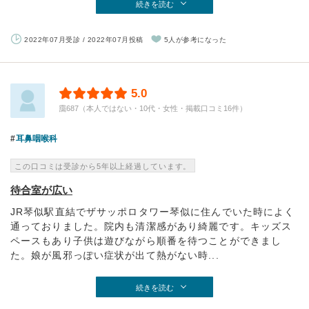
続きを読む
2022年07月受診 / 2022年07月投稿
5人が参考になった
5.0
靄687（本人ではない・10代・女性・掲載口コミ16件）
耳鼻咽喉科
この口コミは受診から5年以上経過しています。
待合室が広い
JR琴似駅直結でザサッポロタワー琴似に住んでいた時によく
通っておりました。院内も清潔感があり綺麗です。キッズス
ペースもあり子供は遊びながら順番を待つことができまし
た。娘が風邪っぽい症状が出て熱がない時...
続きを読む