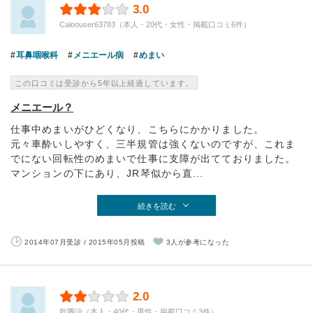
3.0
Caloouser63783（本人・20代・女性・掲載口コミ6件）
耳鼻咽喉科
メニエール病
めまい
この口コミは受診から5年以上経過しています。
メニエール？
仕事中めまいがひどくなり、こちらにかかりました。
元々車酔いしやすく、三半規管は強くないのですが、これま
でにない回転性のめまいで仕事に支障が出てておりました。
マンションの下にあり、JR琴似から直...
続きを読む
2014年07月受診 / 2015年05月投稿
3人が参考になった
2.0
歌團治（本人・40代・男性・掲載口コミ3件）