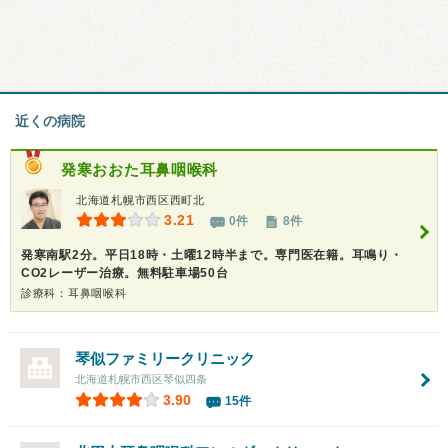
近くの病院
発寒おおた耳鼻咽喉科
北海道札幌市西区西町北
3.21
0件
8件
発寒南駅2分。平日18時・土曜12時半まで。専門医在籍。耳鳴り・
CO2レーザー治療。無料駐車場50台
診療科：耳鼻咽喉科
琴似ファミリークリニック
北海道札幌市西区琴似四条
3.90
15件