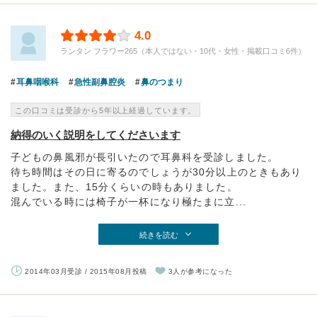
4.0
ランタン フラワー265（本人ではない・10代・女性・掲載口コミ6件）
耳鼻咽喉科
急性副鼻腔炎
鼻のつまり
この口コミは受診から5年以上経過しています。
納得のいく説明をしてくださいます
子どもの鼻風邪が長引いたので耳鼻科を受診しました。
待ち時間はその日に寄るのでしょうが30分以上のときもあり
ました。また、15分くらいの時もありました。
混んでいる時には椅子が一杯になり極たまに立...
続きを読む
2014年03月受診 / 2015年08月投稿
3人が参考になった