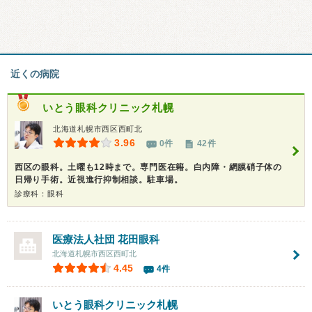
近くの病院
いとう眼科クリニック札幌
北海道札幌市西区西町北
3.96
0件
42件
西区の眼科。土曜も12時まで。専門医在籍。白内障・網膜硝子体の
日帰り手術。近視進行抑制相談。駐車場。
診療科：眼科
医療法人社団 花田眼科
北海道札幌市西区西町北
4.45
4件
いとう眼科クリニック札幌