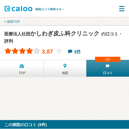
« 病院TOP
かしわぎ皮ふ科クリニック
医療法人社団
の口コミ・
評判
3.87
9件
？
9件
TOP
地図
口コミ
この病院の口コミ (9件)