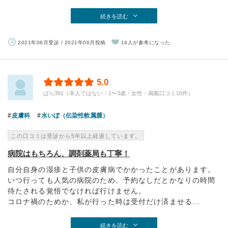
続きを読む
2021年06月受診 / 2021年06月投稿
14人が参考になった
5.0
ばら391（本人ではない・1〜3歳・女性・掲載口コミ16件）
皮膚科
水いぼ（伝染性軟属腫）
この口コミは受診から5年以上経過しています。
病院はもちろん、調剤薬局も丁寧！
自分自身の湿疹と子供の皮膚病でかかったことがあります。
いつ行っても人気の病院のため、予約なしだとかなりの時間
待たされる覚悟でなければ行けません。
コロナ禍のためか、私が行った時は受付だけ済ませる...
続きを読む