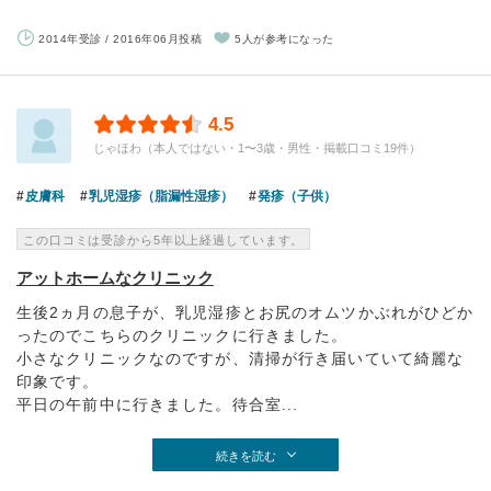
2014年受診 / 2016年06月投稿
5人が参考になった
4.5
じゃほわ（本人ではない・1〜3歳・男性・掲載口コミ19件）
皮膚科
乳児湿疹（脂漏性湿疹）
発疹（子供）
この口コミは受診から5年以上経過しています。
アットホームなクリニック
生後2ヵ月の息子が、乳児湿疹とお尻のオムツかぶれがひどか
ったのでこちらのクリニックに行きました。
小さなクリニックなのですが、清掃が行き届いていて綺麗な
印象です。
平日の午前中に行きました。待合室...
続きを読む