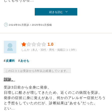
してもらうか空...
続きを読む
2024年01月受診 / 2025年01月投稿
1.0
しんや（本人・30代・男性・掲載口コミ9件）
皮膚科
あせも
この口コミは受診から5年以上経過しています。
誤診。
受診3日前から全身に発疹。
日増しに酷さが増してきたため、近くのこの病院を受診。
発疹の症状に身に覚えがあり、何かのアレルギー症状だろう
と予想をしていたのだが、診断結果は"あせも"だった。
とい...