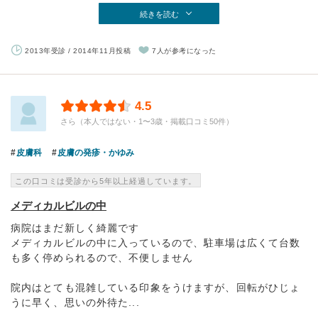
続きを読む
2013年受診 / 2014年11月投稿
7人が参考になった
4.5
さら（本人ではない・1〜3歳・掲載口コミ50件）
皮膚科
皮膚の発疹・かゆみ
この口コミは受診から5年以上経過しています。
メディカルビルの中
病院はまだ新しく綺麗です
メディカルビルの中に入っているので、駐車場は広くて台数
も多く停められるので、不便しません
院内はとても混雑している印象をうけますが、回転がひじょ
うに早く、思いの外待た...