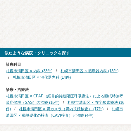
似たような病院・クリニックを探す
診療科目
札幌市清田区 × 内科 (33件)
札幌市清田区 × 循環器内科 (13件)
札幌市清田区 × 消化器内科 (14件)
診療・治療法
札幌市清田区 × CPAP（経鼻的持続陽圧呼吸療法）による睡眠時無呼
吸症候群（SAS）の治療 (15件)
札幌市清田区 × 在宅酸素療法 (16
件)
札幌市清田区 × 胃カメラ（胃内視鏡検査） (17件)
札幌市
清田区 × 動脈硬化の検査（CAVI検査）と治療 (4件)