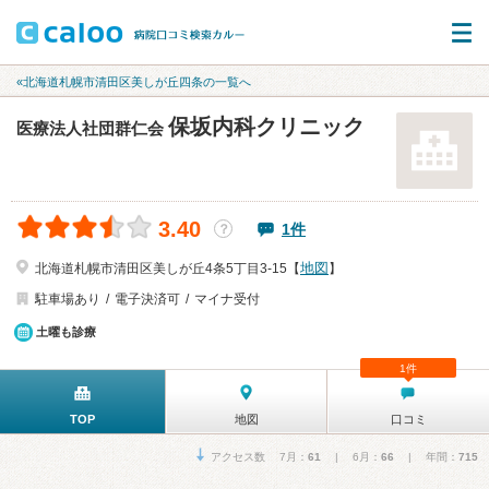
«北海道札幌市清田区美しが丘四条の一覧へ
保坂内科クリニック
医療法人社団群仁会
3.40
1件
？
地図
北海道札幌市清田区美しが丘4条5丁目3-15【
】
駐車場あり
電子決済可
マイナ受付
土曜も診療
1件
TOP
地図
口コミ
アクセス数 7月：
61
| 6月：
66
| 年間：
715