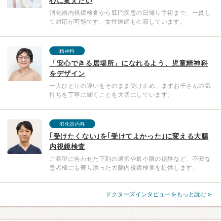
心に変えたい
消化器内視鏡検査から肛門疾患の日帰り手術まで、一貫し
て対応が可能です。女性医師も在籍しています。
精神科
「安心できる居場所」になれるよう、児童精神科
をデザイン
一人ひとりの違いをそのまま受け止め、まずお子さんの気
持ちを丁寧に聞くことを大切にしています。
消化器内科
｢受けたくない｣を｢受けてよかった｣に変える大腸
内視鏡検査
ご希望に合わせた下剤の選択や最小限の鎮静など、不安な
患者様にも寄り添った大腸内視鏡検査を提供します。
ドクターズインタビューをもっと読む »