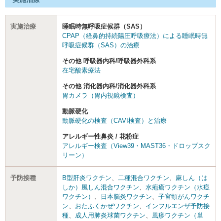
実施治療
睡眠時無呼吸症候群（SAS）
CPAP（経鼻的持続陽圧呼吸療法）による睡眠時無
呼吸症候群（SAS）の治療
その他 呼吸器内科/呼吸器外科系
在宅酸素療法
その他 消化器内科/消化器外科系
胃カメラ（胃内視鏡検査）
動脈硬化
動脈硬化の検査（CAVI検査）と治療
アレルギー性鼻炎 / 花粉症
アレルギー検査（View39・MAST36・ドロップスク
リーン）
予防接種
B型肝炎ワクチン
、
二種混合ワクチン
、
麻しん（は
しか）風しん混合ワクチン
、
水疱瘡ワクチン（水痘
ワクチン）
、
日本脳炎ワクチン
、
子宮頸がんワクチ
ン
、
おたふくかぜワクチン
、
インフルエンザ予防接
種
、
成人用肺炎球菌ワクチン
、
風疹ワクチン（単