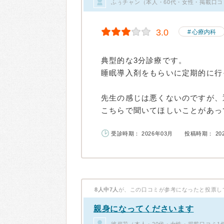
ふぅチャン（本人・60代・女性・掲載口コ
3.0
心療内科
典型的な3分診療です。
睡眠導入剤をもらいに定期的に行
先生の感じは悪くないのですが、
こちらで聞いてほしいことがあって
受診時期： 2026年03月
投稿時期： 20
8人中7人
が、この口コミが参考になったと投票し
親身になってくださいます
彼岸花（本人・20代・女性・掲載口コミ1