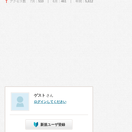
アクセス数 7月：
510
| 6月：
461
| 年間：
5,612
ゲスト
さん
ログインしてください
新規ユーザ登録