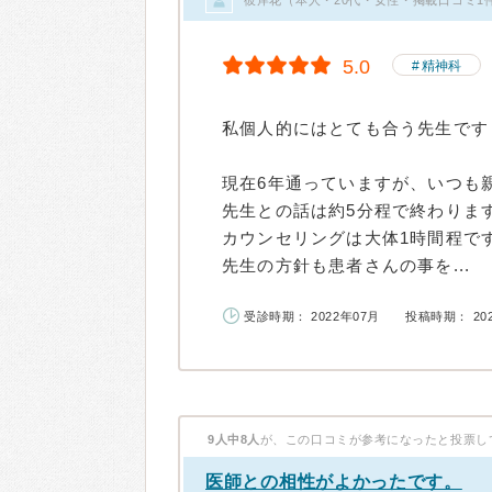
5.0
精神科
私個人的にはとても合う先生です
現在6年通っていますが、いつも
先生との話は約5分程で終わりま
カウンセリングは大体1時間程で
先生の方針も患者さんの事を...
受診時期： 2022年07月
投稿時期： 20
9人中8人
が、この口コミが参考になったと投票し
医師との相性がよかったです。