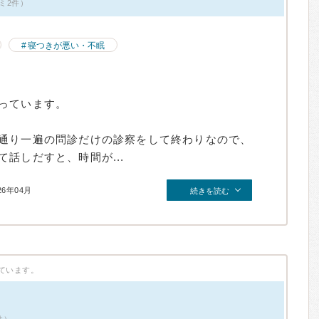
ミ2件）
寝つきが悪い・不眠
っています。
通り一遍の問診だけの診察をして終わりなので、
話しだすと、時間が...
26年04月
続きを読む
ています。
件）