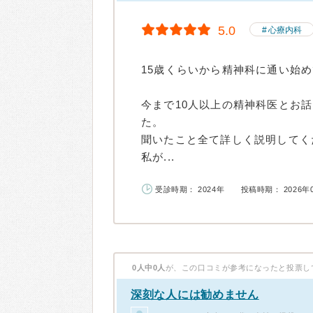
5.0
心療内科
15歳くらいから精神科に通い始
今まで10人以上の精神科医とお
た。
聞いたこと全て詳しく説明してく
私が...
受診時期： 2024年
投稿時期： 2026年
0人中0人
が、この口コミが参考になったと投票し
深刻な人には勧めません