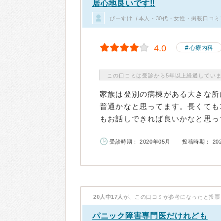
居心地良いです‼️
ぴーすけ（本人・30代・女性・掲載口コミ
4.0
心療内科
この口コミは受診から5年以上経過してい
家族は登別の病棟がある大きな所
普通かなと思ってます。長くても
もお話しできれば良いかなと思って
受診時期： 2020年05月
投稿時期： 20
20人中17人
が、この口コミが参考になったと投票
パニック障害専門医だけれども