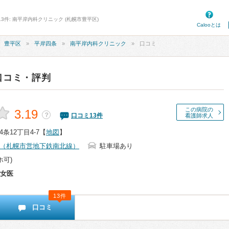
13件: 南平岸内科クリニック (札幌市豊平区)
Calooとは
豊平区
平岸四条
南平岸内科クリニック
口コミ
口コミ・評判
この病院の
3.19
？
口コミ
13
件
看護師求人
条12丁目4-7
【
地図
】
（札幌市営地下鉄南北線）
駐車場あり
ホ可)
女医
13件
口コミ