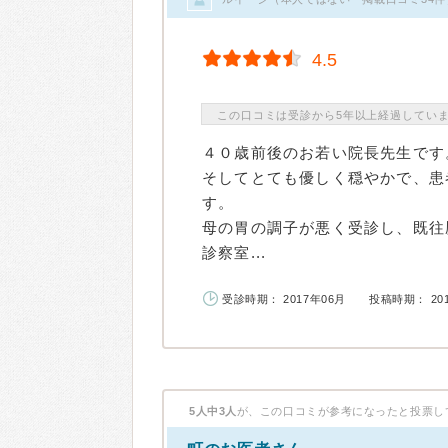
4.5
この口コミは受診から5年以上経過してい
４０歳前後のお若い院長先生です
そしてとても優しく穏やかで、患
す。
母の胃の調子が悪く受診し、既往
診察室...
受診時期： 2017年06月
投稿時期： 20
5人中3人
が、この口コミが参考になったと投票し