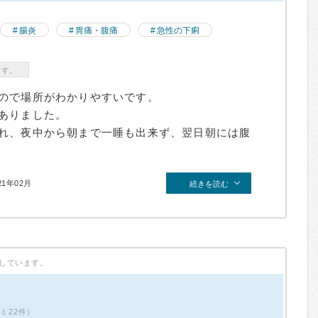
腸炎
胃痛・腹痛
急性の下痢
ます。
ので場所がわかりやすいです。
ありました。
れ、夜中から朝まで一睡も出来ず、翌日朝には腹
21年02月
続きを読む
しています。
コミ22件）