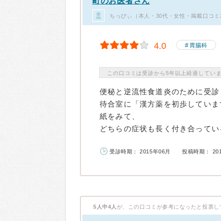
町のお医者さん
ちっぴぃ（本人・30代・女性・掲載口コミ
4.0
胃腸科
この口コミは受診から5年以上経過してい
便秘と逆流性食道炎のために受診
待合室に「漢方薬を初歩していま
紙をみて、
どちらの症状も長く付き合っている
受診時期： 2015年06月
投稿時期： 20
5人中4人
が、この口コミが参考になったと投票し