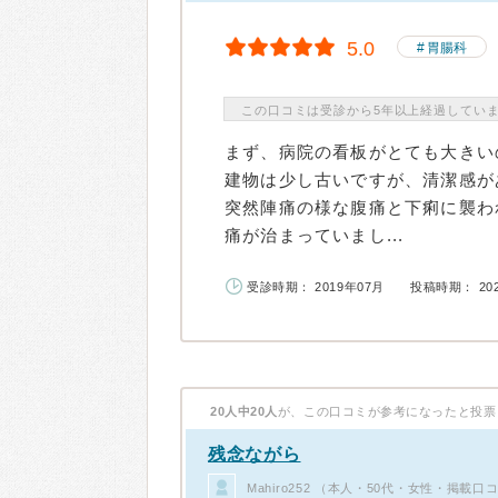
5.0
胃腸科
この口コミは受診から5年以上経過してい
まず、病院の看板がとても大きい
建物は少し古いですが、清潔感が
突然陣痛の様な腹痛と下痢に襲わ
痛が治まっていまし...
受診時期： 2019年07月
投稿時期： 20
20人中20人
が、この口コミが参考になったと投票
残念ながら
Mahiro252 （本人・50代・女性・掲載口