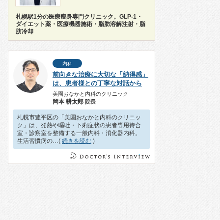
札幌駅1分の医療痩身専門クリニック。GLP-1・
ダイエット薬・医療機器施術・脂肪溶解注射・脂
肪冷却
内科
前向きな治療に大切な「納得感」
は、患者様との丁寧な対話から
美園おなかと内科のクリニック
岡本 耕太郎
院長
札幌市豊平区の「美園おなかと内科のクリニッ
ク」は、発熱や嘔吐・下痢症状の患者専用待合
室・診察室を整備する一般内科・消化器内科。
生活習慣病の…(
続きを読む
)