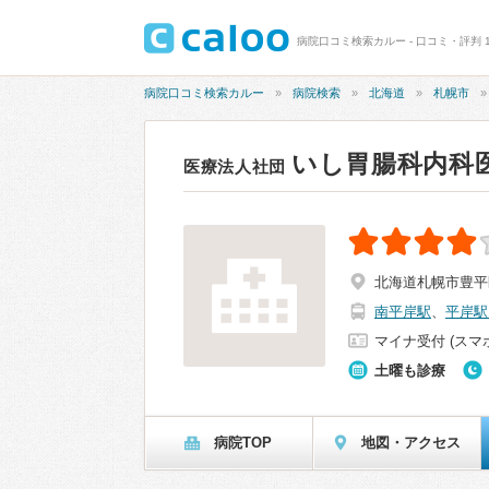
病院口コミ検索カルー - 口コミ・評判 1
病院口コミ検索カルー
病院検索
北海道
札幌市
いし胃腸科内科
医療法人社団
北海道札幌市豊平区
南平岸駅
、
平岸駅
マイナ受付 (スマ
土曜も診療
病院TOP
地図・アクセス