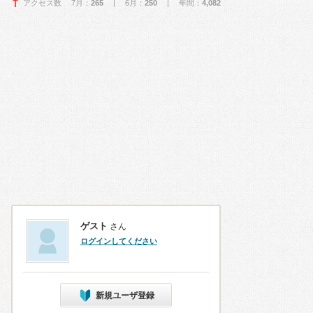
アクセス数 7月：
265
| 6月：
250
| 年間：
4,082
ゲスト
さん
ログインしてください
新規ユーザ登録