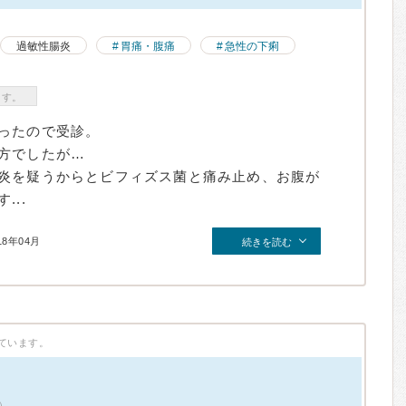
過敏性腸炎
胃痛・腹痛
急性の下痢
ます。
ったので受診。
方でしたが…
炎を疑うからとビフィズス菌と痛み止め、お腹が
..
18年04月
続きを読む
ています。
）