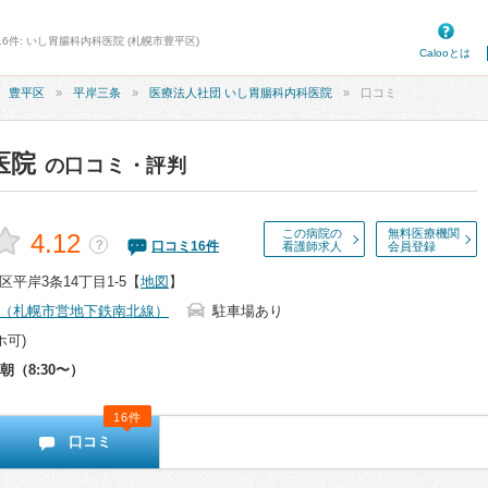
6件: いし胃腸科内科医院 (札幌市豊平区)
Calooとは
豊平区
平岸三条
医療法人社団 いし胃腸科内科医院
口コミ
医院
の口コミ・評判
この病院の
無料医療機関
4.12
？
口コミ
16
件
看護師求人
会員登録
平岸3条14丁目1-5
【
地図
】
（札幌市営地下鉄南北線）
駐車場あり
ホ可)
朝（8:30〜）
16件
口コミ