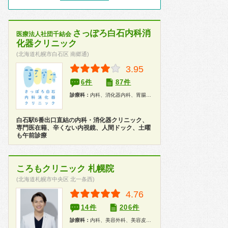
さっぽろ白石内科消
医療法人社団千結会
化器クリニック
(北海道札幌市白石区 南郷通)
3.95
6件
87件
診療科：
内科、消化器内科、胃腸科、内視鏡、健康診断、人間ドック
白石駅6番出口直結の内科・消化器クリニック、
専門医在籍、辛くない内視鏡、人間ドック、土曜
も午前診療
ころもクリニック 札幌院
(北海道札幌市中央区 北一条西)
4.76
14件
206件
診療科：
内科、美容外科、美容皮膚科