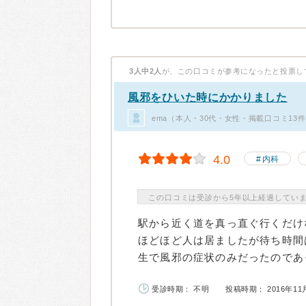
3人中2人
が、この口コミが参考になったと投票し
風邪をひいた時にかかりました
ema（本人・30代・女性・掲載口コミ13
4.0
内科
この口コミは受診から5年以上経過してい
駅から近く道を真っ直ぐ行くだけ
ほどほど人は居ましたが待ち時間
生で風邪の症状のみだったのであっ
受診時期： 不明
投稿時期： 2016年11