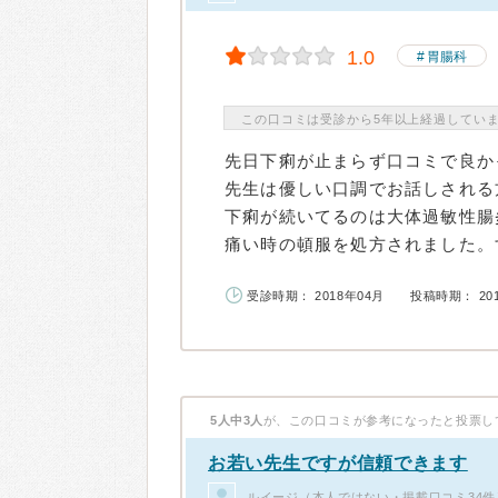
1.0
胃腸科
この口コミは受診から5年以上経過してい
先日下痢が止まらず口コミで良か
先生は優しい口調でお話しされる
下痢が続いてるのは大体過敏性腸
痛い時の頓服を処方されました。す.
受診時期： 2018年04月
投稿時期： 20
5人中3人
が、この口コミが参考になったと投票し
お若い先生ですが信頼できます
ルイージ（本人ではない・掲載口コミ34件