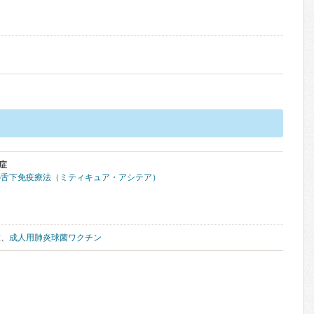
症
の舌下免疫療法（ミティキュア・アシテア）
種
、
成人用肺炎球菌ワクチン