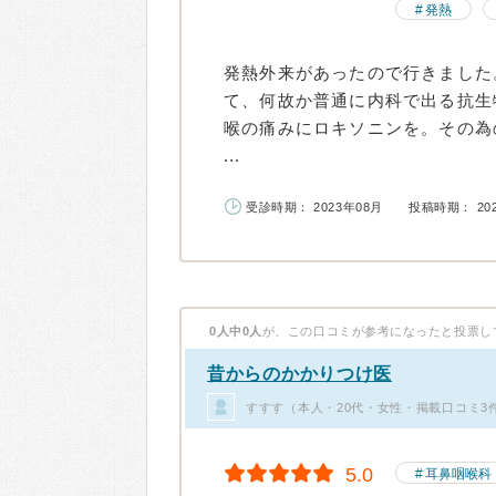
発熱
発熱外来があったので行きました。
て、何故か普通に内科で出る抗生
喉の痛みにロキソニンを。その為
...
受診時期： 2023年08月
投稿時期： 20
0人中0人
が、この口コミが参考になったと投票し
昔からのかかりつけ医
すすす（本人・20代・女性・掲載口コミ3
5.0
耳鼻咽喉科