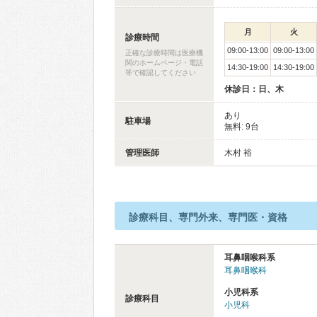
月
火
診療時間
09:00-13:00
09:00-13:00
正確な診療時間は医療機
関のホームページ・電話
14:30-19:00
14:30-19:00
等で確認してください
休診日：日、木
あり
駐車場
無料: 9台
管理医師
木村 裕
診療科目、専門外来、専門医・資格
耳鼻咽喉科系
耳鼻咽喉科
小児科系
診療科目
小児科