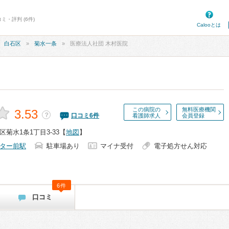
ミ・評判 (6件)
Calooとは
白石区
菊水一条
医療法人社団 木村医院
この病院の
無料医療機関
3.53
？
口コミ
6
件
看護師求人
会員登録
菊水1条1丁目3-33
【
地図
】
ター前駅
駐車場あり
マイナ受付
電子処方せん対応
6件
口コミ