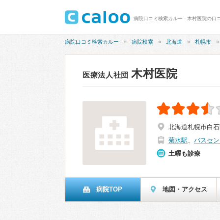
病院口コミ検索カルー - 木村医院の口コ
病院口コミ検索カルー
病院検索
北海道
札幌市
木村医院
医療法人社団
北海道札幌市白石区
菊水駅
、
バスセン
土曜も診療
病院TOP
地図・アクセス