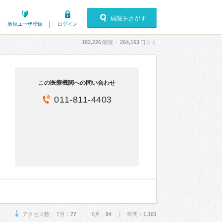
病院をさがす
新規ユーザ登録
ログイン
182,226
病院・
264,163
口コミ
この医療機関への問い合わせ
011-811-4403
アクセス数 7月：
77
| 6月：
94
| 年間：
1,101