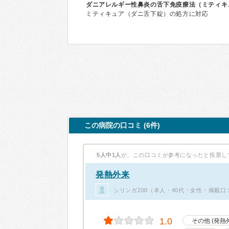
ダニアレルギー性鼻炎の舌下免疫療法（ミティキ
ミティキュア（ダニ舌下錠）の処方に対応
この病院の口コミ (6件)
5人中1人
が、この口コミが参考になったと投票し
発熱外来
シリンガ200（本人・40代・女性・掲載口
1.0
その他 (発熱