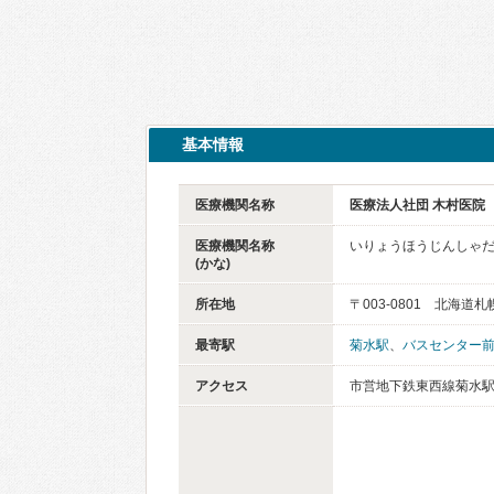
基本情報
医療機関名称
医療法人社団 木村医院
医療機関名称
いりょうほうじんしゃ
(かな)
所在地
〒003-0801 北海道
最寄駅
菊水駅
、
バスセンター
アクセス
市営地下鉄東西線菊水駅