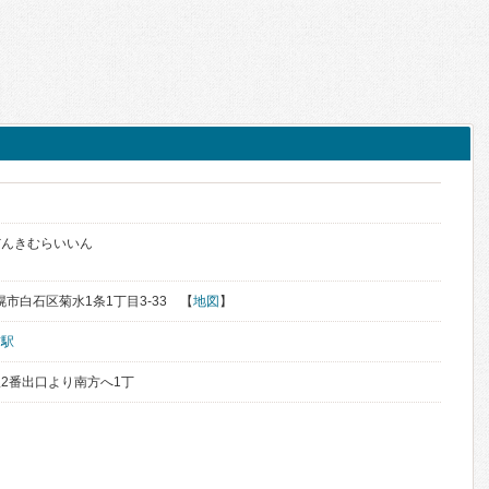
だんきむらいいん
札幌市白石区菊水1条1丁目3-33 【
地図
】
前駅
2番出口より南方へ1丁