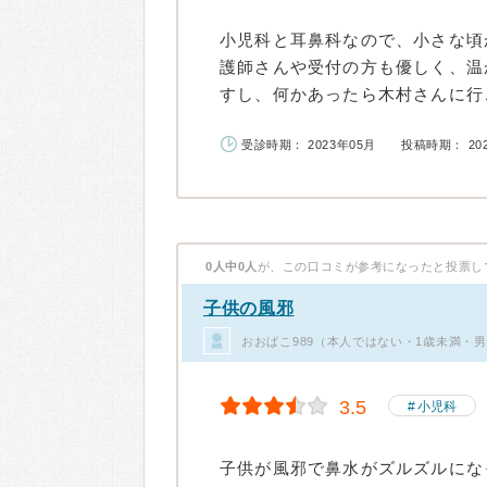
小児科と耳鼻科なので、小さな頃
護師さんや受付の方も優しく、温
すし、何かあったら木村さんに行こ
受診時期： 2023年05月
投稿時期： 20
0人中0人
が、この口コミが参考になったと投票し
子供の風邪
おおばこ989（本人ではない・1歳未満・
3.5
小児科
子供が風邪で鼻水がズルズルにな