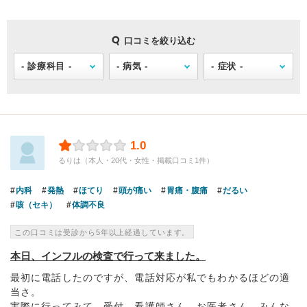
口コミを絞り込む
1.0
るりは（本人・20代・女性・掲載口コミ1件）
内科
発熱
ほてり
頭が痛い
胃痛・腹痛
だるい
咳（セキ）
体調不良
この口コミは受診から5年以上経過しています。
本日、インフルの検査で行って来ました。
最初に電話したのですが、電話対応が私でもわかるほどの適
当さ。
実際に行ってみて、受付、看護師さん、お医者さん、みんな