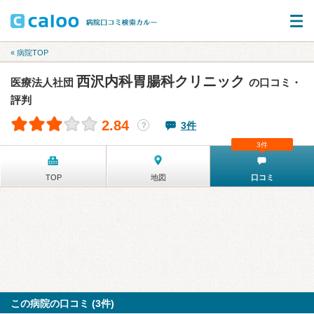
« 病院TOP
西沢内科胃腸科クリニック
医療法人社団
の口コミ・
評判
2.84
3件
？
3件
TOP
地図
口コミ
この病院の口コミ (3件)