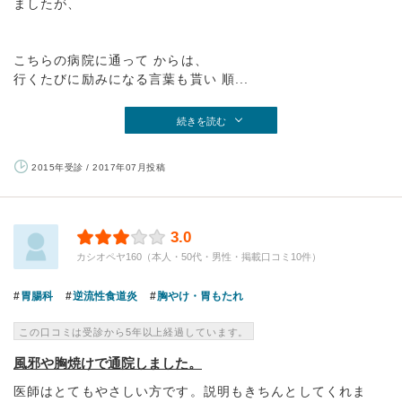
ましたが、
こちらの病院に通って からは、
行くたびに励みになる言葉も貰い 順...
続きを読む
2015年受診 / 2017年07月投稿
3.0
カシオペヤ160（本人・50代・男性・掲載口コミ10件）
胃腸科
逆流性食道炎
胸やけ・胃もたれ
この口コミは受診から5年以上経過しています。
風邪や胸焼けで通院しました。
医師はとてもやさしい方です。説明もきちんとしてくれま