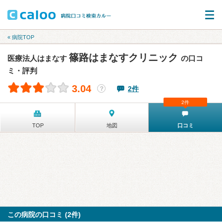
« 病院TOP
篠路はまなすクリニック
医療法人はまなす
の口コ
ミ・評判
3.04
2件
？
2件
TOP
地図
口コミ
この病院の口コミ (2件)