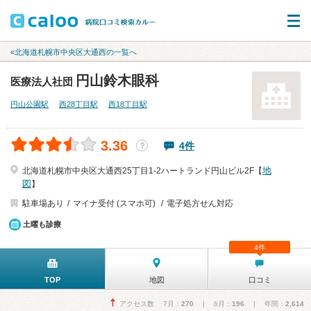
«北海道札幌市中央区大通西の一覧へ
円山鈴木眼科
医療法人社団
円山公園駅
西28丁目駅
西18丁目駅
3.36
4件
？
地
北海道札幌市中央区大通西25丁目1-2ハートランド円山ビル2F【
図
】
駐車場あり
マイナ受付 (スマホ可)
電子処方せん対応
土曜も診療
4件
TOP
地図
口コミ
アクセス数 7月：
270
| 6月：
196
| 年間：
2,614