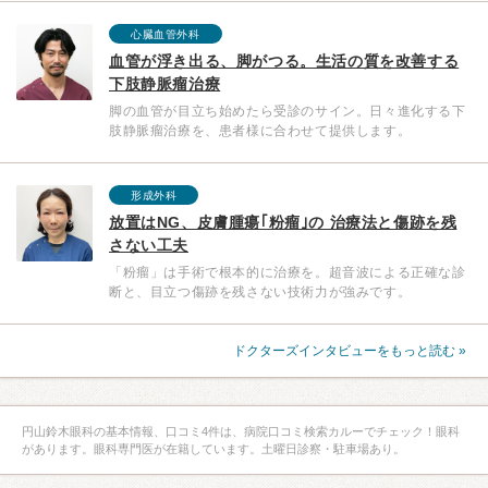
心臓血管外科
血管が浮き出る、脚がつる。生活の質を改善する
下肢静脈瘤治療
脚の血管が目立ち始めたら受診のサイン。日々進化する下
肢静脈瘤治療を、患者様に合わせて提供します。
形成外科
放置はNG、皮膚腫瘍｢粉瘤｣の 治療法と傷跡を残
さない工夫
「粉瘤」は手術で根本的に治療を。超音波による正確な診
断と、目立つ傷跡を残さない技術力が強みです。
ドクターズインタビューをもっと読む »
円山鈴木眼科の基本情報、口コミ4件は、病院口コミ検索カルーでチェック！眼科
があります。眼科専門医が在籍しています。土曜日診察・駐車場あり。