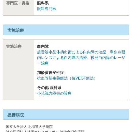
専門医・資格
眼科系
眼科専門医
実施治療
実施治療
白内障
超音波水晶体摘出術による白内障の治療
、
単焦点眼
内レンズによる白内障の治療
、
後発白内障のレーザ
ー治療
加齢黄斑変性症
抗血管新生薬療法（抗VEGF療法）
その他 眼科系
小児視力障害の診療
提携病院
国立大学法人 北海道大学病院
社会医療法人社団カレスサッポロ 時計台記念病院