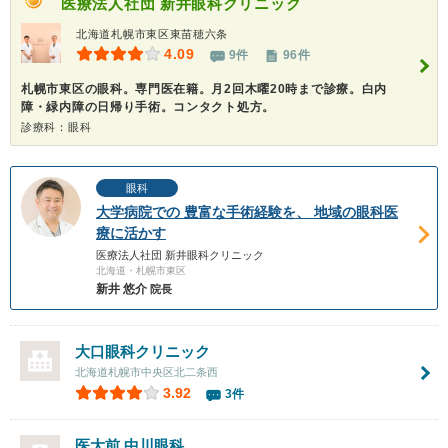
医療法人社団
新井眼科クリニック
北海道札幌市東区東苗穂六条
4.09
9件
96件
札幌市東区の眼科。専門医在籍。月2回木曜20時まで診療。白内
障・緑内障の日帰り手術。コンタクト処方。
診療科：眼科
眼科
大学病院での 豊富な手術経験を、 地域の眼科医
療に活かす
医療法人社団 新井眼科クリニック
北海道・札幌市東区
新井 悠介
院長
大口眼科クリニック
北海道札幌市中央区北二条西
3.92
3件
医大前 中川眼科