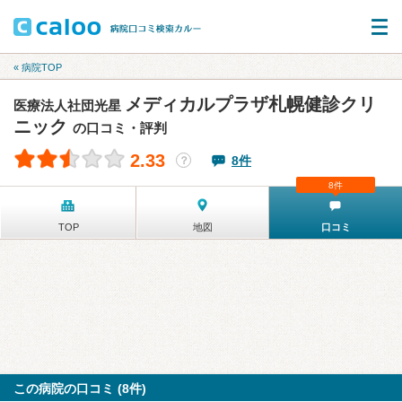
« 病院TOP
メディカルプラザ札幌健診クリ
医療法人社団光星
ニック
の口コミ・評判
2.33
8件
？
8件
TOP
地図
口コミ
この病院の口コミ (8件)