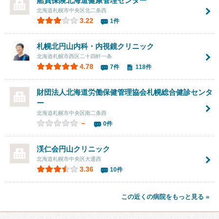
船員保険
北海道健康管理センター
北海道札幌市中央区北二条西
3.22
1件
札幌北円山内科・内視鏡クリニック
北海道札幌市西区二十四軒一条
4.78
7件
118件
財団法人北海道労働保健管理協会
札幌総合健診センタ
ー
北海道札幌市中央区南二条西
－
0件
渓仁会円山クリニック
北海道札幌市中央区大通西
3.36
10件
この近くの病院をもっと見る »