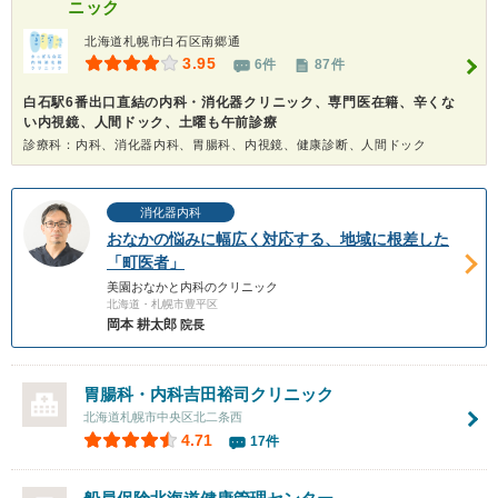
ニック
北海道札幌市白石区南郷通
3.95
6件
87件
白石駅6番出口直結の内科・消化器クリニック、専門医在籍、辛くな
い内視鏡、人間ドック、土曜も午前診療
診療科：内科、消化器内科、胃腸科、内視鏡、健康診断、人間ドック
消化器内科
おなかの悩みに幅広く対応する、地域に根差した
「町医者」
美園おなかと内科のクリニック
北海道・札幌市豊平区
岡本 耕太郎
院長
胃腸科・内科吉田裕司クリニック
北海道札幌市中央区北二条西
4.71
17件