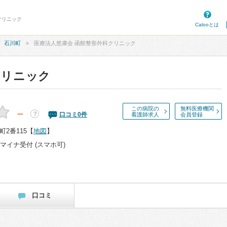
クリニック
Calooとは
石川町
医療法人悠康会 函館整形外科クリニック
クリニック
この病院の
無料医療機関
－
？
口コミ
0
件
看護師求人
会員登録
2番115
【
地図
】
マイナ受付 (スマホ可)
口コミ