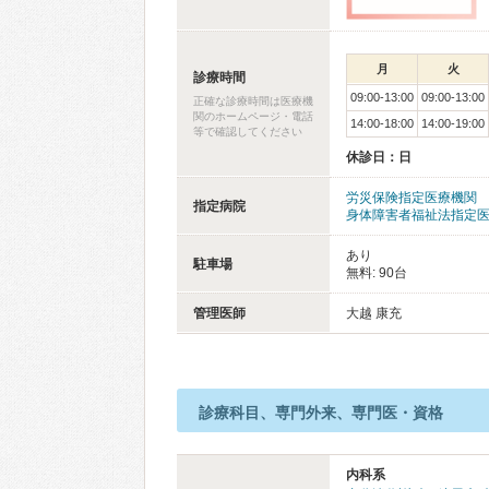
月
火
診療時間
09:00-13:00
09:00-13:00
正確な診療時間は医療機
関のホームページ・電話
14:00-18:00
14:00-19:00
等で確認してください
休診日：日
労災保険指定医療機関
指定病院
身体障害者福祉法指定
あり
駐車場
無料: 90台
管理医師
大越 康充
診療科目、専門外来、専門医・資格
内科系