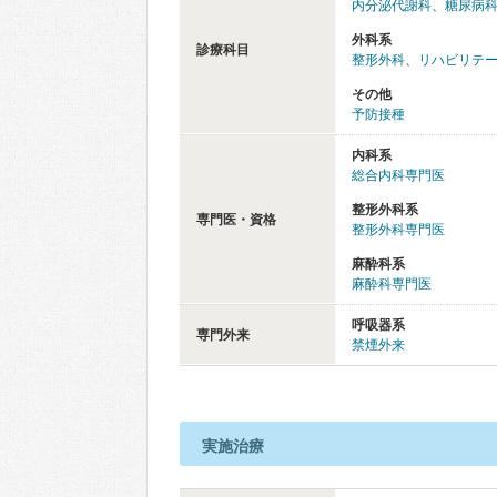
内分泌代謝科
、
糖尿病
外科系
診療科目
整形外科
、
リハビリテ
その他
予防接種
内科系
総合内科専門医
整形外科系
専門医・資格
整形外科専門医
麻酔科系
麻酔科専門医
呼吸器系
専門外来
禁煙外来
実施治療