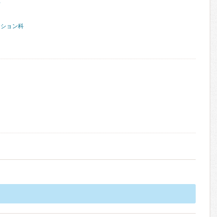
科
ーション科