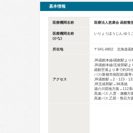
基本情報
医療機関名称
医療法人悠康会 函館整
医療機関名称
いりょうほうじん ゆう
(かな)
所在地
〒041-0802 北海道
JR函館本線/函館駅より
JR函館本線/五稜郭駅よ
函館空港より車で約35
バス/新都市病院前(最寄
アクセス
JR函館駅→2・123・1
JR五稜郭駅→98系統
湯の川団地方面→112系
高速バス:八雲・瀬棚方
高速バス:乙部・熊石方