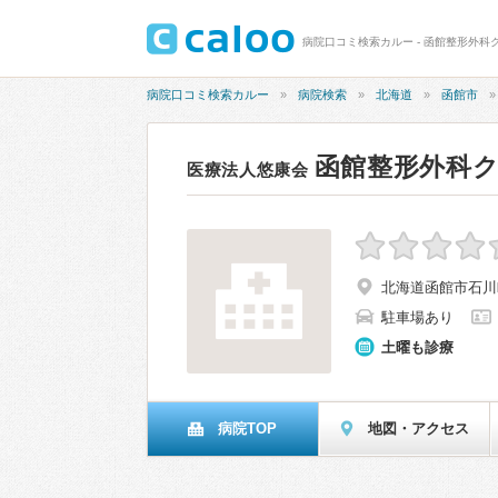
病院口コミ検索カルー - 函館整形外科
病院口コミ検索カルー
病院検索
北海道
函館市
函館整形外科
医療法人悠康会
北海道函館市石川町
駐車場あり
土曜も診療
病院TOP
地図・アクセス