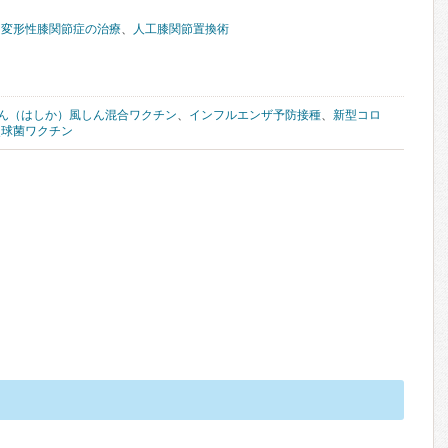
る変形性膝関節症の治療
、
人工膝関節置換術
ん（はしか）風しん混合ワクチン
、
インフルエンザ予防接種
、
新型コロ
炎球菌ワクチン