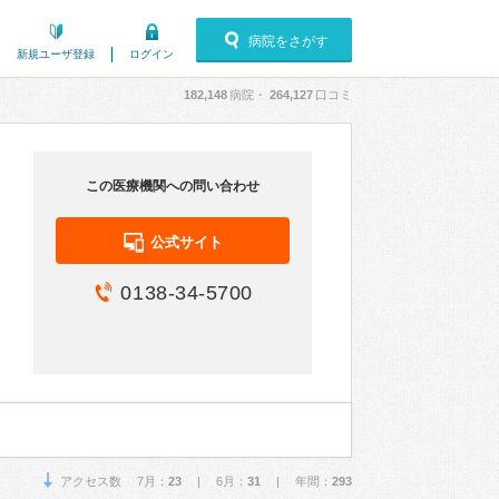
病院をさがす
新規ユーザ登録
ログイン
182,148
病院・
264,127
口コミ
この医療機関への問い合わせ
公式サイト
0138-34-5700
アクセス数 7月：
23
| 6月：
31
| 年間：
293