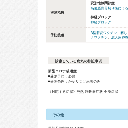
変形性膝関節症
高位脛骨骨切り術によ
実施治療
神経ブロック
神経ブロック
B型肝炎ワクチン
、
麻し
予防接種
ナワクチン
、
成人用肺
診察している病気の特記事項
新型コロナ後遺症
■受診予約：必要
■受診条件：かかりつけ患者のみ
《対応する症状》発熱 呼吸器症状 全身症状
その他