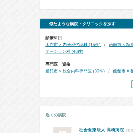
似たような病院・クリニックを探す
診療科目
函館市 × 内分泌代謝科 (15件)
函館市 × 糖尿
テーション科 (46件)
専門医・資格
函館市 × 総合内科専門医 (35件)
函館市 × 
近くの病院
社会医療法人
高橋病院
(北