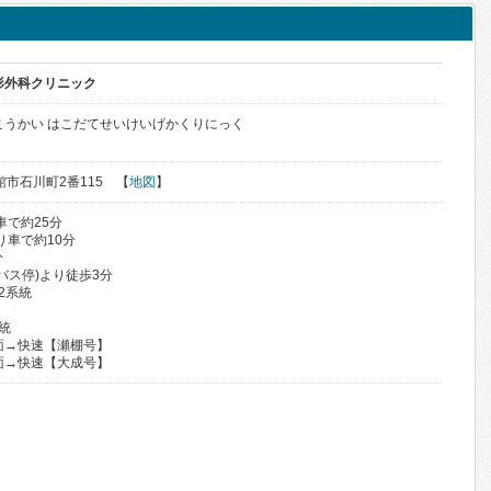
形外科クリニック
こうかい はこだてせいけいげかくりにっく
函館市石川町2番115 【
地図
】
車で約25分
り車で約10分
分
バス停)より徒歩3分
32系統
統
面→快速【瀬棚号】
面→快速【大成号】