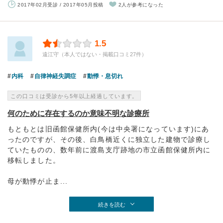
2017年02月受診 / 2017年05月投稿
2人が参考になった
1.5
遠江守（本人ではない・掲載口コミ27件）
内科
自律神経失調症
動悸・息切れ
この口コミは受診から5年以上経過しています。
何のために存在するのか意味不明な診療所
もともとは旧函館保健所内(今は中央署になっています)にあ
ったのですが、その後、白鳥橋近くに独立した建物で診療し
ていたものの、数年前に渡島支庁跡地の市立函館保健所内に
移転しました。
母が動悸が止ま...
続きを読む