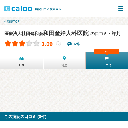
« 病院TOP
和田産婦人科医院
医療法人社団健和会
の口コミ・評判
3.09
6件
？
6件
TOP
地図
口コミ
この病院の口コミ (6件)