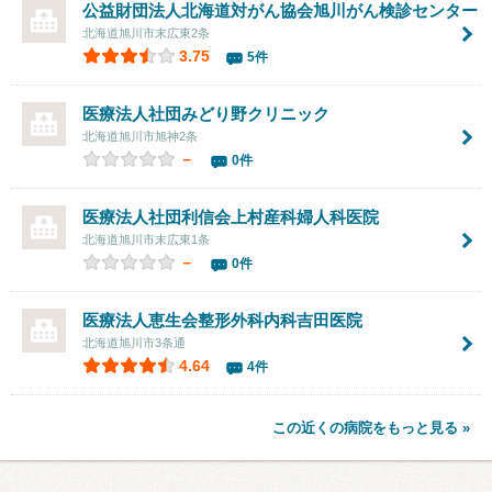
公益財団法人北海道対がん協会旭川がん検診センター
北海道旭川市末広東2条
3.75
5件
医療法人社団
みどり野クリニック
北海道旭川市旭神2条
－
0件
医療法人社団利信会
上村産科婦人科医院
北海道旭川市末広東1条
－
0件
医療法人恵生会
整形外科内科吉田医院
北海道旭川市3条通
4.64
4件
この近くの病院をもっと見る »