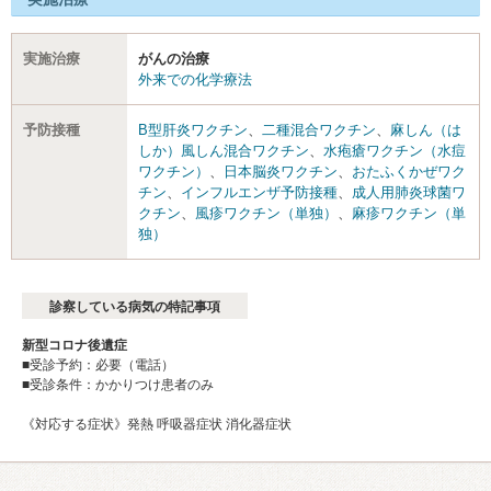
実施治療
がんの治療
外来での化学療法
予防接種
B型肝炎ワクチン
、
二種混合ワクチン
、
麻しん（は
しか）風しん混合ワクチン
、
水疱瘡ワクチン（水痘
ワクチン）
、
日本脳炎ワクチン
、
おたふくかぜワク
チン
、
インフルエンザ予防接種
、
成人用肺炎球菌ワ
クチン
、
風疹ワクチン（単独）
、
麻疹ワクチン（単
独）
診察している病気の特記事項
新型コロナ後遺症
■受診予約：必要（電話）
■受診条件：かかりつけ患者のみ
《対応する症状》発熱 呼吸器症状 消化器症状