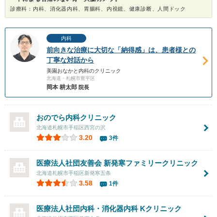
診療科：内科、消化器内科、胃腸科、内視鏡、健康診断、人間ドック
内科
前向きな治療に大切な「納得感」は、患者様との
丁寧な対話から
美園おなかと内科のクリニック
北海道・札幌市豊平区
岡本 耕太郎
院長
おのでら内科クリニック
北海道札幌市手稲区西宮の沢
3.20
3件
医療法人社団友善会
新発寒ファミリークリニック
北海道札幌市手稲区新発寒五条
3.58
1件
医療法人社団内科・消化器内科 Kクリニック