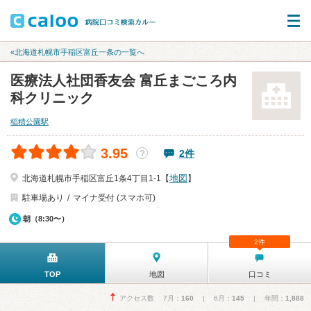
«北海道札幌市手稲区富丘一条の一覧へ
医療法人社団香友会 富丘まごころ内
科クリニック
稲積公園駅
3.95
2件
？
地図
北海道札幌市手稲区富丘1条4丁目1-1【
】
駐車場あり
マイナ受付 (スマホ可)
朝（8:30〜）
2件
TOP
地図
口コミ
アクセス数 7月：
160
| 6月：
145
| 年間：
1,888