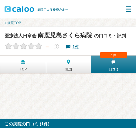
« 病院TOP
南鹿児島さくら病院
医療法人日章会
の口コミ・評判
－
1件
？
1件
TOP
地図
口コミ
この病院の口コミ (1件)