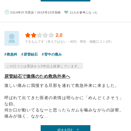
2014年07月受診 / 2015年10月投稿
11人が参考になった
2.0
でるもんてす（本人ではない・40代・男性・掲載口コミ1件）
救急科
尿管結石
背中の痛み
この口コミは受診から5年以上経過しています。
尿管結石で激痛のため救急外来へ
激しい痛みに我慢する旦那を連れて救急外来に来ました。
呼ばれて出てきた医者の表情は明らかに「めんどくさそう」
な顔。
何か口が動いてるなーと思ったらガムを噛みながらの診察。
痛みが強く、なかな...
続きを読む