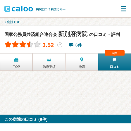
« 病院TOP
新別府病院
国家公務員共済組合連合会
の口コミ・評判
3.52
6件
？
6件
TOP
治療実績
地図
口コミ
この病院の口コミ (6件)