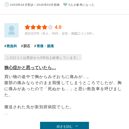
2020年04月受診 / 2020年04月投稿
5人が参考になった
4.0
虎目石978（本人・40代・女性・掲載口コミ6件）
救急科
胆石
胃痛・腹痛
この口コミは受診から5年以上経過しています。
狭心症かと思っていたら…
買い物の途中で胸からみぞおちに痛みが…。
腹部の痛みならそのまま我慢してしまうところでしたが、胸
に痛みがあったので「死ぬかも…」と思い救急車を呼びまし
た。
搬送された先が新別府病院でした。
...
続きを読む