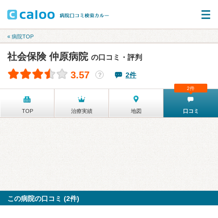
« 病院TOP
社会保険 仲原病院
の口コミ・評判
3.57
2件
？
2件
TOP
治療実績
地図
口コミ
この病院の口コミ (2件)