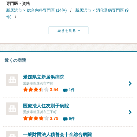
専門医・資格
新居浜市 × 総合内科専門医 (14件)
新居浜市 × 消化器病専門医 (9
件)
...
続きを見る
近くの病院
愛媛県立新居浜病院
愛媛県新居浜市本郷
3.54
1件
医療法人住友別子病院
愛媛県新居浜市王子町
3.79
6件
一般財団法人積善会
十全総合病院