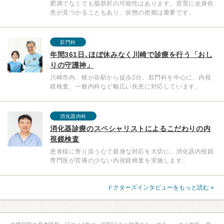
肥満でなくても脂肪肝の可能性はあります。背景に全身疾
患が見つかることもあり、状態の把握は重要です。
肛門科
年間361日､ほぼ休みなく川崎で診療を行う「おし
りの守護神」
川崎市内、梶が谷駅から徒歩2分。肛門科を中心に、内視
鏡検査、一般内科など幅広い疾患に対応しています。
消化器内科
消化器診療のスペシャリストによるこだわりの内
視鏡検査
患者様に寄り添う心で親身な対応を大切に。消化器内視鏡
専門医が苦痛の少ない内視鏡検査を実施します。
ドクターズインタビューをもっと読む »