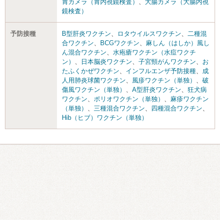
胃カメラ（胃内視鏡検査）
、
大腸カメラ（大腸内視
鏡検査）
予防接種
B型肝炎ワクチン
、
ロタウイルスワクチン
、
二種混
合ワクチン
、
BCGワクチン
、
麻しん（はしか）風し
ん混合ワクチン
、
水疱瘡ワクチン（水痘ワクチ
ン）
、
日本脳炎ワクチン
、
子宮頸がんワクチン
、
お
たふくかぜワクチン
、
インフルエンザ予防接種
、
成
人用肺炎球菌ワクチン
、
風疹ワクチン（単独）
、
破
傷風ワクチン（単独）
、
A型肝炎ワクチン
、
狂犬病
ワクチン
、
ポリオワクチン（単独）
、
麻疹ワクチン
（単独）
、
三種混合ワクチン
、
四種混合ワクチン
、
Hib（ヒブ）ワクチン（単独）