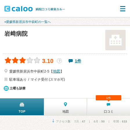
«愛媛県新居浜市中萩町の一覧へ
岩﨑病院
3.10
1件
？
地図
愛媛県新居浜市中萩町2-5【
】
駐車場あり
マイナ受付 (スマホ可)
土曜も診療
1件
TOP
地図
口コミ
アクセス数 7月：
47
| 6月：
50
| 年間：
633