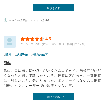
続きを読む
2026年01月受診 / 2026年04月投稿
4.5
プッシュマン500（本人・50代・男性・掲載口コミ7件）
眼科
網膜剥離
視力の低下
眼科
急に、目に黒い線や点々がたくさん出てきて、飛蚊症がひど
くなったと思い受診したところ、網膜に穴があき、一部網膜
はく離したことが分かりました。ボクサーでもないのに網膜
剥離。すぐ、レーザーでの治療となり、事...
続きを読む