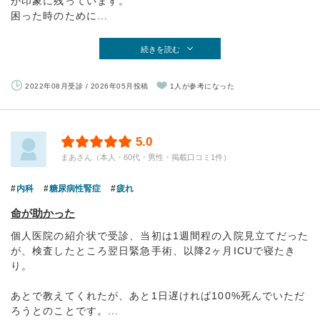
が印象に残っています。
困った時のために...
続きを読む
2022年08月受診 / 2026年05月投稿
1人が参考になった
5.0
まあさん（本人・60代・男性・掲載口コミ1件）
内科
糖尿病性腎症
疲れ
命が助かった
個人医院の紹介状で受診、当初は1週間程の入院見立てだった
が、検査したところ翌日緊急手術、以降2ヶ月ICUで寝たき
り。
あとで教えてくれたが、あと1日遅ければ100%死んでいただ
ろうとのことです。...