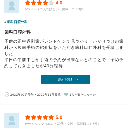
4.0
box 752（本人ではない・掲載口コミ3件）
歯科口腔外科
歯科口腔外科
子供の正中過剰歯がレントゲンで見つかり、かかりつけの歯
科から抜歯手術の紹介状をいただき歯科口腔外科を受診しま
した。
平日の午前中しか手術の予約が出来ないとのことで、予め予
約しておきましたが40分程待...
続きを読む
2022年09月受診 / 2022年11月投稿
1人が参考になった
5.0
かーくんママ（本人・30代・女性・掲載口コミ3件）