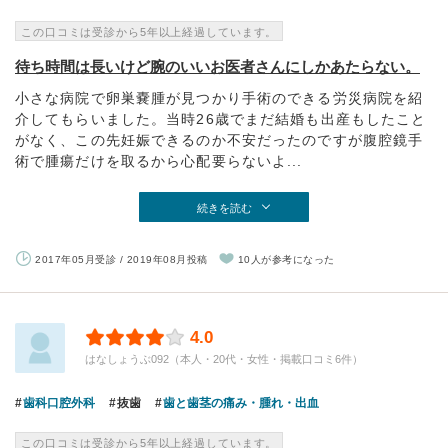
この口コミは受診から5年以上経過しています。
待ち時間は長いけど腕のいいお医者さんにしかあたらない。
小さな病院で卵巣嚢腫が見つかり手術のできる労災病院を紹
介してもらいました。当時26歳でまだ結婚も出産もしたこと
がなく、この先妊娠できるのか不安だったのですが腹腔鏡手
術で腫瘍だけを取るから心配要らないよ...
続きを読む
2017年05月受診 / 2019年08月投稿
10人が参考になった
4.0
はなしょうぶ092（本人・20代・女性・掲載口コミ6件）
歯科口腔外科
抜歯
歯と歯茎の痛み・腫れ・出血
この口コミは受診から5年以上経過しています。