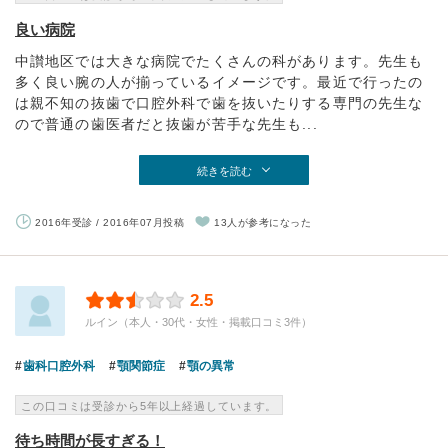
良い病院
中讃地区では大きな病院でたくさんの科があります。先生も
多く良い腕の人が揃っているイメージです。最近で行ったの
は親不知の抜歯で口腔外科で歯を抜いたりする専門の先生な
ので普通の歯医者だと抜歯が苦手な先生も...
続きを読む
2016年受診 / 2016年07月投稿
13人が参考になった
2.5
ルイン（本人・30代・女性・掲載口コミ3件）
歯科口腔外科
顎関節症
顎の異常
この口コミは受診から5年以上経過しています。
待ち時間が長すぎる！