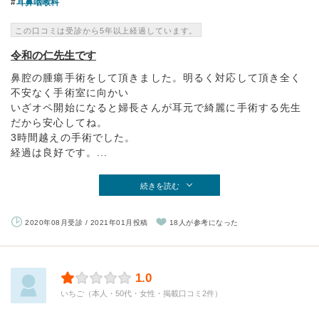
耳鼻咽喉科
この口コミは受診から5年以上経過しています。
令和の仁先生です
鼻腔の腫瘍手術をして頂きました。明るく対応して頂き全く
不安なく手術室に向かい
いざオペ開始になると婦長さんが耳元で綺麗に手術する先生
だから安心してね。
3時間越えの手術でした。
経過は良好です。...
続きを読む
2020年08月受診 / 2021年01月投稿
18人が参考になった
1.0
いちご（本人・50代・女性・掲載口コミ2件）