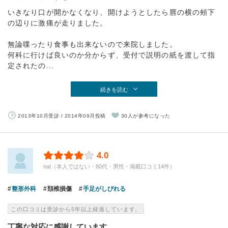
いきなり口が開かなくなり、開けようとしたら唇の横の頰下
の辺りに激痛が走りました。
無論喋ったり食事も出来ないので来院しました。
何科に行けば良いのか分からず、受付で説明の紙を渡して指
定されたの...
続きを読む
2013年10月受診 / 2014年09月投稿
30人が参考になった
4.0
nat（本人ではない・80代・男性・掲載口コミ14件）
整形外科
頚椎損傷
手足がしびれる
この口コミは受診から5年以上経過しています。
丁寧な対応に感謝しています。