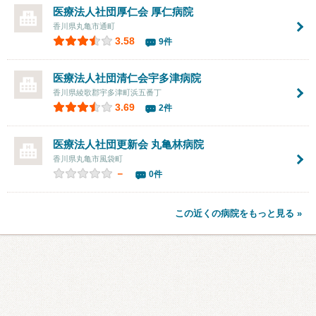
医療法人社団厚仁会
厚仁病院
香川県丸亀市通町
3.58
9件
医療法人社団清仁会宇多津病院
香川県綾歌郡宇多津町浜五番丁
3.69
2件
医療法人社団更新会
丸亀林病院
香川県丸亀市風袋町
－
0件
この近くの病院をもっと見る »