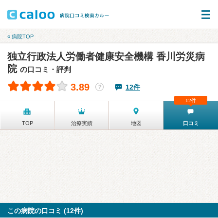
« 病院TOP
独立行政法人労働者健康安全機構 香川労災病
院
の口コミ・評判
3.89
12件
？
12件
TOP
治療実績
地図
口コミ
この病院の口コミ (12件)