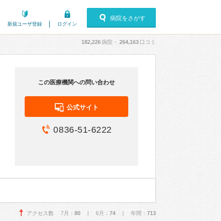
病院をさがす
新規ユーザ登録
ログイン
182,226
病院・
264,163
口コミ
この医療機関への問い合わせ
公式サイト
0836-51-6222
アクセス数 7月：
80
| 6月：
74
| 年間：
713