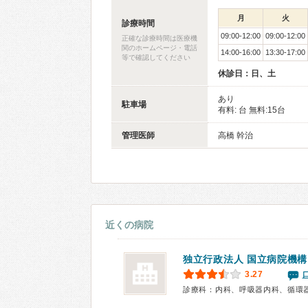
月
火
診療時間
09:00-12:00
09:00-12:00
正確な診療時間は医療機
関のホームページ・電話
14:00-16:00
13:30-17:00
等で確認してください
休診日：日、土
あり
駐車場
有料: 台 無料:15台
管理医師
高橋 幹治
近くの病院
独立行政法人 国立病院機
3.27