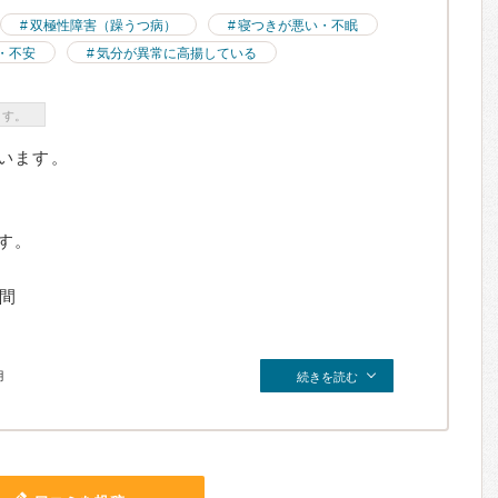
双極性障害（躁うつ病）
寝つきが悪い・不眠
・不安
気分が異常に高揚している
ます。
います。
す。
時間
月
続きを読む