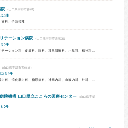
病院
(山口県宇部市善和)
ミ0件
、歯科、予防接種
リテーション病院
(山口県宇部市西岐波)
ミ0件
診療科：内科、神経内科、リハビリテーション科、皮膚科、眼科、耳鼻咽喉科、小児科、精神科、放射線科、予防接種
(山口県宇部市西岐波)
口コミ4件
診療科：内科、呼吸器内科、循環器内科、消化器内科、糖尿病科、神経内科、血液内科、外科、脳神経外科、整形外科、リハビリテーション科、皮膚科、泌尿器科、眼科、耳鼻咽喉科、婦人科、歯科、歯科口腔外科、救急科、放射線科、予防接種
立病院機構
山口県立こころの医療センター
(山口県宇部
ミ0件