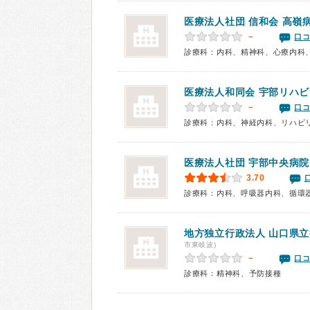
医療法人社団 信和会
高嶺
－
口コ
診療科：内科、精神科、心療内科
医療法人和同会
宇部リハビ
－
口コ
医療法人社団
宇部中央病院
3.70
地方独立行政法人 山口県
市東岐波)
－
口コ
診療科：精神科、予防接種