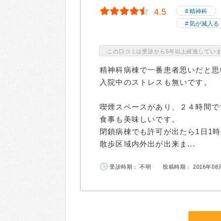
4.5
精神科
気が滅入る
この口コミは受診から5年以上経過してい
精神科病棟で一番患者思いだと思
入院中のストレスも無いです。
喫煙スペースがあり、２４時間で
食事も美味しいです。
閉鎖病棟でも許可が出たら1日1
散歩区域内外出が出来ま...
受診時期： 不明
投稿時期： 2016年08