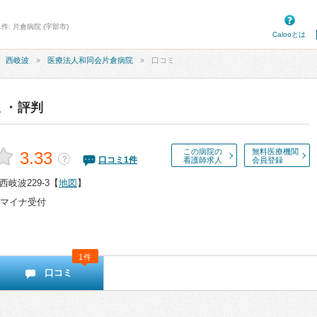
件: 片倉病院 (宇部市)
Calooとは
西岐波
医療法人和同会片倉病院
口コミ
ミ・評判
この病院の
無料医療機関
3.33
？
口コミ
1
件
看護師求人
会員登録
岐波229-3
【
地図
】
マイナ受付
1件
口コミ