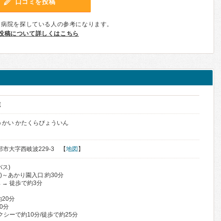
口コミを投稿
、病院を探している人の参考になります。
投稿について詳しくはこちら
院
うかい かたくらびょういん
宇部市大字西岐波229-3 【
地図
】
ス)
)～あかり園入口:約30分
→ 徒歩で約3分
20分
0分
クシーで約10分/徒歩で約25分