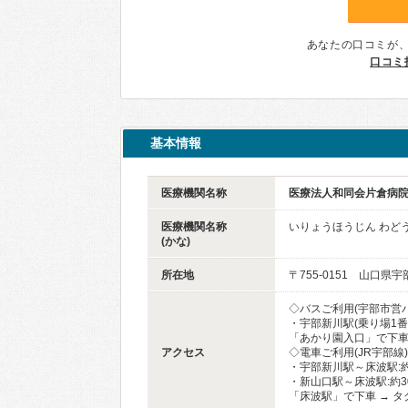
あなたの口コミが
口コミ
基本情報
医療機関名称
医療法人和同会片倉病
医療機関名称
いりょうほうじん わど
(かな)
所在地
〒755-0151 山口県
◇バスご利用(宇部市営バ
・宇部新川駅(乗り場1番
「あかり園入口」で下車 
アクセス
◇電車ご利用(JR宇部線)
・宇部新川駅～床波駅:約
・新山口駅～床波駅:約3
「床波駅」で下車 → タ