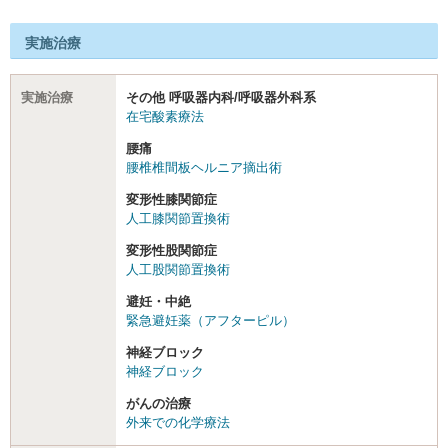
実施治療
実施治療
その他 呼吸器内科/呼吸器外科系
在宅酸素療法
腰痛
腰椎椎間板ヘルニア摘出術
変形性膝関節症
人工膝関節置換術
変形性股関節症
人工股関節置換術
避妊・中絶
緊急避妊薬（アフターピル）
神経ブロック
神経ブロック
がんの治療
外来での化学療法