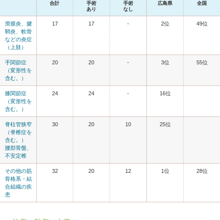
合計
手術
手術
広島県
全国
あり
なし
滑膜炎、腱
17
17
-
2位
49位
鞘炎、軟骨
などの炎症
（上肢）
手関節症
20
20
-
3位
55位
（変形性を
含む。）
膝関節症
24
24
-
16位
（変形性を
含む。）
脊柱管狭窄
30
20
10
25位
（脊椎症を
含む。）
腰部骨盤、
不安定椎
その他の筋
32
20
12
1位
28位
骨格系・結
合組織の疾
患