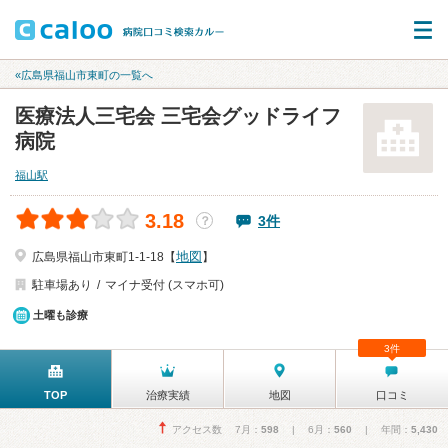
«広島県福山市東町の一覧へ
医療法人三宅会 三宅会グッドライフ
病院
福山駅
3.18
3件
？
地図
広島県福山市東町1-1-18【
】
駐車場あり
マイナ受付 (スマホ可)
土曜も診療
3件
TOP
治療実績
地図
口コミ
アクセス数 7月：
598
| 6月：
560
| 年間：
5,430