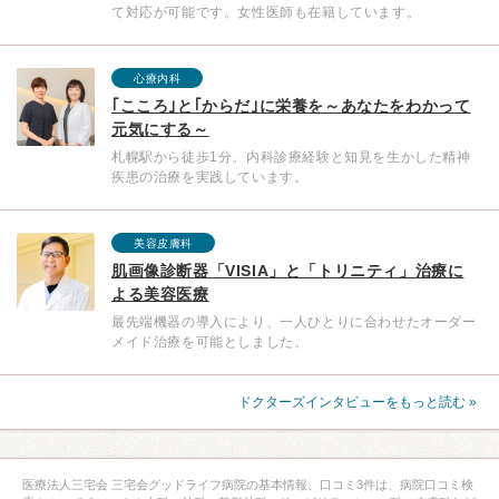
て対応が可能です。女性医師も在籍しています。
心療内科
｢こころ｣と｢からだ｣に栄養を～あなたをわかって
元気にする～
札幌駅から徒歩1分。内科診療経験と知見を生かした精神
疾患の治療を実践しています。
美容皮膚科
肌画像診断器「VISIA」と「トリニティ」治療に
よる美容医療
最先端機器の導入により、一人ひとりに合わせたオーダー
メイド治療を可能としました。
ドクターズインタビューをもっと読む »
医療法人三宅会 三宅会グッドライフ病院の基本情報、口コミ3件は、病院口コミ検