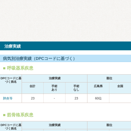
治療実績
病気別治療実績（DPCコードに基づく）
呼吸器系疾患
DPCコードに基
治療実績
順位
づく病名
合計
手術
手術
広島県
全国
あり
なし
肺炎等
23
-
23
60位
筋骨格系疾患
DPCコードに基
治療実績
順位
づく病名