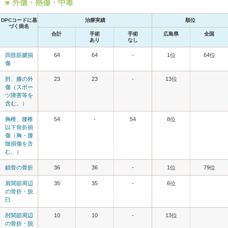
外傷・熱傷・中毒
DPCコードに基
治療実績
順位
づく病名
合計
手術
手術
広島県
全国
あり
なし
四肢筋腱損
64
64
-
1位
64位
傷
肘、膝の外
23
23
-
13位
傷（スポー
ツ障害等を
含む。）
胸椎、腰椎
54
-
54
8位
以下骨折損
傷（胸・腰
髄損傷を含
む。）
鎖骨の骨折
36
36
-
1位
79位
肩関節周辺
35
35
-
6位
の骨折・脱
臼
肘関節周辺
10
10
-
13位
の骨折・脱