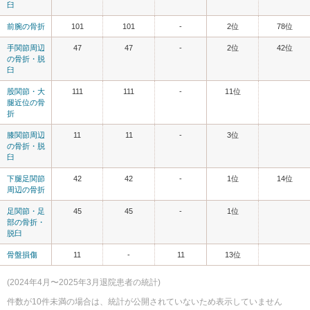
臼
前腕の骨折
101
101
-
2位
78位
手関節周辺
47
47
-
2位
42位
の骨折・脱
臼
股関節・大
111
111
-
11位
腿近位の骨
折
膝関節周辺
11
11
-
3位
の骨折・脱
臼
下腿足関節
42
42
-
1位
14位
周辺の骨折
足関節・足
45
45
-
1位
部の骨折・
脱臼
骨盤損傷
11
-
11
13位
(2024年4月〜2025年3月退院患者の統計)
件数が10件未満の場合は、統計が公開されていないため表示していません