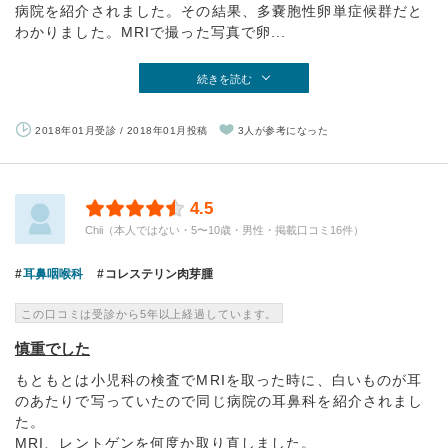
病院を紹介されました。その結果、多嚢胞性卵単症候群だと
わかりました。MRIで撮った写真で卵...
続きを読む
2018年01月受診 / 2018年01月投稿
3人が参考になった
4.5
Chii（本人ではない・5〜10歳・男性・掲載口コミ16件）
耳鼻咽喉科
コレステリン肉芽腫
この口コミは受診から5年以上経過しています。
慎重でした
もともとは小児科の検査でMRIを取った時に、白いものが耳
のあたりで写っていたので同じ病院の耳鼻科を紹介されまし
た。
MRI、レントゲンを何度か取り直しました。