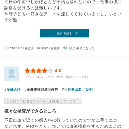
平日の午前中しかほとんど予約も取れないので、仕事の後に
診察を受けるのは難しいです。
常時子どもの好きなアニメを流してくれていますし、小さい
子が遊...
続きを読む
2016年01月受診 / 2019年04月投稿
1人が参考になった
4.0
デパス（本人・20代・女性・掲載口コミ7件）
産婦人科
多嚢胞性卵単症候群
不性器出血（女性）
この口コミは受診から5年以上経過しています。
様々な検査ができるところ
不正出血で近くの婦人科に行っていたのですが上手くエコー
がとれず、MRIをとり、ついでに血液検査をするためにこの