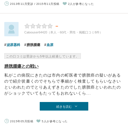
2013年11月受診 / 2015年11月投稿
2人が参考になった
－
Caloouser64420（本人・60代・男性・掲載口コミ8件）
泌尿器科
膀胱腫瘍
血尿
この口コミは受診から5年以上経過しています。
膀胱腫瘍との戦い
私がこの病院にきたのは市内の町医者で膀胱癌の疑いがある
ので紹介状書くのでそちらで事細かく検査してもらいなさい
といわれたのでとりあえずきたのでした膀胱癌といわれたの
がショックでいてもたってもおれないくら...
続きを読む
2015年05月投稿
5人が参考になった