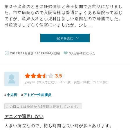
第２子出産のときに妊婦健診と帝王切開でお世話になりまし
た。市立病院なので入院病棟は普通によくある病院って感じ
ですが、産婦人科と小児科は新しい別館なので綺麗でした。
出産後はしばらく個室にいましたが、少し...
続きを読む
2017年12月受診 / 2019年04月投稿
3人が参考になった
3.5
yyyyan（本人ではない・1〜3歳・女性・掲載口コミ11件）
小児科
アトピー性皮膚炎
この口コミは受診から5年以上経過しています。
アニメで退屈しない
大きい病院なので、待ち時間も長い時が多々あります。