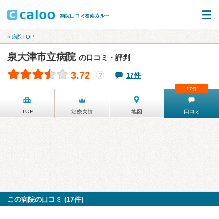
« 病院TOP
泉大津市立病院
の口コミ・評判
3.72
17件
？
17件
TOP
治療実績
地図
口コミ
この病院の口コミ (17件)