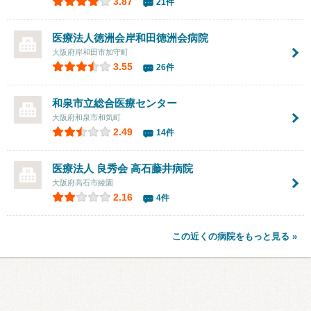
3.87
21件
医療法人徳洲会
岸和田徳洲会病院
大阪府岸和田市加守町
3.55
26件
和泉市立総合医療センター
大阪府和泉市和気町
2.49
14件
医療法人 良秀会
高石藤井病院
大阪府高石市綾園
2.16
4件
この近くの病院をもっと見る »