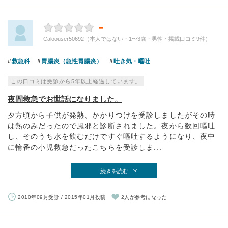
－
Caloouser50692（本人ではない・1〜3歳・男性・掲載口コミ9件）
救急科
胃腸炎（急性胃腸炎）
吐き気・嘔吐
この口コミは受診から5年以上経過しています。
夜間救急でお世話になりました。
夕方頃から子供が発熱、かかりつけを受診しましたがその時
は熱のみだったので風邪と診断されました。夜から数回嘔吐
し、そのうち水を飲むだけですぐ嘔吐するようになり、夜中
に輪番の小児救急だったこちらを受診しま...
続きを読む
2010年09月受診 / 2015年01月投稿
2人が参考になった