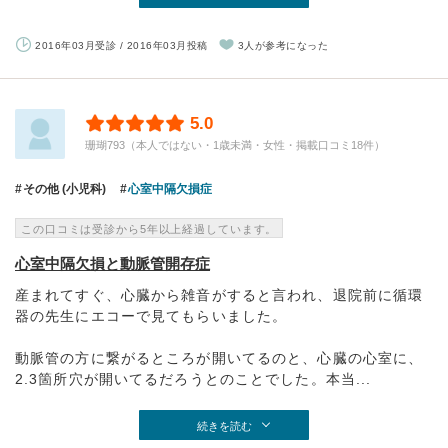
2016年03月受診 / 2016年03月投稿
3人が参考になった
5.0
珊瑚793（本人ではない・1歳未満・女性・掲載口コミ18件）
その他 (小児科)
心室中隔欠損症
この口コミは受診から5年以上経過しています。
心室中隔欠損と動脈管開存症
産まれてすぐ、心臓から雑音がすると言われ、退院前に循環
器の先生にエコーで見てもらいました。
動脈管の方に繋がるところが開いてるのと、心臓の心室に、
2.3箇所穴が開いてるだろうとのことでした。本当...
続きを読む