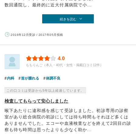
数回通院し、最終的に近大付属病院で小...
続きを読む
2016年12月受診 / 2017年05月投稿
4.0
ももりんご（本人・40代・女性・掲載口コミ12件）
内科
首が腫れる
体調不良
この口コミは受診から5年以上経過しています。
検査してもらって安心しました
喉下あたりに違和感を感じて受診しました。初診専用の診察
室があり総合病院の初診にしては待ち時間もそれほど多くは
ありませんでした。エコーや血液検査などを終えて2回目の診
察も待ち時間は思ったよりも少なく助か...