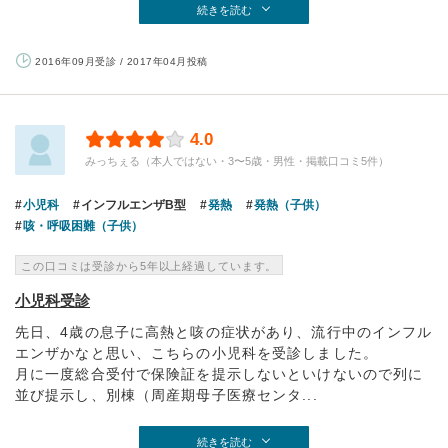
続きを読む
2016年09月受診 / 2017年04月投稿
4.0
みっちぇる（本人ではない・3〜5歳・男性・掲載口コミ5件）
小児科
インフルエンザB型
発熱
発熱（子供）
咳・呼吸困難（子供）
この口コミは受診から5年以上経過しています。
小児科受診
先日、4歳の息子に高熱と咳の症状があり、流行中のインフル
エンザかなと思い、こちらの小児科を受診しました。
月に一度総合受付で保険証を提示しないといけないので列に
並び提示し、別棟（周産期母子医療センタ...
続きを読む