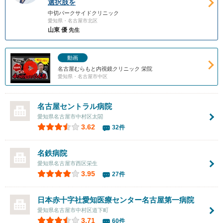
選択肢を
中切パークサイドクリニック
愛知県・名古屋市北区
山東 優
先生
動画
名古屋むらもと内視鏡クリニック 栄院
愛知県・名古屋市中区
名古屋セントラル病院
愛知県名古屋市中村区太閤
3.62
32件
名鉄病院
愛知県名古屋市西区栄生
3.95
27件
日本赤十字社愛知医療センター名古屋第一病院
愛知県名古屋市中村区道下町
3.71
60件