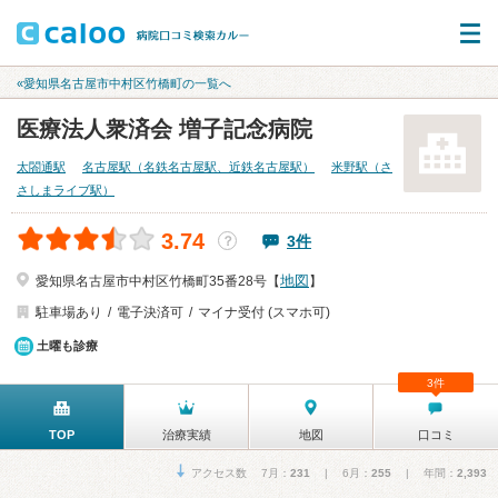
«愛知県名古屋市中村区竹橋町の一覧へ
医療法人衆済会 増子記念病院
太閤通駅
名古屋駅（名鉄名古屋駅、近鉄名古屋駅）
米野駅（さ
さしまライブ駅）
3.74
3件
？
地図
愛知県名古屋市中村区竹橋町35番28号【
】
駐車場あり
電子決済可
マイナ受付 (スマホ可)
土曜も診療
3件
TOP
治療実績
地図
口コミ
アクセス数 7月：
231
| 6月：
255
| 年間：
2,393