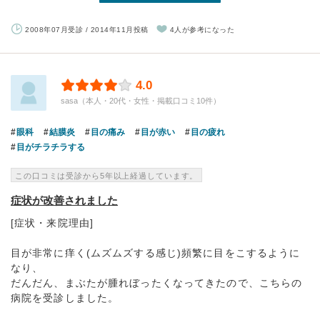
2008年07月受診 / 2014年11月投稿
4人が参考になった
4.0
sasa（本人・20代・女性・掲載口コミ10件）
眼科
結膜炎
目の痛み
目が赤い
目の疲れ
目がチラチラする
この口コミは受診から5年以上経過しています。
症状が改善されました
[症状・来院理由]
目が非常に痒く(ムズムズする感じ)頻繁に目をこするように
なり、
だんだん、まぶたが腫れぼったくなってきたので、こちらの
病院を受診しました。