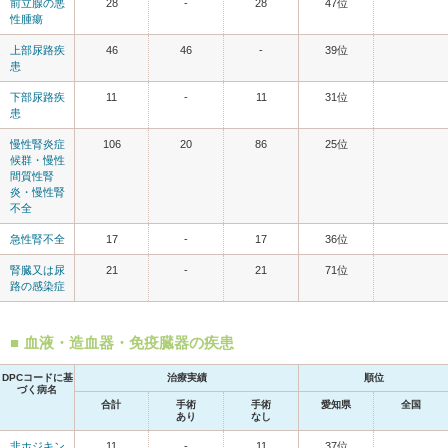
前立腺の悪
28
-
28
47位
性腫瘍
上部尿路疾
46
46
-
39位
患
下部尿路疾
11
-
11
31位
患
慢性腎炎症
106
20
86
25位
候群・慢性
間質性腎
炎・慢性腎
不全
急性腎不全
17
-
17
36位
腎臓又は尿
21
-
21
71位
路の感染症
血液・造血器・免疫臓器の疾患
DPCコードに基
治療実績
順位
づく病名
合計
手術
手術
愛知県
全国
あり
なし
非ホジキン
11
-
11
37位