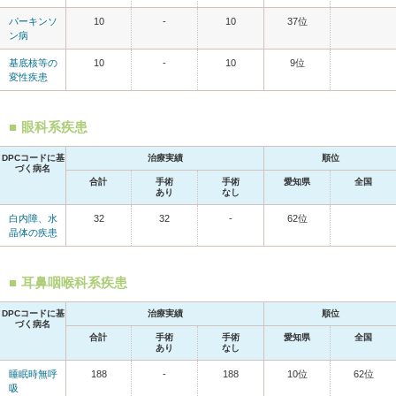
パーキンソ
10
-
10
37位
ン病
基底核等の
10
-
10
9位
変性疾患
眼科系疾患
DPCコードに基
治療実績
順位
づく病名
合計
手術
手術
愛知県
全国
あり
なし
白内障、水
32
32
-
62位
晶体の疾患
耳鼻咽喉科系疾患
DPCコードに基
治療実績
順位
づく病名
合計
手術
手術
愛知県
全国
あり
なし
睡眠時無呼
188
-
188
10位
62位
吸