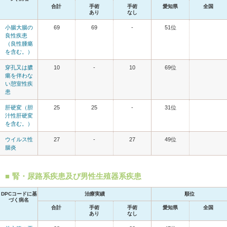
合計
手術
手術
愛知県
全国
あり
なし
小腸大腸の
69
69
-
51位
良性疾患
（良性腫瘍
を含む。）
穿孔又は膿
10
-
10
69位
瘍を伴わな
い憩室性疾
患
肝硬変（胆
25
25
-
31位
汁性肝硬変
を含む。）
ウイルス性
27
-
27
49位
腸炎
腎・尿路系疾患及び男性生殖器系疾患
DPCコードに基
治療実績
順位
づく病名
合計
手術
手術
愛知県
全国
あり
なし