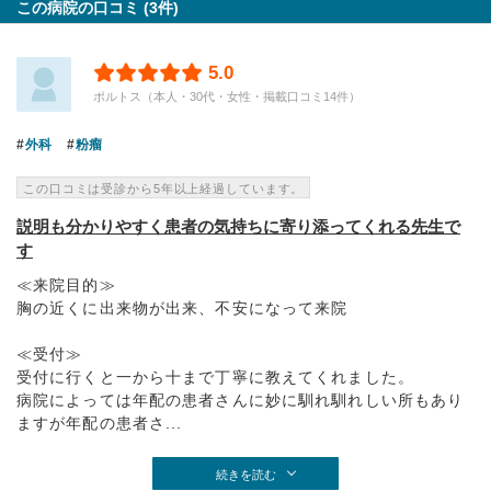
この病院の口コミ (3件)
5.0
ポルトス（本人・30代・女性・掲載口コミ14件）
外科
粉瘤
この口コミは受診から5年以上経過しています。
説明も分かりやすく患者の気持ちに寄り添ってくれる先生で
す
≪来院目的≫
胸の近くに出来物が出来、不安になって来院
≪受付≫
受付に行くと一から十まで丁寧に教えてくれました。
病院によっては年配の患者さんに妙に馴れ馴れしい所もあり
ますが年配の患者さ...
続きを読む