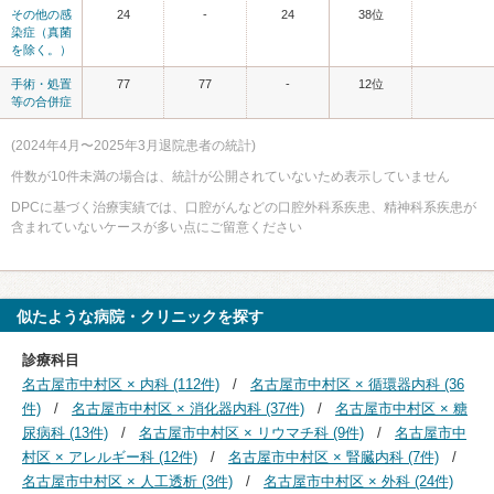
その他の感
24
-
24
38位
染症（真菌
を除く。）
手術・処置
77
77
-
12位
等の合併症
(2024年4月〜2025年3月退院患者の統計)
件数が10件未満の場合は、統計が公開されていないため表示していません
DPCに基づく治療実績では、口腔がんなどの口腔外科系疾患、精神科系疾患が
含まれていないケースが多い点にご留意ください
似たような病院・クリニックを探す
診療科目
名古屋市中村区 × 内科 (112件)
名古屋市中村区 × 循環器内科 (36
件)
名古屋市中村区 × 消化器内科 (37件)
名古屋市中村区 × 糖
尿病科 (13件)
名古屋市中村区 × リウマチ科 (9件)
名古屋市中
村区 × アレルギー科 (12件)
名古屋市中村区 × 腎臓内科 (7件)
名古屋市中村区 × 人工透析 (3件)
名古屋市中村区 × 外科 (24件)