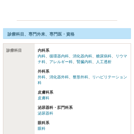
診療科目、専門外来、専門医・資格
診療科目
内科系
内科
、
循環器内科
、
消化器内科
、
糖尿病科
、
リウマ
チ科
、
アレルギー科
、
腎臓内科
、
人工透析
外科系
外科
、
消化器外科
、
整形外科
、
リハビリテーション
科
皮膚科系
皮膚科
泌尿器科・肛門科系
泌尿器科
眼科系
眼科