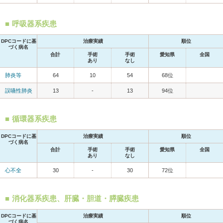
呼吸器系疾患
DPCコードに基
治療実績
順位
づく病名
合計
手術
手術
愛知県
全国
あり
なし
肺炎等
64
10
54
68位
誤嚥性肺炎
13
-
13
94位
循環器系疾患
DPCコードに基
治療実績
順位
づく病名
合計
手術
手術
愛知県
全国
あり
なし
心不全
30
-
30
72位
消化器系疾患、肝臓・胆道・膵臓疾患
DPCコードに基
治療実績
順位
づく病名