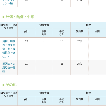
リンパ腫
外傷・熱傷・中毒
DPCコードに基
治療実績
順位
づく病名
合計
手術
手術
愛知県
全国
あり
なし
胸椎、腰椎
13
-
13
82位
以下骨折損
傷（胸・腰
髄損傷を含
む。）
股関節・大
11
-
11
75位
腿近位の骨
折
その他
DPCコードに基
治療実績
順位
づく病名
合計
手術
手術
愛知県
全国
あり
なし