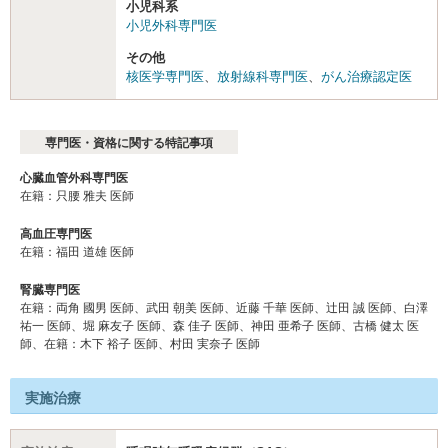
小児科系
小児外科専門医
その他
核医学専門医
、
放射線科専門医
、
がん治療認定医
専門医・資格に関する特記事項
心臓血管外科専門医
在籍：只腰 雅夫 医師
高血圧専門医
在籍：福田 道雄 医師
腎臓専門医
在籍：両角 國男 医師、武田 朝美 医師、近藤 千華 医師、辻田 誠 医師、白澤
祐一 医師、堀 麻友子 医師、森 佳子 医師、神田 亜希子 医師、古橋 健太 医
師、在籍：木下 裕子 医師、村田 実奈子 医師
実施治療