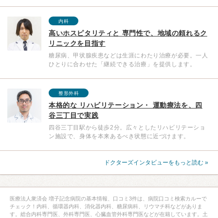
内科
高いホスピタリティと 専門性で、地域の頼れるク
リニックを目指す
糖尿病、甲状腺疾患などは生涯にわたり治療が必要。一人
ひとりに合わせた「継続できる治療」を提供します。
整形外科
本格的な リハビリテーション・ 運動療法を、四
谷三丁目で実践
四谷三丁目駅から徒歩2分。広々としたリハビリテーショ
ン施設で、身体を本来あるべき状態に近づけます。
ドクターズインタビューをもっと読む »
医療法人衆済会 増子記念病院の基本情報、口コミ3件は、病院口コミ検索カルーで
チェック！内科、循環器内科、消化器内科、糖尿病科、リウマチ科などがありま
す。総合内科専門医、外科専門医、心臓血管外科専門医などが在籍しています。土