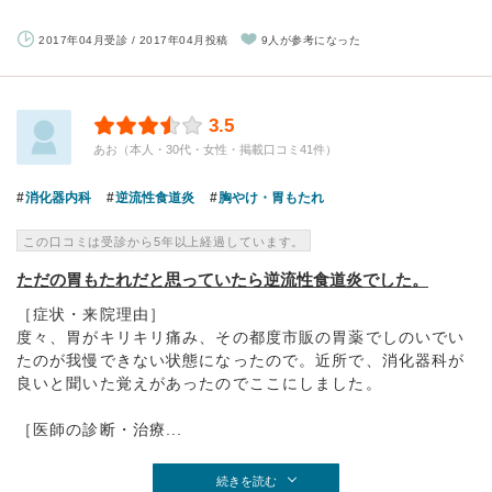
2017年04月受診 / 2017年04月投稿
9人が参考になった
3.5
あお（本人・30代・女性・掲載口コミ41件）
消化器内科
逆流性食道炎
胸やけ・胃もたれ
この口コミは受診から5年以上経過しています。
ただの胃もたれだと思っていたら逆流性食道炎でした。
［症状・来院理由］
度々、胃がキリキリ痛み、その都度市販の胃薬でしのいでい
たのが我慢できない状態になったので。近所で、消化器科が
良いと聞いた覚えがあったのでここにしました。
［医師の診断・治療...
続きを読む