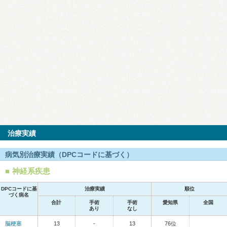
治療実績
病気別治療実績（DPCコードに基づく）
神経系疾患
DPCコードに基
治療実績
順位
づく病名
合計
手術
手術
愛知県
全国
あり
なし
脳梗塞
13
-
13
76位