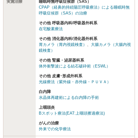
実施治療
睡眠時無呼吸症候群（SAS）
CPAP（経鼻的持続陽圧呼吸療法）による睡眠時無
呼吸症候群（SAS）の治療
その他 呼吸器内科/呼吸器外科系
在宅酸素療法
その他 消化器内科/消化器外科系
胃カメラ（胃内視鏡検査）
、
大腸カメラ（大腸内視
鏡検査）
その他 腎臓・泌尿器科系
体外衝撃波による結石破砕術（ESWL）
その他 皮膚･形成外科系
光線療法（紫外線・赤外線・ＰＵＶＡ）
白内障
水晶体再建術による白内障の手術
上咽頭炎
Bスポット療法(EAT:上咽頭擦過療法)
がんの治療
外来での化学療法