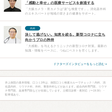
「感動と幸せ」の医療サービスを創造する
「大腸カメラ・胃カメラは“楽”な検査です」。消化器外科
のエキスパートが地域の皆さまの健康をサポート。
内科
決して逃げない。知恵を絞る。新型コロナに立ち
向かうプロの矜持
「大感動」を与えるクリニックの新型コロナ対策。最新の
知識・情報をベースに、つねにベストを尽くします。
ドクターズインタビューをもっと読む »
井上病院の基本情報、口コミ2件は、病院口コミ検索カルーでチェック！内科、消
化器内科、リウマチ科、外科、整形外科などがあります。総合内科専門医、リウマ
チ専門医、血液専門医などが在籍しています。土曜日診察・夜対応（〜19:30）・
駐車場あり。