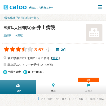
«愛知県瀬戸市川北町の一覧へ
井上病院
医療法人社団順心会
三郷駅
水野駅
3.67
2件
？
地図
愛知県瀬戸市川北町2丁目11番地【
】
駐車場あり
マイナ受付 (スマホ可)
土曜も診療
夜（〜19:30）
2件
TOP
地図
口コミ
アクセス数 7月：
152
| 6月：
187
| 年間：
1,994