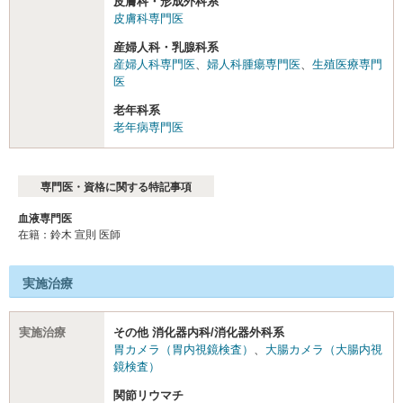
皮膚科・形成外科系
皮膚科専門医
産婦人科・乳腺科系
産婦人科専門医
、
婦人科腫瘍専門医
、
生殖医療専門
医
老年科系
老年病専門医
専門医・資格に関する特記事項
血液専門医
在籍：鈴木 宣則 医師
実施治療
実施治療
その他 消化器内科/消化器外科系
胃カメラ（胃内視鏡検査）
、
大腸カメラ（大腸内視
鏡検査）
関節リウマチ