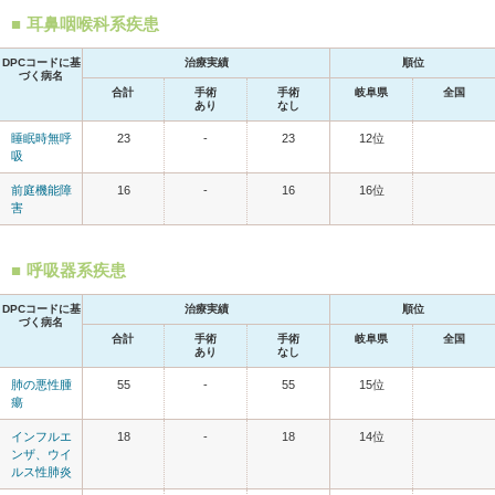
耳鼻咽喉科系疾患
DPCコードに基
治療実績
順位
づく病名
合計
手術
手術
岐阜県
全国
あり
なし
睡眠時無呼
23
-
23
12位
吸
前庭機能障
16
-
16
16位
害
呼吸器系疾患
DPCコードに基
治療実績
順位
づく病名
合計
手術
手術
岐阜県
全国
あり
なし
肺の悪性腫
55
-
55
15位
瘍
インフルエ
18
-
18
14位
ンザ、ウイ
ルス性肺炎