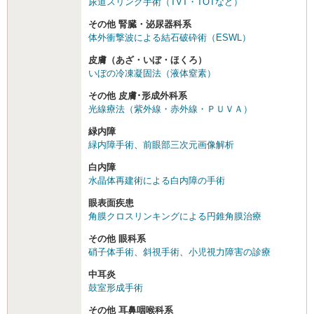
尿道スリング手術（TVT・TOTなど）
その他 腎臓・泌尿器科系
体外衝撃波による結石破砕術（ESWL）
皮膚（あざ・いぼ・ほくろ）
いぼの冷凍凝固法（液体窒素）
その他 皮膚･形成外科系
光線療法（紫外線・赤外線・ＰＵＶＡ）
緑内障
緑内障手術
、
前眼部三次元画像解析
白内障
水晶体再建術による白内障の手術
眼表面疾患
角膜クロスリンキングによる円錐角膜治療
その他 眼科系
硝子体手術
、
斜視手術
、
小児視力障害の診療
中耳炎
鼓室形成手術
その他 耳鼻咽喉科系