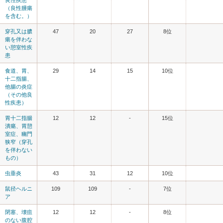
（良性腫瘍
を含む。）
穿孔又は膿
47
20
27
8位
瘍を伴わな
い憩室性疾
患
食道、胃、
29
14
15
10位
十二指腸、
他腸の炎症
（その他良
性疾患）
胃十二指腸
12
12
-
15位
潰瘍、胃憩
室症、幽門
狭窄（穿孔
を伴わない
もの）
虫垂炎
43
31
12
10位
鼠径ヘルニ
109
109
-
7位
ア
閉塞、壊疽
12
12
-
8位
のない腹腔