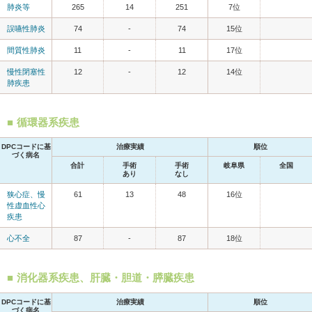
肺炎等
265
14
251
7位
誤嚥性肺炎
74
-
74
15位
間質性肺炎
11
-
11
17位
慢性閉塞性
12
-
12
14位
肺疾患
循環器系疾患
DPCコードに基
治療実績
順位
づく病名
合計
手術
手術
岐阜県
全国
あり
なし
狭心症、慢
61
13
48
16位
性虚血性心
疾患
心不全
87
-
87
18位
消化器系疾患、肝臓・胆道・膵臓疾患
DPCコードに基
治療実績
順位
づく病名