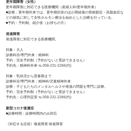
更年期障害（女性）
更年期障害に対応できる医療機関（産婦人科/更年期外来）
■診療：更年期外来では、更年期症状のほか閉経後の骨粗鬆症・高脂血症な
どの病気に対して女性ホルモン療法を始めとした治療を行っている。
■予約：予約制。紹介状（お持ちの方）
発達障害
発達障害に対応できる医療機関。
対象：大人
診療科目/専門外来：精神科
予約：完全予約制（予約がないと受診できません）
予約先：精神科外来 ℡.058-231-2266(代)
対象：乳幼児から思春期まで
診療科目/専門外来：精神科/児童精神外来
診療：子どもたちのメンタルヘルスや発達の問題を専門に診療。
予約：完全予約制（予約がないと受診できません）
予約先：心理判定室 ℡.058-231-2266(代)
新型コロナ後遺症
■診療時間：診療時間内のみ対応
《対応する症状》嗅覚障害 味覚障害