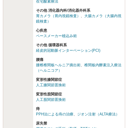
在宅酸素療法
その他 消化器内科/消化器外科系
胃カメラ（胃内視鏡検査）
、
大腸カメラ（大腸内視
鏡検査）
心疾患
ペースメーカー植込み術
その他 循環器科系
経皮的冠動脈インターベーション(PCI)
腰痛
腰椎椎間板ヘルニア摘出術
、
椎間板内酵素注入療法
（ヘルニコア）
変形性膝関節症
人工膝関節置換術
変形性股関節症
人工股関節置換術
痔
PPH法による痔の治療
、
ジオン注射（ALTA療法）
尿失禁