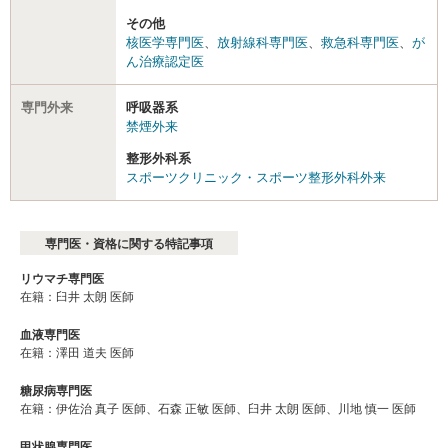
その他
核医学専門医
、
放射線科専門医
、
救急科専門医
、
が
ん治療認定医
専門外来
呼吸器系
禁煙外来
整形外科系
スポーツクリニック・スポーツ整形外科外来
専門医・資格に関する特記事項
リウマチ専門医
在籍：臼井 太朗 医師
血液専門医
在籍：澤田 道夫 医師
糖尿病専門医
在籍：伊佐治 真子 医師、石森 正敏 医師、臼井 太朗 医師、川地 慎一 医師
甲状腺専門医