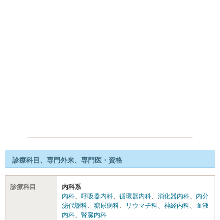
診療科目、専門外来、専門医・資格
診療科目
内科系
内科
、
呼吸器内科
、
循環器内科
、
消化器内科
、
内分
泌代謝科
、
糖尿病科
、
リウマチ科
、
神経内科
、
血液
内科
、
腎臓内科