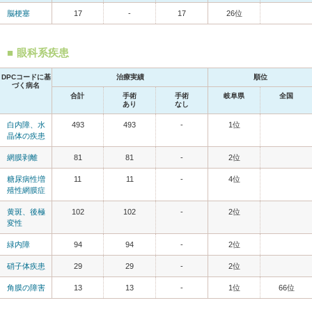
脳梗塞
17
-
17
26位
眼科系疾患
DPCコードに基
治療実績
順位
づく病名
合計
手術
手術
岐阜県
全国
あり
なし
白内障、水
493
493
-
1位
晶体の疾患
網膜剥離
81
81
-
2位
糖尿病性増
11
11
-
4位
殖性網膜症
黄斑、後極
102
102
-
2位
変性
緑内障
94
94
-
2位
硝子体疾患
29
29
-
2位
角膜の障害
13
13
-
1位
66位