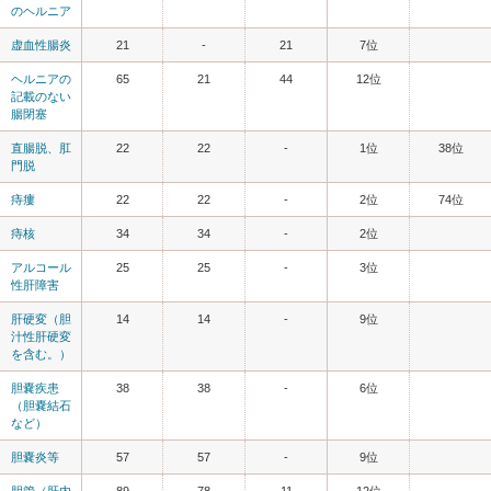
のヘルニア
虚血性腸炎
21
-
21
7位
ヘルニアの
65
21
44
12位
記載のない
腸閉塞
直腸脱、肛
22
22
-
1位
38位
門脱
痔瘻
22
22
-
2位
74位
痔核
34
34
-
2位
アルコール
25
25
-
3位
性肝障害
肝硬変（胆
14
14
-
9位
汁性肝硬変
を含む。）
胆嚢疾患
38
38
-
6位
（胆嚢結石
など）
胆嚢炎等
57
57
-
9位
胆管（肝内
89
78
11
12位