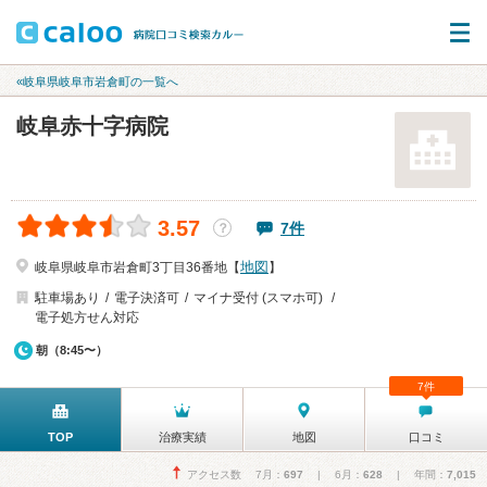
«岐阜県岐阜市岩倉町の一覧へ
岐阜赤十字病院
3.57
7件
？
地図
岐阜県岐阜市岩倉町3丁目36番地【
】
駐車場あり
電子決済可
マイナ受付 (スマホ可)
電子処方せん対応
朝（8:45〜）
7件
TOP
治療実績
地図
口コミ
アクセス数 7月：
697
| 6月：
628
| 年間：
7,015