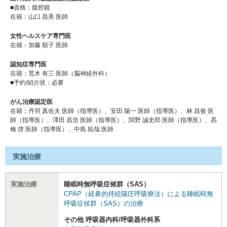
■資格：腹腔鏡
在籍：山口 昌美 医師
女性ヘルスケア専門医
在籍：加藤 順子 医師
認知症専門医
在籍：荒木 有三 医師（脳神経外科）
■予約/紹介状：必要
がん治療認定医
在籍：丹⽻ 真佐夫 医師（指導医）、安⽥ 陽⼀ 医師（指導医）、林 昌俊 医
師（指導医）、澤⽥ 昌浩 医師（指導医）、関野 誠史郎 医師（指導医）、髙
橋 啓 医師（指導医）、中島 拓哉 医師
実施治療
実施治療
睡眠時無呼吸症候群（SAS）
CPAP（経鼻的持続陽圧呼吸療法）による睡眠時無
呼吸症候群（SAS）の治療
その他 呼吸器内科/呼吸器外科系