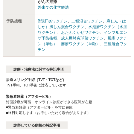
がんの治療
外来での化学療法
予防接種
B型肝炎ワクチン
、
二種混合ワクチン
、
麻しん（は
しか）風しん混合ワクチン
、
水疱瘡ワクチン（水痘
ワクチン）
、
おたふくかぜワクチン
、
インフルエン
ザ予防接種
、
成人用肺炎球菌ワクチン
、
風疹ワクチ
ン（単独）
、
麻疹ワクチン（単独）
、
三種混合ワク
チン
診療・治療法に関する特記事項
尿道スリング手術（TVT・TOTなど）
TVT手術、TOT手術に対応しています
緊急避妊薬（アフターピル）
対面診療が可能、オンライン診療ができる医師が在籍
■緊急避妊薬（アフターピル）を常に在庫
■終日対応します（お待ちいただく場合があります）
診察している病気の特記事項