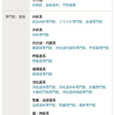
その他
内視鏡
、
放射線科
、
予防接種
専門医・資格
内科系
総合内科専門医
、
リウマチ専門医
、
血液専門医
外科系
外科専門医
内分泌・代謝系
糖尿病専門医
、
内分泌代謝科専門医
、
甲状腺専門医
呼吸器系
呼吸器専門医
循環器系
循環器専門医
消化器系
消化器病専門医
、
消化器外科専門医
、
肝臓専門医
、
大腸肛門病専門医
、
消化器内視鏡専門医
腎臓・泌尿器系
泌尿器科専門医
、
腎臓専門医
、
透析専門医
脳・神経系