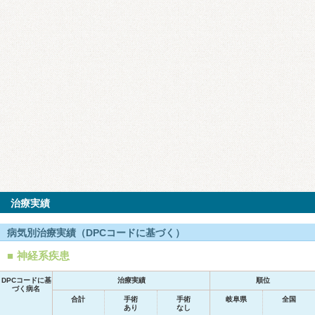
治療実績
病気別治療実績（DPCコードに基づく）
神経系疾患
DPCコードに基
治療実績
順位
づく病名
合計
手術
手術
岐阜県
全国
あり
なし