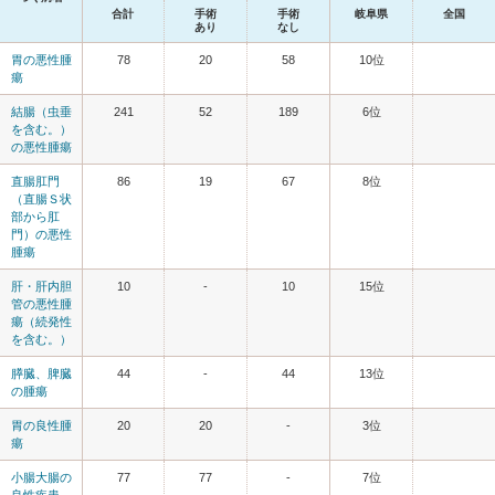
合計
手術
手術
岐阜県
全国
あり
なし
胃の悪性腫
78
20
58
10位
瘍
結腸（虫垂
241
52
189
6位
を含む。）
の悪性腫瘍
直腸肛門
86
19
67
8位
（直腸Ｓ状
部から肛
門）の悪性
腫瘍
肝・肝内胆
10
-
10
15位
管の悪性腫
瘍（続発性
を含む。）
膵臓、脾臓
44
-
44
13位
の腫瘍
胃の良性腫
20
20
-
3位
瘍
小腸大腸の
77
77
-
7位
良性疾患