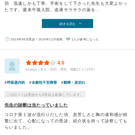
切 迅速しかも丁寧。手術をして下さった先生も大変よかっ
たです。週末午後入院、血液サラサラの薬を...
続きを読む
2024年08月受診 / 2024年12月投稿
2人が参考になった
4.0
kmwws（本人・50代・男性・掲載口コミ27件）
呼吸器内科
全般性不安障害
動悸・息切れ
この口コミは受診から5年以上経過しています。
先生の診断は当たっていました
コロナ第１波が流行りだした頃、息苦しさと胸の違和感が頻
繁に出て、心配になっての受診、紹介状を持って診察しても
らいました。