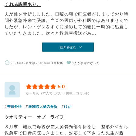
くれる説明あり。
夫が踵を骨折しました。日曜の朝で町医者がしまっており時
間外緊急外来で受診。当直の医師が外科医ではありませんで
したが、レントゲンをすぐに撮影して的確に一時的に処置し
ていただきました。次々と救急車搬送があ...
続きを読む
2024年12月受診 / 2025年01月投稿
1人が参考になった
5.0
ゆーちん（本人ではない・掲載口コミ3件）
整形外科
股関節大腿の骨折
けが
クオリティー オブ ライフ
８月末 施設で母親が左大腿骨頸部骨折をし 整形外科から
救急車で日赤病院にきました。対応して下さった先生が親