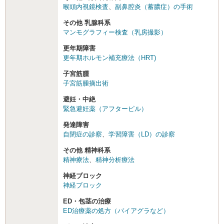
喉頭内視鏡検査
、
副鼻腔炎（蓄膿症）の手術
その他 乳腺科系
マンモグラフィー検査（乳房撮影）
更年期障害
更年期ホルモン補充療法（HRT)
子宮筋腫
子宮筋腫摘出術
避妊・中絶
緊急避妊薬（アフターピル）
発達障害
自閉症の診察
、
学習障害（LD）の診察
その他 精神科系
精神療法
、
精神分析療法
神経ブロック
神経ブロック
ED・包茎の治療
ED治療薬の処方（バイアグラなど）