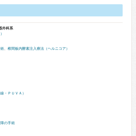
器外科系
査）
出術
、
椎間板内酵素注入療法（ヘルニコア）
外線・ＰＵＶＡ）
内障の手術