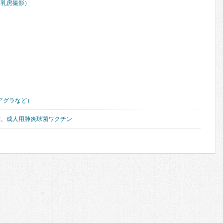
（乳房撮影）
アグラなど）
種
、
成人用肺炎球菌ワクチン