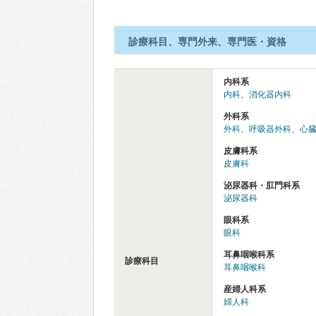
診療科目、専門外来、専門医・資格
内科系
内科
、
消化器内科
外科系
外科
、
呼吸器外科
、
心
皮膚科系
皮膚科
泌尿器科・肛門科系
泌尿器科
眼科系
眼科
耳鼻咽喉科系
診療科目
耳鼻咽喉科
産婦人科系
婦人科