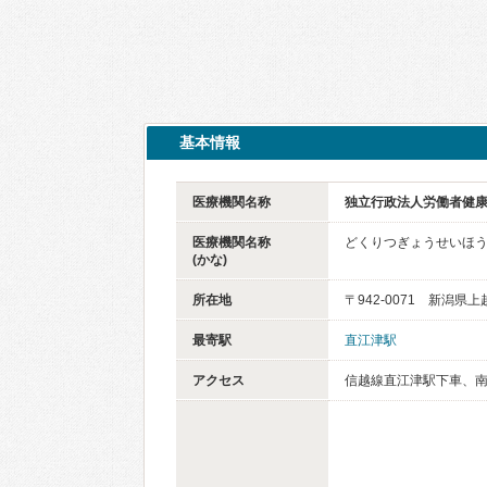
基本情報
医療機関名称
独立行政法人労働者健
医療機関名称
どくりつぎょうせいほ
(かな)
所在地
〒942-0071 新潟県
最寄駅
直江津駅
アクセス
信越線直江津駅下車、南