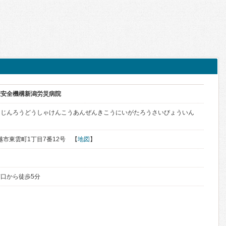
康安全機構新潟労災病院
うじんろうどうしゃけんこうあんぜんきこうにいがたろうさいびょういん
上越市東雲町1丁目7番12号 【
地図
】
口から徒歩5分