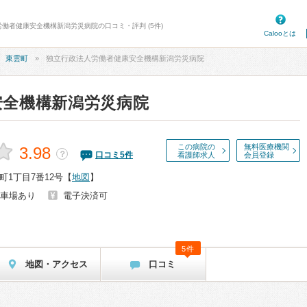
労働者健康安全機構新潟労災病院の口コミ・評判 (5件)
Calooとは
東雲町
独立行政法人労働者健康安全機構新潟労災病院
安全機構新潟労災病院
この病院の
無料医療機関
3.98
？
口コミ
5
件
看護師求人
会員登録
1丁目7番12号
【
地図
】
車場あり
電子決済可
5件
地図・アクセス
口コミ