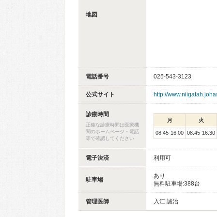
地図
電話番号
025-543-3123
公式サイト
http://www.niigatah.joha
診療時間
月
火
正確な診療時間は医療機
関のホームページ・電話
08:45-16:00
08:45-16:30
等で確認してください
電子決済
利用可
あり
駐車場
無料駐車場:388台
管理医師
入江 誠治