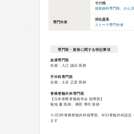
その他
放射線科専門医
、
がん
消化器系
専門外来
ストーマ専門外来
専門医・資格に関する特記事項
血液専門医
在籍：入江 誠治 医師
手外科専門医
在籍：土谷 正彦 医師
脊椎脊髄外科専門医
【日本脊椎脊髄病学会 指導医】
菊地 廉 医師、傳田 博司 医師
※JSSR脊椎脊髄外科指導医、NSJ脊髄外科認
ます