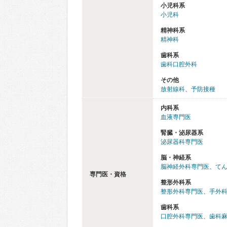
小児科系
小児科
精神科系
精神科
歯科系
歯科口腔外科
その他
放射線科
、
予防接種
内科系
血液専門医
腎臓・泌尿器系
泌尿器科専門医
脳・神経系
脳神経外科専門医
、
て
専門医・資格
整形外科系
整形外科専門医
、
手外
歯科系
口腔外科専門医
、
歯科