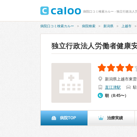
病院口コミ検索カルー - 独立行政法人
病院口コミ検索カルー
病院検索
新潟県
上越市
独立行政法人労働者健康
新潟県上越市東雲町
直江津駅
駐
朝（8:45〜）
病院TOP
治療実績