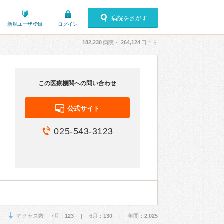
病院をさがす
新規ユーザ登録
ログイン
182,230
病院・
264,124
口コミ
この医療機関への問い合わせ
公式サイト
025-543-3123
アクセス数 7月：
123
| 6月：
130
| 年間：
2,025