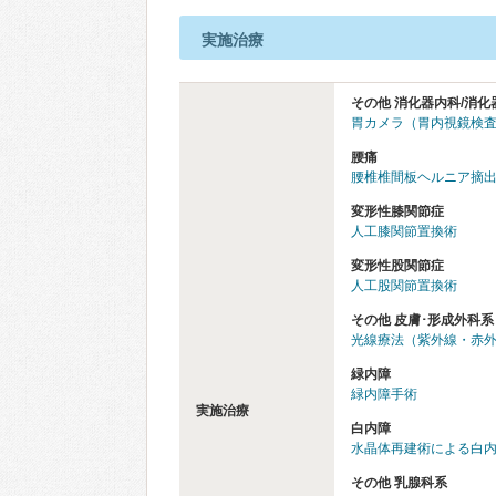
実施治療
その他 消化器内科/消化
胃カメラ（胃内視鏡検
腰痛
腰椎椎間板ヘルニア摘
変形性膝関節症
人工膝関節置換術
変形性股関節症
人工股関節置換術
その他 皮膚･形成外科系
光線療法（紫外線・赤
緑内障
緑内障手術
実施治療
白内障
水晶体再建術による白
その他 乳腺科系