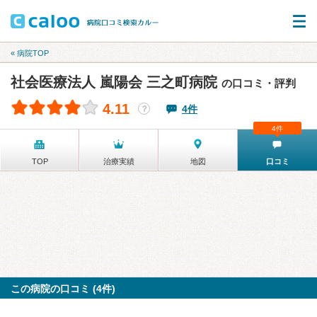
« 病院TOP
社会医療法人 嵐陽会 三之町病院
の口コミ・評判
4.11
4件
？
4件
TOP
治療実績
地図
口コミ
この病院の口コミ (4件)