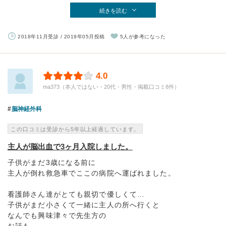
続きを読む
2018年11月受診 / 2019年05月投稿
5人が参考になった
4.0
ma373（本人ではない・20代・男性・掲載口コミ8件）
脳神経外科
この口コミは受診から5年以上経過しています。
主人が脳出血で3ヶ月入院しました。
子供がまだ3歳になる前に
主人が倒れ救急車でここの病院へ運ばれました。
看護師さん達がとても親切で優しくて…
子供がまだ小さくて一緒に主人の所へ行くと
なんでも興味津々で先生方の