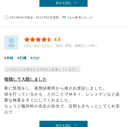
続きを読む
2015年04月受診 / 2017年05月投稿
4人が参考になった
4.5
coco（本人ではない・40代・男性・掲載口コミ6件）
外科
打撲
けが
この口コミは受診から5年以上経過しています。
怪我して入院しました
夜に怪我をし、夜間診療所から移され受診しました。
頭を打っているかも、とのことでＭＲＩ、レントゲンなど必
要な検査をすぐにしてくれました。
ちょうど脳外科の先生が担当で、説明もきちっとしてくれ安
心で...
続きを読む