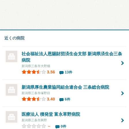
近くの病院
社会福祉法人恩賜財団済生会支部 新潟県済生会三条
病院
新潟県三条市大野畑
3.56
13件
新潟県厚生農業協同組合連合会 三条総合病院
新潟県三条市塚野目
3.40
6件
医療法人 積発堂 富永草野病院
新潟県三条市興野
－
0件