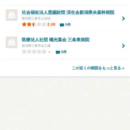
社会福祉法人恩賜財団
済生会新潟県央基幹病院
新潟県三条市上須頃
2.49
5件
医療法人社団 橘光葉会 三条東病院
新潟県三条市北入蔵
－
0件
この近くの病院をもっと見る »