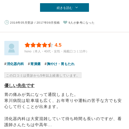
続きを読む
2016年05月受診 / 2017年09月投稿
9人が参考になった
4.5
hono（本人・40代・女性・掲載口コミ11件）
消化器内科
胃潰瘍
胸やけ・胃もたれ
この口コミは受診から5年以上経過しています。
優しい先生です
胃の痛みが気になって通院しました。
寒川病院は駐車場も広く、お年寄りや運転の苦手な方でも安
心して行くことが出来ます。
消化器内科は大変混雑していて待ち時間も長いのですが、看
護師さんたちは中高年...