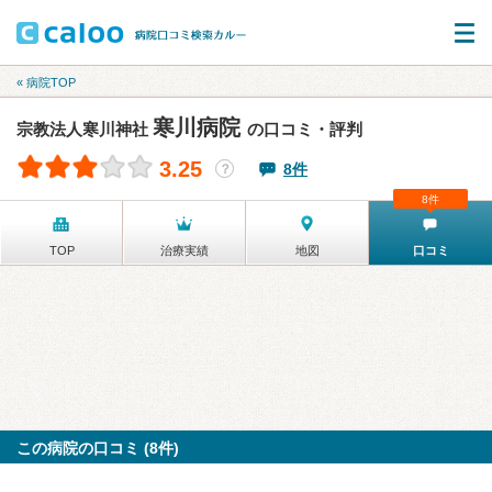
« 病院TOP
寒川病院
宗教法人寒川神社
の口コミ・評判
3.25
8件
？
8件
TOP
治療実績
地図
口コミ
この病院の口コミ (8件)