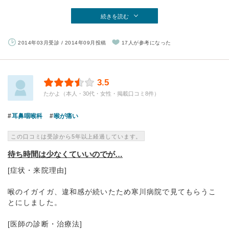
続きを読む
2014年03月受診 / 2014年09月投稿
17人が参考になった
3.5
たかよ（本人・30代・女性・掲載口コミ8件）
耳鼻咽喉科
喉が痛い
この口コミは受診から5年以上経過しています。
待ち時間は少なくていいのでが…
[症状・来院理由]
喉のイガイガ、違和感が続いたため寒川病院で見てもらうこ
とにしました。
[医師の診断・治療法]