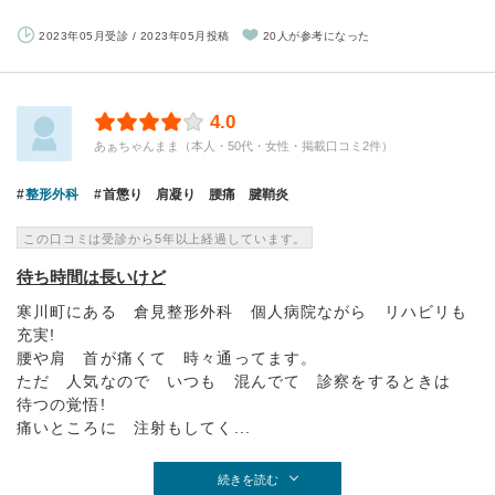
2023年05月受診 / 2023年05月投稿
20人が参考になった
4.0
あぁちゃんまま（本人・50代・女性・掲載口コミ2件）
整形外科
首懲り 肩凝り 腰痛 腱鞘炎
この口コミは受診から5年以上経過しています。
待ち時間は長いけど
寒川町にある 倉見整形外科 個人病院ながら リハビリも
充実!
腰や肩 首が痛くて 時々通ってます。
ただ 人気なので いつも 混んでて 診察をするときは
待つの覚悟!
痛いところに 注射もしてく...
続きを読む