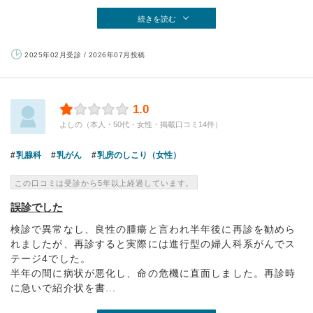
続きを読む
2025年02月受診 / 2026年07月投稿
1.0
よしの（本人・50代・女性・掲載口コミ14件）
乳腺科
乳がん
乳房のしこり（女性）
この口コミは受診から5年以上経過しています。
誤診でした
検診で異常なし、良性の腫瘍と言われ半年後に再診を勧めら
れましたが、再診すると実際には進行型の婦人科系がんでス
テージ4でした。
半年の間に病状が悪化し、命の危機に直面しました。再診時
に急いで紹介状を書...