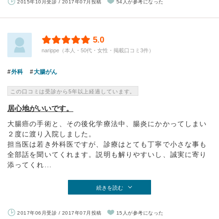
2015年10月受診 / 2017年07月投稿
54人が参考になった
5.0
narippe（本人・50代・女性・掲載口コミ3件）
外科
大腸がん
この口コミは受診から5年以上経過しています。
居心地がいいです。
大腸癌の手術と、その後化学療法中、腸炎にかかってしまい
２度に渡り入院しました。
担当医は若き外科医ですが、診療はとても丁寧で小さな事も
全部話を聞いてくれます。説明も解りやすいし、誠実に寄り
添ってくれ...
続きを読む
2017年06月受診 / 2017年07月投稿
15人が参考になった