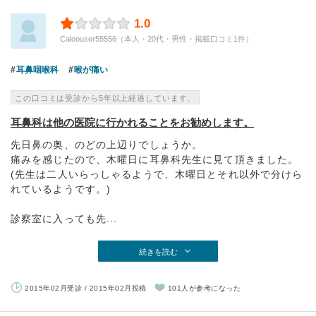
1.0
Caloouser55556（本人・20代・男性・掲載口コミ1件）
耳鼻咽喉科
喉が痛い
この口コミは受診から5年以上経過しています。
耳鼻科は他の医院に行かれることをお勧めします。
先日鼻の奥、のどの上辺りでしょうか。
痛みを感じたので、木曜日に耳鼻科先生に見て頂きました。
(先生は二人いらっしゃるようで、木曜日とそれ以外で分けら
れているようです。)
診察室に入っても先...
続きを読む
2015年02月受診 / 2015年02月投稿
101人が参考になった