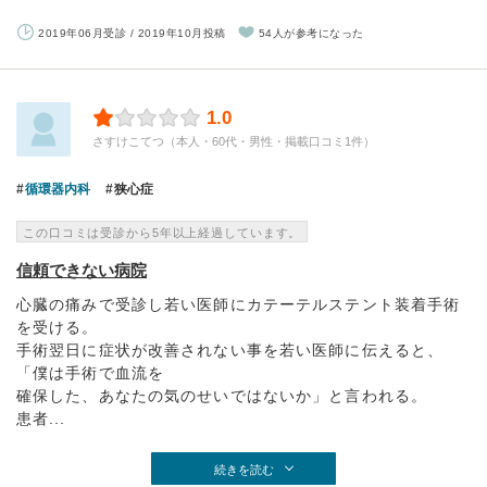
2019年06月受診 / 2019年10月投稿
54人が参考になった
1.0
さすけこてつ（本人・60代・男性・掲載口コミ1件）
循環器内科
狭心症
この口コミは受診から5年以上経過しています。
信頼できない病院
心臓の痛みで受診し若い医師にカテーテルステント装着手術
を受ける。
手術翌日に症状が改善されない事を若い医師に伝えると、
「僕は手術で血流を
確保した、あなたの気のせいではないか」と言われる。
患者...
続きを読む