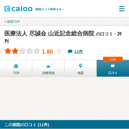
« 病院TOP
医療法人 尽誠会 山近記念総合病院
の口コミ・評
判
1.80
11件
？
11件
TOP
治療実績
地図
口コミ
この病院の口コミ (11件)