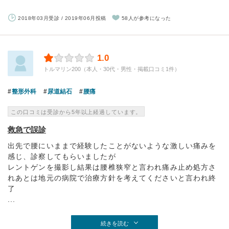
2018年03月受診 / 2019年06月投稿
58人が参考になった
1.0
トルマリン200（本人・30代・男性・掲載口コミ1件）
整形外科
尿道結石
腰痛
この口コミは受診から5年以上経過しています。
救急で誤診
出先で腰にいままで経験したことがないような激しい痛みを
感じ、診察してもらいましたが
レントゲンを撮影し結果は腰椎狭窄と言われ痛み止め処方さ
れあとは地元の病院で治療方針を考えてくださいと言われ終
了
...
続きを読む