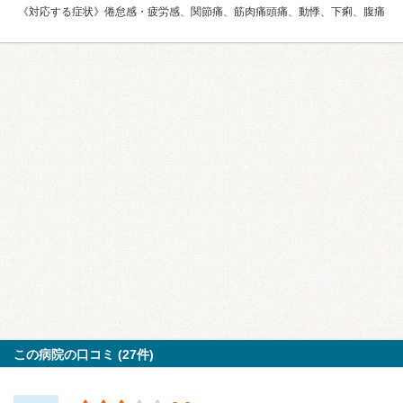
《対応する症状》倦怠感・疲労感、関節痛、筋肉痛頭痛、動悸、下痢、腹痛
この病院の口コミ (27件)