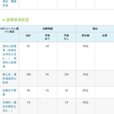
感染、膿瘍
形成
循環器系疾患
DPCコードに基
治療実績
順位
づく病名
合計
手術
手術
東京都
全国
あり
なし
急性心筋梗
62
62
-
44位
塞（続発性
合併症を含
む。）、再
発性心筋梗
塞
狭心症、慢
196
81
115
76位
性虚血性心
疾患
頻脈性不整
56
41
15
82位
脈
弁膜症（連
14
-
14
53位
合弁膜症を
含む。）