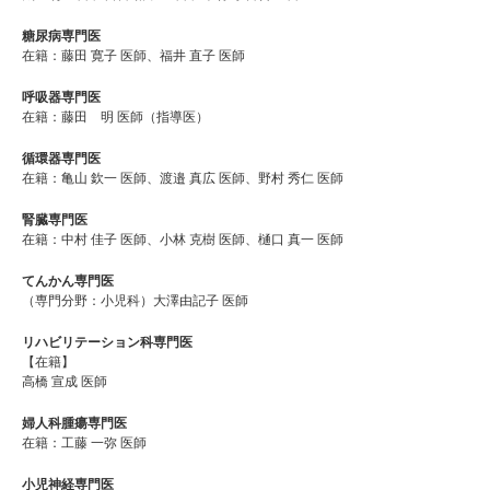
糖尿病専門医
在籍：藤田 寛子 医師、福井 直子 医師
呼吸器専門医
在籍：藤田 明 医師（指導医）
循環器専門医
在籍：亀山 欽一 医師、渡邉 真広 医師、野村 秀仁 医師
腎臓専門医
在籍：中村 佳子 医師、小林 克樹 医師、樋口 真一 医師
てんかん専門医
（専門分野：小児科）大澤由記子 医師
リハビリテーション科専門医
【在籍】
高橋 宣成 医師
婦人科腫瘍専門医
在籍：工藤 一弥 医師
小児神経専門医