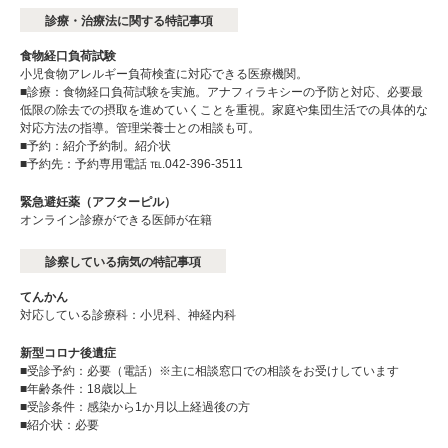
診療・治療法に関する特記事項
食物経口負荷試験
小児食物アレルギー負荷検査に対応できる医療機関。
■診療：食物経口負荷試験を実施。アナフィラキシーの予防と対応、必要最
低限の除去での摂取を進めていくことを重視。家庭や集団生活での具体的な
対応方法の指導。管理栄養士との相談も可。
■予約：紹介予約制。紹介状
■予約先：予約専用電話 ℡.042-396-3511
緊急避妊薬（アフターピル）
オンライン診療ができる医師が在籍
診察している病気の特記事項
てんかん
対応している診療科：小児科、神経内科
新型コロナ後遺症
■受診予約：必要（電話）※主に相談窓口での相談をお受けしています
■年齢条件：18歳以上
■受診条件：感染から1か月以上経過後の方
■紹介状：必要