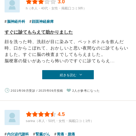
3.0
h（本人・40代・女性・掲載口コミ9件）
脳神経外科
顔面神経麻痺
すぐに診てもらえて助かりました
顔を洗った時、洗顔が目に染みて、ペットボトルを飲んだ
時、口からこぼれて、おかしいと思い夜間なのに診てもらい
ました。すぐに脳の検査までしてもらえました。
脳梗塞の疑いがあったら怖いのですぐに診てもらえ...
続きを読む
2021年09月受診 / 2025年09月投稿
2人が参考になった
4.5
sarina（本人・50代・女性・掲載口コミ1件）
内分泌代謝科
腎臓がん
胃痛・腹痛