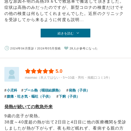
急な原因不明の高熱39.6℃で救急車で搬送して頂きました。
症状は高熱のみだったのですが、新型コロナの検査だけでそ
の他の検査は何もしてくれませんでした。近所のクリニック
を受診してから来るように何度も説明...
続きを読む
2024年04月受診 / 2024年05月投稿
28人が参考になった
5.0
maomao（本人ではない・5〜10歳・男性・掲載口コミ1件）
小児科
プール熱（咽頭結膜熱）
発熱（子供）
腹痛・吐き気・嘔吐（子供）
下痢（子供）
発熱が続いての救急外来
9歳の息子が発熱。
38度～40度超の熱が出て2日目と4日目に他の医療機関を受診
しましたが熱が下がらず、夜も殆ど眠れず、看病する親の方