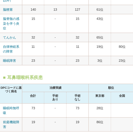
以外）
脳梗塞
140
13
127
61位
脳脊髄の感
15
-
15
43位
染を伴う炎
症
てんかん
32
-
32
65位
自律神経系
11
-
11
19位
80位
の障害
睡眠障害
23
-
23
3位
23位
耳鼻咽喉科系疾患
DPCコードに基
治療実績
順位
づく病名
合計
手術
手術
東京都
全国
あり
なし
睡眠時無呼
73
-
73
28位
吸
前庭機能障
19
-
19
86位
害