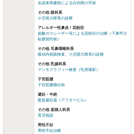
水晶体再建術による白内障の手術
その他 眼科系
小児視力障害の診療
アレルギー性鼻炎 / 花粉症
炭酸ガスレーザー等による花粉症の治療（下鼻甲介
粘膜焼灼術）
その他 耳鼻咽喉科系
喉頭内視鏡検査
、
小児聴力障害の診療
その他 乳腺科系
マンモグラフィー検査（乳房撮影）
子宮筋腫
子宮筋腫摘出術
避妊・中絶
緊急避妊薬（アフターピル）
その他 産婦人科系
育児相談
男性不妊
男性不妊治療