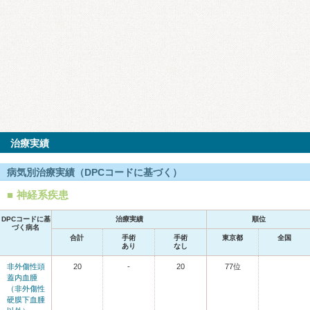
治療実績
病気別治療実績（DPCコードに基づく）
神経系疾患
DPCコードに基
治療実績
順位
づく病名
合計
手術
手術
東京都
全国
あり
なし
非外傷性頭
20
-
20
77位
蓋内血腫
（非外傷性
硬膜下血腫