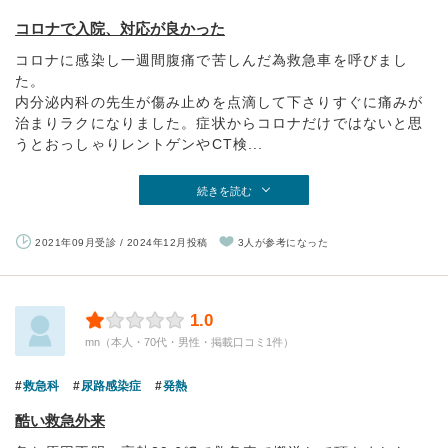
コロナで入院、対応が良かった
コロナに感染し一週間腹痛で苦しんだ為救急車を呼びまし
た。
内分泌内科の先生が傷み止めを点滴して下さりすぐに痛みが
治まりラクになりました。症状からコロナだけではないと思
うとおっしゃりレントゲンやCT検...
続きを読む
2021年09月受診 / 2024年12月投稿
3人が参考になった
1.0
mn（本人・70代・男性・掲載口コミ1件）
救急科
尿路感染症
発熱
酷い救急外来