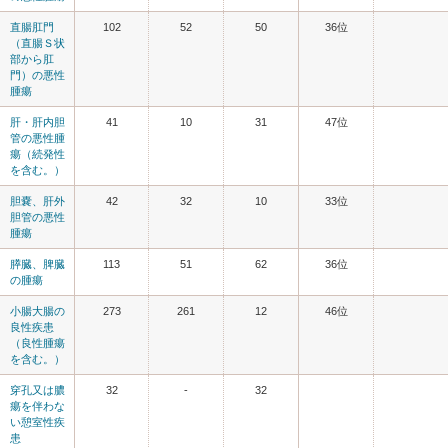
直腸肛門
102
52
50
36位
（直腸Ｓ状
部から肛
門）の悪性
腫瘍
肝・肝内胆
41
10
31
47位
管の悪性腫
瘍（続発性
を含む。）
胆嚢、肝外
42
32
10
33位
胆管の悪性
腫瘍
膵臓、脾臓
113
51
62
36位
の腫瘍
小腸大腸の
273
261
12
46位
良性疾患
（良性腫瘍
を含む。）
穿孔又は膿
32
-
32
瘍を伴わな
い憩室性疾
患