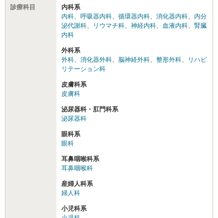
診療科目
内科系
内科
、
呼吸器内科
、
循環器内科
、
消化器内科
、
内分
泌代謝科
、
リウマチ科
、
神経内科
、
血液内科
、
腎臓
内科
外科系
外科
、
消化器外科
、
脳神経外科
、
整形外科
、
リハビ
リテーション科
皮膚科系
皮膚科
泌尿器科・肛門科系
泌尿器科
眼科系
眼科
耳鼻咽喉科系
耳鼻咽喉科
産婦人科系
婦人科
小児科系
小児科