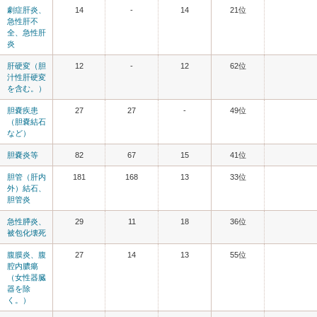
劇症肝炎、
14
-
14
21位
急性肝不
全、急性肝
炎
肝硬変（胆
12
-
12
62位
汁性肝硬変
を含む。）
胆嚢疾患
27
27
-
49位
（胆嚢結石
など）
胆嚢炎等
82
67
15
41位
胆管（肝内
181
168
13
33位
外）結石、
胆管炎
急性膵炎、
29
11
18
36位
被包化壊死
腹膜炎、腹
27
14
13
55位
腔内膿瘍
（女性器臓
器を除
く。）