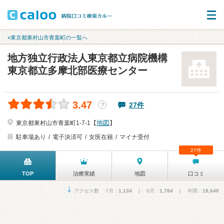
«東京都東村山市青葉町の一覧へ
地方独立行政法人東京都立病院機構
東京都立多摩北部医療センター
3.47
27件
？
地図
東京都東村山市青葉町1-7-1【
】
駐車場あり
電子決済可
女医在籍
マイナ受付
27件
TOP
治療実績
地図
口コミ
アクセス数 7月：
1,134
| 6月：
1,784
| 年間：
18,640