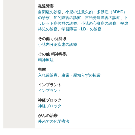
発達障害
自閉症の診察
、
小児の注意欠如・多動症（ADHD）
の診察
、
知的障害の診察
、
言語発達障害の診察
、
ト
ゥレット症候群の診察
、
小児の心身症の診察
、
被虐
待児の診察
、
学習障害（LD）の診察
その他 小児科系
小児内分泌疾患の診療
その他 精神科系
精神療法
虫歯
入れ歯治療
、
虫歯・親知らずの抜歯
インプラント
インプラント
神経ブロック
神経ブロック
がんの治療
外来での化学療法