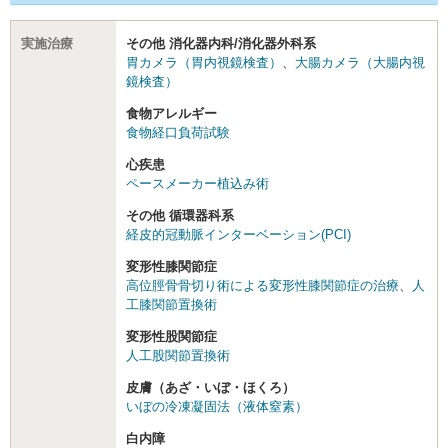
実施治療
その他 消化器内科/消化器外科系
胃カメラ（胃内視鏡検査）
、
大腸カメラ（大腸内視
鏡検査）
食物アレルギー
食物経口負荷試験
心疾患
ペースメーカー植込み術
その他 循環器科系
経皮的冠動脈インターベーション(PCI)
変形性膝関節症
高位脛骨骨切り術による変形性膝関節症の治療
、
人
工膝関節置換術
変形性股関節症
人工股関節置換術
皮膚（あざ・いぼ・ほくろ）
いぼの冷凍凝固法（液体窒素）
白内障