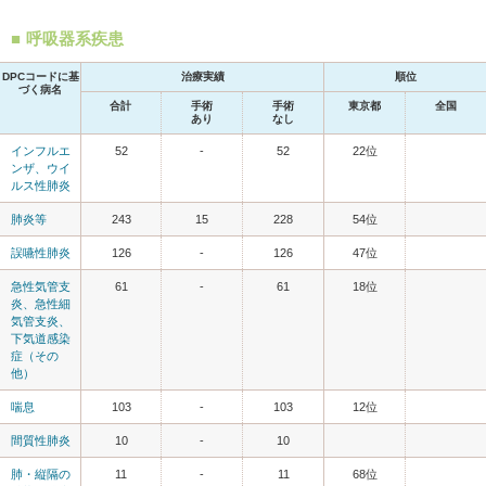
呼吸器系疾患
DPCコードに基
治療実績
順位
づく病名
合計
手術
手術
東京都
全国
あり
なし
インフルエ
52
-
52
22位
ンザ、ウイ
ルス性肺炎
肺炎等
243
15
228
54位
誤嚥性肺炎
126
-
126
47位
急性気管支
61
-
61
18位
炎、急性細
気管支炎、
下気道感染
症（その
他）
喘息
103
-
103
12位
間質性肺炎
10
-
10
肺・縦隔の
11
-
11
68位