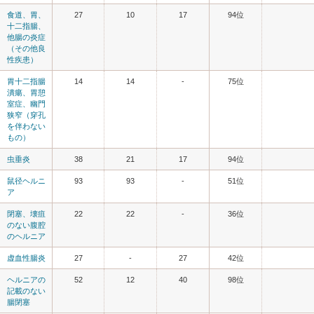
食道、胃、
27
10
17
94位
十二指腸、
他腸の炎症
（その他良
性疾患）
胃十二指腸
14
14
-
75位
潰瘍、胃憩
室症、幽門
狭窄（穿孔
を伴わない
もの）
虫垂炎
38
21
17
94位
鼠径ヘルニ
93
93
-
51位
ア
閉塞、壊疽
22
22
-
36位
のない腹腔
のヘルニア
虚血性腸炎
27
-
27
42位
ヘルニアの
52
12
40
98位
記載のない
腸閉塞