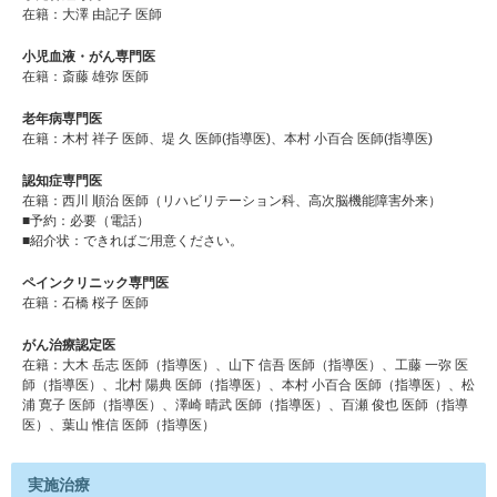
在籍：大澤 由記子 医師
小児血液・がん専門医
在籍：斎藤 雄弥 医師
老年病専門医
在籍：木村 祥子 医師、堤 久 医師(指導医)、本村 小百合 医師(指導医)
認知症専門医
在籍：西川 順治 医師（リハビリテーション科、高次脳機能障害外来）
■予約：必要（電話）
■紹介状：できればご用意ください。
ペインクリニック専門医
在籍：石橋 桜子 医師
がん治療認定医
在籍：⼤木 岳志 医師（指導医）、⼭下 信吾 医師（指導医）、⼯藤 ⼀弥 医
師（指導医）、北村 陽典 医師（指導医）、本村 ⼩百合 医師（指導医）、松
浦 寛⼦ 医師（指導医）、澤崎 晴武 医師（指導医）、百瀬 俊也 医師（指導
医）、葉⼭ 惟信 医師（指導医）
実施治療