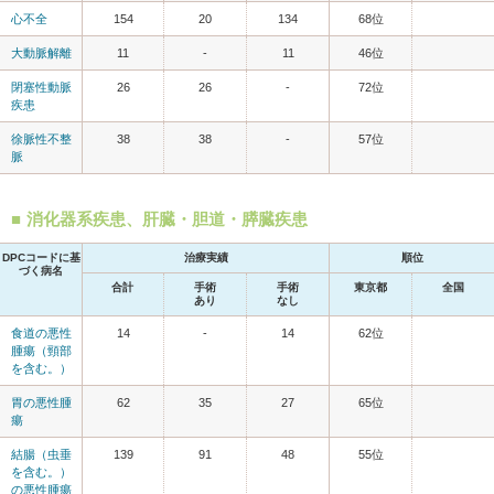
心不全
154
20
134
68位
大動脈解離
11
-
11
46位
閉塞性動脈
26
26
-
72位
疾患
徐脈性不整
38
38
-
57位
脈
消化器系疾患、肝臓・胆道・膵臓疾患
DPCコードに基
治療実績
順位
づく病名
合計
手術
手術
東京都
全国
あり
なし
食道の悪性
14
-
14
62位
腫瘍（頸部
を含む。）
胃の悪性腫
62
35
27
65位
瘍
結腸（虫垂
139
91
48
55位
を含む。）
の悪性腫瘍