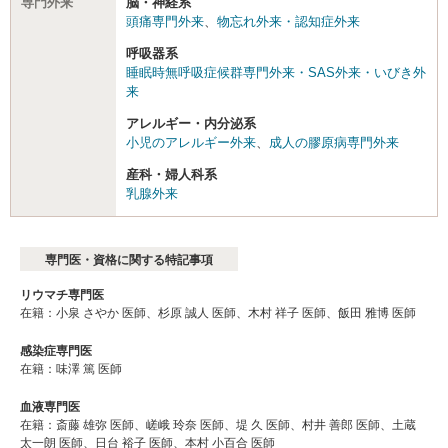
専門外来
脳・神経系
頭痛専門外来
、
物忘れ外来・認知症外来
呼吸器系
睡眠時無呼吸症候群専門外来・SAS外来・いびき外
来
アレルギー・内分泌系
小児のアレルギー外来
、
成人の膠原病専門外来
産科・婦人科系
乳腺外来
専門医・資格に関する特記事項
リウマチ専門医
在籍：小泉 さやか 医師、杉原 誠人 医師、木村 祥子 医師、飯田 雅博 医師
感染症専門医
在籍：味澤 篤 医師
血液専門医
在籍：斎藤 雄弥 医師、嵯峨 玲奈 医師、堤 久 医師、村井 善郎 医師、土蔵
太一朗 医師、日台 裕子 医師、本村 小百合 医師