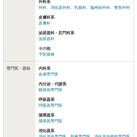
外科系
外科
、
消化器外科
、
乳腺科
、
脳神経外科
、
整形外科
皮膚科系
皮膚科
泌尿器科・肛門科系
泌尿器科
その他
予防接種
専門医・資格
内科系
血液専門医
内分泌・代謝系
糖尿病専門医
呼吸器系
呼吸器専門医
循環器系
循環器専門医
消化器系
消化器病専門医
、
肝臓専門医
、
消化器内視鏡専門医