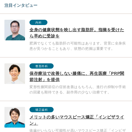
注目インタビュー
内科
全身の健康状態を映し出す脂肪肝。指摘を受けた
ら早めに受診を
肥満でなくても脂肪肝の可能性はあります。背景に全身疾
患が見つかることもあり、状態の把握は重要です。
整形外科
保存療法で改善しない膝痛に、再生医療「PRP関
節注射」を提供
変形性膝関節症の症状改善はもちろん、進行の抑制や手術
の回避も期待できる、副作用の少ない治療です。
矯正歯科
メリットの多いマウスピース矯正「インビザライ
ン」
抜歯がいらない可能性が高いマウスピース矯正「インビザ