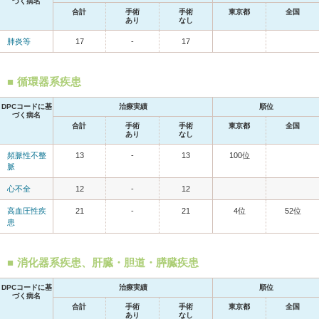
づく病名
合計
手術
手術
東京都
全国
あり
なし
肺炎等
17
-
17
循環器系疾患
DPCコードに基
治療実績
順位
づく病名
合計
手術
手術
東京都
全国
あり
なし
頻脈性不整
13
-
13
100位
脈
心不全
12
-
12
高血圧性疾
21
-
21
4位
52位
患
消化器系疾患、肝臓・胆道・膵臓疾患
DPCコードに基
治療実績
順位
づく病名
合計
手術
手術
東京都
全国
あり
なし