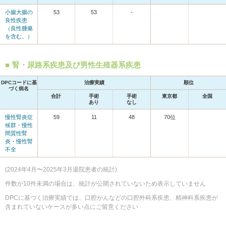
小腸大腸の
53
53
-
良性疾患
（良性腫瘍
を含む。）
腎・尿路系疾患及び男性生殖器系疾患
DPCコードに基
治療実績
順位
づく病名
合計
手術
手術
東京都
全国
あり
なし
慢性腎炎症
59
11
48
70位
候群・慢性
間質性腎
炎・慢性腎
不全
(2024年4月〜2025年3月退院患者の統計)
件数が10件未満の場合は、統計が公開されていないため表示していません
DPCに基づく治療実績では、口腔がんなどの口腔外科系疾患、精神科系疾患が
含まれていないケースが多い点にご留意ください