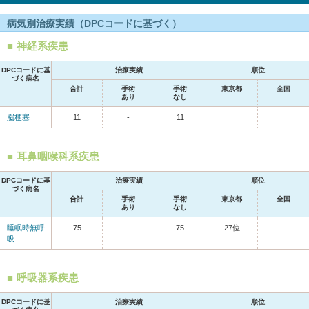
病気別治療実績（DPCコードに基づく）
神経系疾患
DPCコードに基
治療実績
順位
づく病名
合計
手術
手術
東京都
全国
あり
なし
脳梗塞
11
-
11
耳鼻咽喉科系疾患
DPCコードに基
治療実績
順位
づく病名
合計
手術
手術
東京都
全国
あり
なし
睡眠時無呼
75
-
75
27位
吸
呼吸器系疾患
DPCコードに基
治療実績
順位