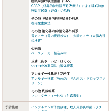
睡眠時無呼吸症候群（SAS）
CPAP（経鼻的持続陽圧呼吸療法）による睡眠時無
呼吸症候群（SAS）の治療
その他 呼吸器内科/呼吸器外科系
在宅酸素療法
その他 消化器内科/消化器外科系
胃カメラ（胃内視鏡検査）
、
大腸カメラ（大腸内視
鏡検査）
心疾患
ペースメーカー植込み術
皮膚（あざ・いぼ・ほくろ）
いぼの冷凍凝固法（液体窒素）
アレルギー性鼻炎 / 花粉症
アレルギー検査（View39・MAST36・ドロップスク
リーン）
その他 乳腺科系
マンモグラフィー検査（乳房撮影）
予防接種
インフルエンザ予防接種
、
成人用肺炎球菌ワクチ