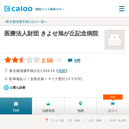
«東京都清瀬市旭が丘の一覧へ
医療法人財団 きよせ旭が丘記念病院
2.55
5件
？
地図
東京都清瀬市旭が丘1-619-15【
】
駐車場あり
女医在籍
マイナ受付 (スマホ可)
土曜も診療
5件
TOP
治療実績
地図
口コミ
アクセス数 7月：
501
| 6月：
498
| 年間：
5,370