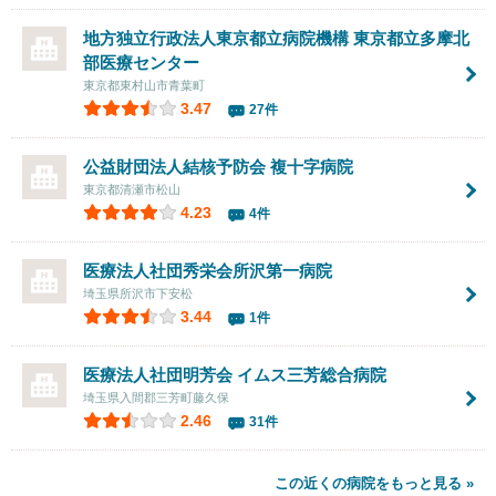
地方独立行政法人東京都立病院機構 東京都立多摩北
部医療センター
東京都東村山市青葉町
3.47
27件
公益財団法人結核予防会
複十字病院
東京都清瀬市松山
4.23
4件
医療法人社団秀栄会
所沢第一病院
埼玉県所沢市下安松
3.44
1件
医療法人社団明芳会
イムス三芳総合病院
埼玉県入間郡三芳町藤久保
2.46
31件
この近くの病院をもっと見る »