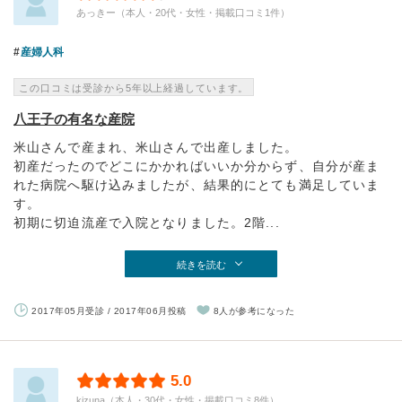
あっきー（本人・20代・女性・掲載口コミ1件）
産婦人科
この口コミは受診から5年以上経過しています。
八王子の有名な産院
米山さんで産まれ、米山さんで出産しました。
初産だったのでどこにかかればいいか分からず、自分が産ま
れた病院へ駆け込みましたが、結果的にとても満足していま
す。
初期に切迫流産で入院となりました。2階...
続きを読む
2017年05月受診 / 2017年06月投稿
8人が参考になった
5.0
kizuna（本人・30代・女性・掲載口コミ8件）