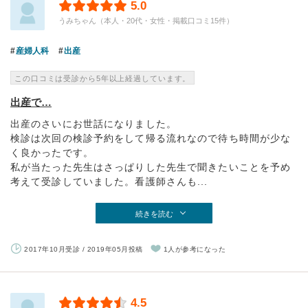
5.0
うみちゃん（本人・20代・女性・掲載口コミ15件）
産婦人科
出産
この口コミは受診から5年以上経過しています。
出産で…
出産のさいにお世話になりました。
検診は次回の検診予約をして帰る流れなので待ち時間が少な
く良かったです。
私が当たった先生はさっぱりした先生で聞きたいことを予め
考えて受診していました。看護師さんも...
続きを読む
2017年10月受診 / 2019年05月投稿
1人が参考になった
4.5