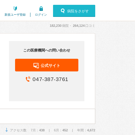
病院をさがす
新規ユーザ登録
ログイン
182,230
病院・
264,124
口コミ
この医療機関への問い合わせ
公式サイト
047-387-3761
アクセス数 7月：
438
| 6月：
452
| 年間：
4,672