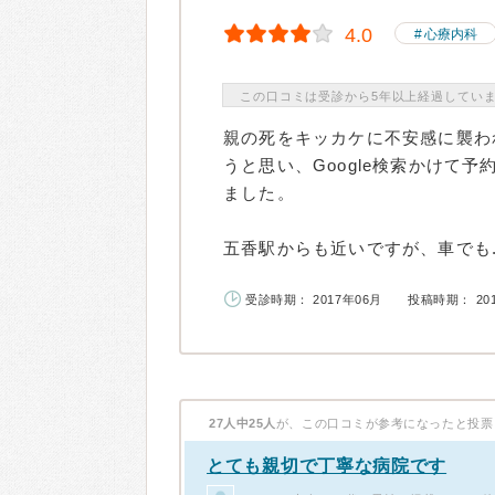
4.0
心療内科
この口コミは受診から5年以上経過してい
親の死をキッカケに不安感に襲わ
うと思い、Google検索かけて
ました。
五香駅からも近いですが、車でも..
受診時期： 2017年06月
投稿時期： 20
27人中25人
が、この口コミが参考になったと投票
とても親切で丁寧な病院です