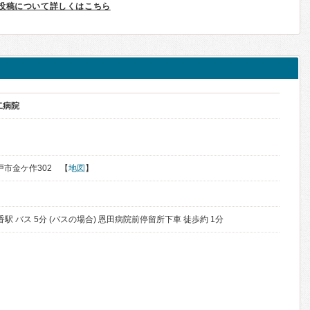
投稿について詳しくはこちら
二病院
ん
松戸市金ケ作302 【
地図
】
駅 バス 5分 (バスの場合) 恩田病院前停留所下車 徒歩約 1分