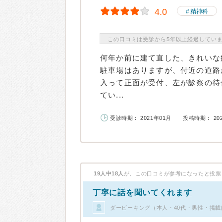
4.0
精神科
この口コミは受診から5年以上経過してい
何年か前に建て直した、きれいな
駐車場はありますが、付近の道路
入って正面が受付、左が診察の待
てい...
受診時期： 2021年01月
投稿時期： 20
19人中18人
が、この口コミが参考になったと投票
丁寧に話を聞いてくれます
ダービーキング（本人・40代・男性・掲載