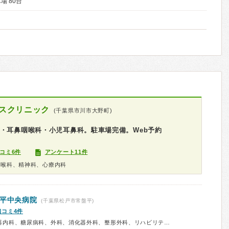
場 80台
スクリニック
(千葉県市川市大野町)
・耳鼻咽喉科・小児耳鼻科。駐車場完備。Web予約
コミ6件
アンケート11件
咽喉科、精神科、心療内科
盤平中央病院
(千葉県松戸市常盤平)
口コミ4件
診療科：内科、呼吸器内科、消化器内科、糖尿病科、外科、消化器外科、整形外科、リハビリテーション科、精神科、心療内科、予防接種