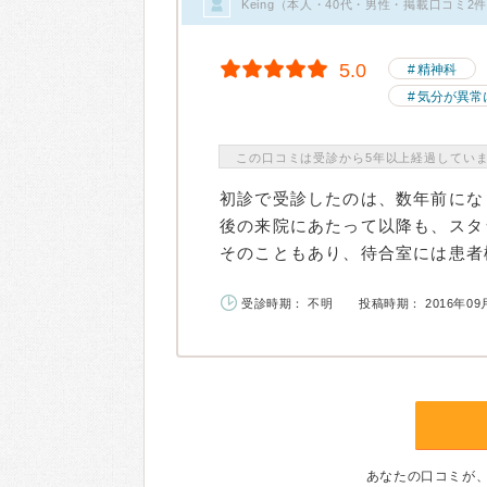
Keing（本人・40代・男性・掲載口コミ2
5.0
精神科
気分が異常
この口コミは受診から5年以上経過してい
初診で受診したのは、数年前にな
後の来院にあたって以降も、スタ
そのこともあり、待合室には患者様
受診時期： 不明
投稿時期： 2016年09
あなたの口コミが