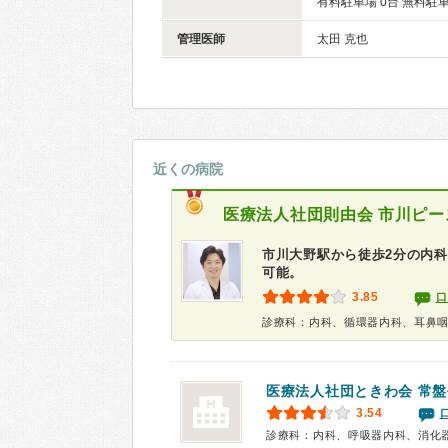
有料駐車場 0台 無料駐車
管理医師
太田 克也
近くの病院
医療法人社団則由会
市川ピー
市川大野駅から徒歩2分の内科
可能。
3.85
口
診療科：内科、循環器内科、耳鼻
医療法人社団ときわ会 常
3.54