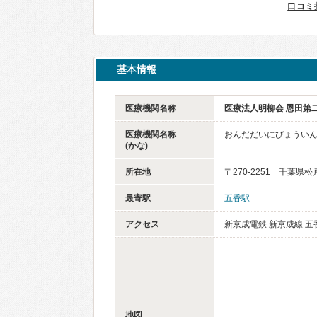
口コミ
基本情報
医療機関名称
医療法人明柳会 恩田第
医療機関名称
おんだだいにびょうい
(かな)
所在地
〒270-2251 千葉県
最寄駅
五香駅
アクセス
新京成電鉄 新京成線 五香
地図