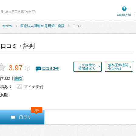
件: 恩田第二病院 (松戸市)
Calooとは
金ケ作
医療法人明柳会 恩田第二病院
口コミ
の口コミ・評判
この病院の
無料医療機関
3.97
？
口コミ
3
件
看護師求人
会員登録
302
【
地図
】
場あり
マイナ受付
女医
3件
口コミ