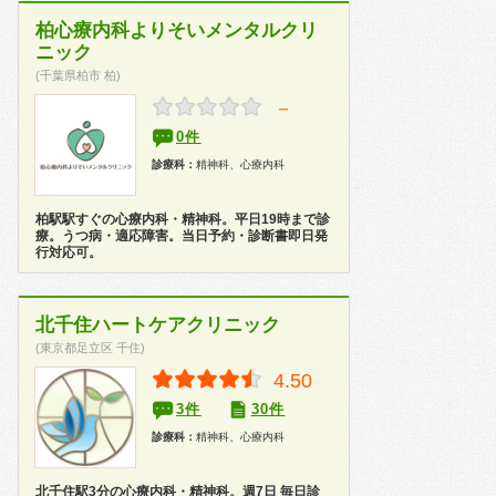
柏心療内科よりそいメンタルクリ
ニック
(千葉県柏市 柏)
－
0件
診療科：
精神科、心療内科
柏駅駅すぐの心療内科・精神科。平日19時まで診
療。うつ病・適応障害。当日予約・診断書即日発
行対応可。
北千住ハートケアクリニック
(東京都足立区 千住)
4.50
3件
30件
診療科：
精神科、心療内科
北千住駅3分の心療内科・精神科。週7日 毎日診