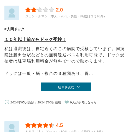
2.0
ジェントルマン（本人・70代・男性・掲載口コミ10件）
人間ドック
１０年以上前からドック受検！
私は退職後は、自宅近くのこの病院で受検しています。同病
院は勝田台駅などとの無料送迎バスを利用可能で、ドック受
検者は駐車場利用料金が無料ですので助かります。
ドックは一般・脳・複合の３種類あり、胃...
続きを読む
2024年05月受診 / 2024年03月投稿
9人が参考になった
4.5
るるる（本人ではない・80代・女性・掲載口コミ5件）