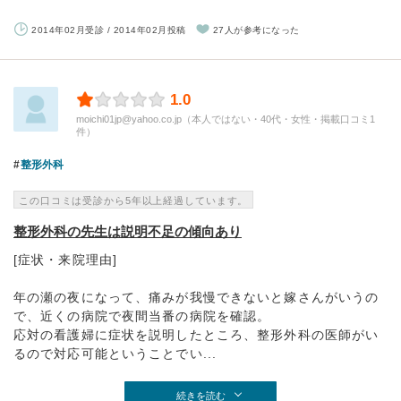
2014年02月受診 / 2014年02月投稿
27人が参考になった
1.0
moichi01jp@yahoo.co.jp（本人ではない・40代・女性・掲載口コミ1
件）
整形外科
この口コミは受診から5年以上経過しています。
整形外科の先生は説明不足の傾向あり
[症状・来院理由]
年の瀬の夜になって、痛みが我慢できないと嫁さんがいうの
で、近くの病院で夜間当番の病院を確認。
応対の看護婦に症状を説明したところ、整形外科の医師がい
るので対応可能ということでい...
続きを読む