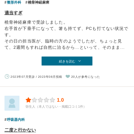
整形外科
橈骨神経麻痺
適当すぎ
橈骨神経麻痺で受診しました。
右手首が下垂手になって、箸も持てず、PCも打てない状況で
す。
その日の担当医が、臨時の方のようでしたが、ちょっと見
て、2週間もすれば自然に治るから…といって、そのまま...
続きを読む
2023年07月受診 / 2023年08月投稿
20人が参考になった
1.0
弥生人（本人ではない・掲載口コミ1件）
呼吸器内科
二度と行かない