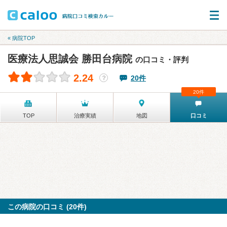
« 病院TOP
医療法人思誠会 勝田台病院
の口コミ・評判
2.24
20件
？
20件
TOP
治療実績
地図
口コミ
この病院の口コミ (20件)