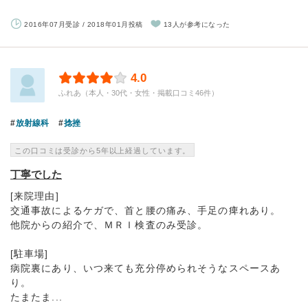
2016年07月受診 / 2018年01月投稿
13人が参考になった
4.0
ふれあ（本人・30代・女性・掲載口コミ46件）
放射線科
捻挫
この口コミは受診から5年以上経過しています。
丁寧でした
[来院理由]
交通事故によるケガで、首と腰の痛み、手足の痺れあり。
他院からの紹介で、ＭＲＩ検査のみ受診。
[駐車場]
病院裏にあり、いつ来ても充分停められそうなスペースあ
り。
たまたま...