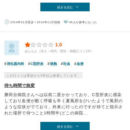
続きを読む
2014年01月受診 / 2014年11月投稿
46人が参考になった
1.0
あんちん（本人・40代・男性・掲載口コミ1件）
消化器内科
C型肝炎
発熱
吐血
血便
この口コミは受診から5年以上経過しています。
待ち時間で急変
勝田台病院さんへは以前二度かかっており、C型肝炎に感染
しており血便が酷く呼吸も辛く夏風邪をひいたようで風邪の
ような症状がでており、外来に行ったのですが待てと指示さ
れた場所で待つこと1時間半(どこの病院...
続きを読む