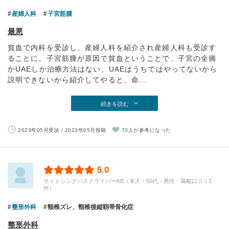
産婦人科
子宮筋腫
最悪
貧血で内科を受診し、産婦人科を紹介され産婦人科も受診す
ることに。子宮筋腫が原因で貧血ということで、子宮の全摘
かUAEしか治療方法はない、UAEはうちではやってないから
説明できないから紹介してやると、命...
続きを読む
2023年05月受診 / 2023年05月投稿
70人が参考になった
5.0
サイトシングバスドライバーKB（本人・50代・男性・掲載口コミ1
件）
整形外科
頸椎ズレ、頸椎後縦靱帯骨化症
整形外科