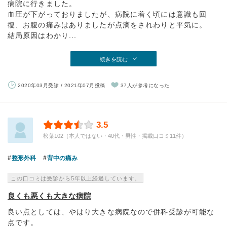
病院に行きました。
血圧が下がっておりましたが、病院に着く頃には意識も回
復、お腹の痛みはありましたが点滴をされわりと平気に。
結局原因はわかり...
続きを読む
2020年03月受診 / 2021年07月投稿
37人が参考になった
3.5
松葉102（本人ではない・40代・男性・掲載口コミ11件）
整形外科
背中の痛み
この口コミは受診から5年以上経過しています。
良くも悪くも大きな病院
良い点としては、やはり大きな病院なので併科受診が可能な
点です。