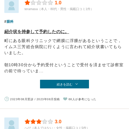
1.0
teramasa（本人・80代・男性・掲載口コミ1件）
眼科
紹介状を持参して予約したのに。
町にある眼科クリニックで網膜に浮腫があるということで，
イムス三芳総合病院に行くように言われて紹介状書いてもら
いました。
朝10時30分から予約受付ということで受付を済ませて診察室
の前で待っていま...
続きを読む
2023年08月受診 / 2023年08月投稿
66人が参考になった
3.0
へび（本人ではない・女性・掲載口コミ5件）