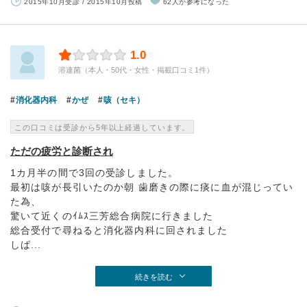
2015年10月受診 / 2015年10月投稿
62人が参考になった
1.0
溶連菌（本人・50代・女性・掲載口コミ1件）
消化器内科
かぜ
咳（セキ）
この口コミは受診から5年以上経過しています。
ただの疲労と診断され
1カ月半の間で3回の受診しました。
最初は咳が長引いたのか朝 歯磨きの際に痰に血が混じってい
た為、
驚いて近くのｲﾑｽ三芳総合病院に行きました
総合受付で尋ねると消化器内科に回されました
しば...
続きを読む