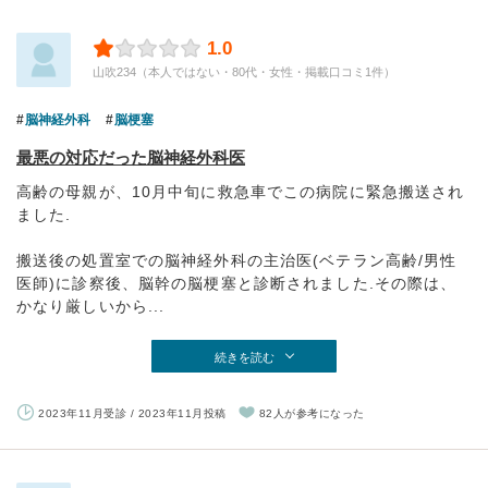
1.0
山吹234（本人ではない・80代・女性・掲載口コミ1件）
脳神経外科
脳梗塞
最悪の対応だった脳神経外科医
高齢の母親が、10月中旬に救急車でこの病院に緊急搬送され
ました.
搬送後の処置室での脳神経外科の主治医(ベテラン高齢/男性
医師)に診察後、脳幹の脳梗塞と診断されました.その際は、
かなり厳しいから...
続きを読む
2023年11月受診 / 2023年11月投稿
82人が参考になった