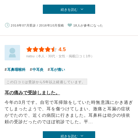
続きを読む
2016年07月受診 / 2016年10月投稿
18人が参考になった
4.5
natsu（本人・30代・女性・掲載口コミ1件）
耳鼻咽喉科
中耳炎
耳が痛い
この口コミは受診から5年以上経過しています。
耳の痛みで受診しました。
今年の3月です。自宅で耳掃除をしていた時無意識にかき過ぎ
てしまったようで、耳を傷つけてしまい、激痛と耳漏の症状
がでたので、近くの病院に行きました。耳鼻科は幼少の頃依
頼の受診だったのでほぼ初診でした。平...
続きを読む