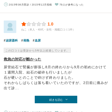
2015年08月受診 / 2015年12月投稿
79人が参考になった
1.0
ねこ（本人・40代・女性・掲載口コミ1件）
泌尿器科
発熱
血尿
この口コミは受診から5年以上経過しています。
救急の対応が酷かった
尿管結石で腎臓が膨張し8月の終わりから9月の初めにかけて
１週間入院、結石の破砕も行いましたが
石が硬いとのことで砕けず終わりました。
それからしばらくは落ち着いていたのですが、2日前に痛みが
出て診...
続きを読む