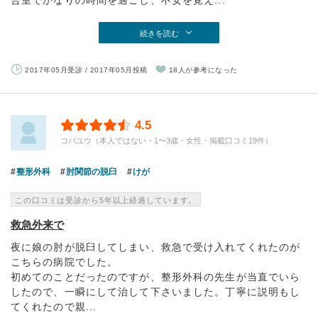
合室でかなりの時間を過ごし、不安を覚え...
続きを読む
2017年05月受診 / 2017年05月投稿
18人が参考になった
4.5
コバユウ（本人ではない・1〜3歳・女性・掲載口コミ19件）
整形外科
肘関節の脱臼
けが
この口コミは受診から5年以上経過しています。
救急外来で
夜に娘の肘が脱臼してしまい、救急で受け入れてくれたのが
こちらの病院でした。
初めてのことだったのですが、整形外科の先生が当直でいら
したので、一瞬にして治して下さいました。丁寧に説明もし
てくれたので親...