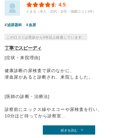
4.5
とまる（本人・20代・女性・掲載口コミ2件）
泌尿器科
血尿
この口コミは受診から5年以上経過しています。
丁寧でスピーディ
[症状・来院理由]
健康診断の尿検査で尿のなかに、
潜血尿があると診断され、来院しました。
[医師の診断・治療法]
診察前にエックス線やエコーや尿検査を行い、
10分ほど待ってから診察室...
続きを読む