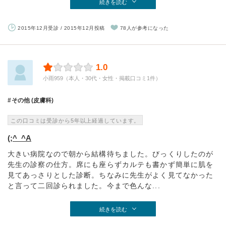
続きを読む
2015年12月受診 / 2015年12月投稿
78人が参考になった
1.0
小雨959（本人・30代・女性・掲載口コミ1件）
その他 (皮膚科)
この口コミは受診から5年以上経過しています。
(;^_^A
大きい病院なので朝から結構待ちました。びっくりしたのが
先生の診察の仕方。席にも座らずカルテも書かず簡単に肌を
見てあっさりとした診断。ちなみに先生がよく見てなかった
と言って二回診られました。今まで色んな...
続きを読む