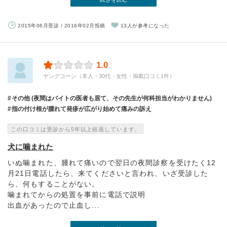
2015年06月受診 / 2016年02月投稿
13人が参考になった
1.0
ヤングコーン（本人・30代・女性・掲載口コミ1件）
その他 (夜間はバイトの医者も居て、その先生が何科担当がわかりません)
指の付け根が腫れて発疹が広がり始めて痛みの訴え
この口コミは受診から5年以上経過しています。
犬に噛まれた
いぬ噛まれた、腫れて痛いので翌日の夜間診察を受けたく12
月21日電話したら、来てくださいと言われ、いざ受診した
ら、何もすることがない。
噛まれてからの処置を事前に電話で説明
出血があったので止血し...