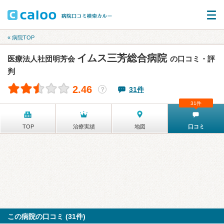
« 病院TOP
イムス三芳総合病院
医療法人社団明芳会
の口コミ・評
判
2.46
31件
？
31件
TOP
治療実績
地図
口コミ
この病院の口コミ (31件)