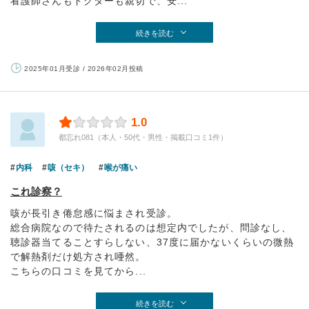
看護師さんもドクターも親切で、安...
続きを読む
2025年01月受診 / 2026年02月投稿
1.0
都忘れ081（本人・50代・男性・掲載口コミ1件）
内科
咳（セキ）
喉が痛い
これ診察？
咳が長引き倦怠感に悩まされ受診。
総合病院なので待たされるのは想定内でしたが、問診なし、
聴診器当てることすらしない、37度に届かないくらいの微熱
で解熱剤だけ処方され唖然。
こちらの口コミを見てから...
続きを読む