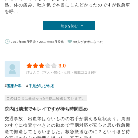
熱、体の痛み、吐き気で本当にしんどかったのですが救急車
を呼...
続きを読む
2017年08月受診 / 2017年08月投稿
69人が参考になった
3.0
ぴょんこ（本人・40代・女性・掲載口コミ9件）
整形外科
手足がしびれる
この口コミは受診から5年以上経過しています。
院内は清潔でキレイですが待ち時間長め
交通事故、出血等はないものの右手が震える症状あり。周囲
のすぐに検査すべきとの勧めで早期対応が安心と思い救急搬
送で搬送してもらいました。救急搬送なのに？というほど待