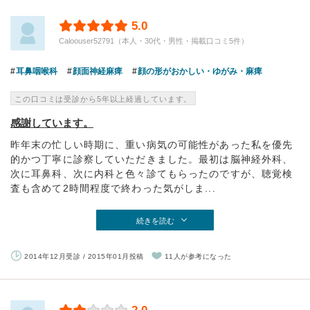
5.0
Caloouser52791（本人・30代・男性・掲載口コミ5件）
耳鼻咽喉科
顔面神経麻痺
顔の形がおかしい・ゆがみ・麻痺
この口コミは受診から5年以上経過しています。
感謝しています。
昨年末の忙しい時期に、重い病気の可能性があった私を優先
的かつ丁寧に診察していただきました。最初は脳神経外科、
次に耳鼻科、次に内科と色々診てもらったのですが、聴覚検
査も含めて2時間程度で終わった気がしま...
続きを読む
2014年12月受診 / 2015年01月投稿
11人が参考になった