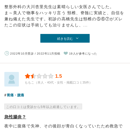
整形外科の大川杏里先生は素晴らしい女医さんでした。
ま～美人で物事をハッキリ言う 頸椎、脊髄に実績と、自信を
兼ね備えた先生です。初診の高橋先生は頸椎の⑤⑥⑦がズレ
たこの症状は手術しても治りませんし、...
続きを読む
2022年10月受診 / 2022年11月投稿
19人が参考になった
1.5
ももこ（本人・40代・女性・掲載口コミ35件）
胃痛・腹痛
この口コミは受診から5年以上経過しています。
急性腸炎？
夜中に腹痛で失神、その後顔が青白くなっていたため救急で