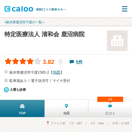
«栃木県鹿沼市千渡の一覧へ
特定医療法人 清和会 鹿沼病院
3.82
5件
？
地図
栃木県鹿沼市千渡1585-2【
】
駐車場あり
電子決済可
マイナ受付
土曜も診療
5件
TOP
地図
口コミ
アクセス数 7月：
287
| 6月：
264
| 年間：
2,769