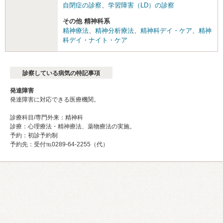
自閉症の診察
、
学習障害（LD）の診察
その他 精神科系
精神療法
、
精神分析療法
、
精神科デイ・ケア
、
精神
科デイ・ナイト・ケア
診察している病気の特記事項
発達障害
発達障害に対応できる医療機関。
診療科目/専門外来：精神科
診療：心理療法・精神療法、薬物療法の実施。
予約：初診予約制
予約先：受付℡0289-64-2255（代）