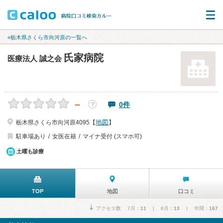
«栃木県さくら市向河原の一覧へ
氏家病院
医療法人 誠之会
－
0件
？
地図
栃木県さくら市向河原4095【
】
駐車場あり
女医在籍
マイナ受付 (スマホ可)
土曜も診療
TOP
地図
口コミ
アクセス数 7月：
11
| 6月：
13
| 年間：
167