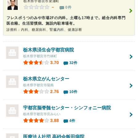
栃木県宇都宮市簗瀬町
－
0件
フレスポうつのみや市場2Fの内科。土曜も17時まで。総合内科専門
医在籍。生活習慣病。施設内駐車場有。
診療科：内科、糖尿病科、腎臓内科、健康診断
栃木県済生会宇都宮病院
栃木県宇都宮市竹林町
3.70
32件
栃木県立がんセンター
栃木県宇都宮市陽南
2.76
10件
宇都宮脳脊髄センター・シンフォニー病院
栃木県宇都宮市宮みらい
3.88
4件
医療法人社団 高砂会飯田病院