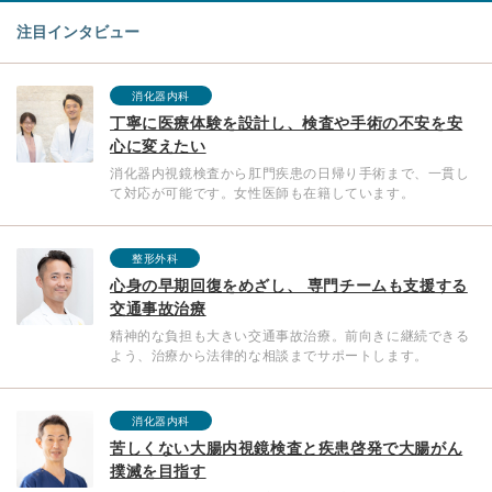
注目インタビュー
消化器内科
丁寧に医療体験を設計し、検査や手術の不安を安
心に変えたい
消化器内視鏡検査から肛門疾患の日帰り手術まで、一貫し
て対応が可能です。女性医師も在籍しています。
整形外科
心身の早期回復をめざし、 専門チームも支援する
交通事故治療
精神的な負担も大きい交通事故治療。前向きに継続できる
よう、治療から法律的な相談までサポートします。
消化器内科
苦しくない大腸内視鏡検査と疾患啓発で大腸がん
撲滅を目指す