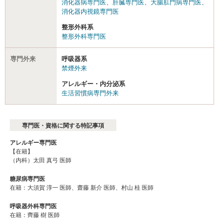
消化器病専門医
、
肝臓専門医
、
大腸肛門病専門医
、
消化器内視鏡専門医
整形外科系
整形外科専門医
専門外来
呼吸器系
禁煙外来
アレルギー・内分泌系
生活習慣病専門外来
専門医・資格に関する特記事項
アレルギー専門医
【在籍】
（内科）太田 真弓 医師
糖尿病専門医
在籍：大須賀 淳一 医師、齋藤 新介 医師、村山 桂 医師
呼吸器外科専門医
在籍：齊藤 樹 医師