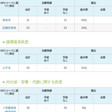
DPCコードに基
治療実績
順位
づく病名
合計
手術
手術
栃木県
全国
あり
なし
肺炎等
11
-
11
43位
誤嚥性肺炎
23
-
23
24位
循環器系疾患
DPCコードに基
治療実績
順位
づく病名
合計
手術
手術
栃木県
全国
あり
なし
心不全
20
-
20
31位
内分泌・栄養・代謝に関する疾患
DPCコードに基
治療実績
順位
づく病名
合計
手術
手術
栃木県
全国
あり
なし
２型糖尿病
34
-
34
9位
（糖尿病性