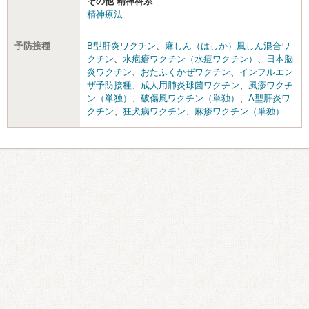
その他 精神科系
精神療法
予防接種
B型肝炎ワクチン
、
麻しん（はしか）風しん混合ワ
クチン
、
水疱瘡ワクチン（水痘ワクチン）
、
日本脳
炎ワクチン
、
おたふくかぜワクチン
、
インフルエン
ザ予防接種
、
成人用肺炎球菌ワクチン
、
風疹ワクチ
ン（単独）
、
破傷風ワクチン（単独）
、
A型肝炎ワ
クチン
、
狂犬病ワクチン
、
麻疹ワクチン（単独）