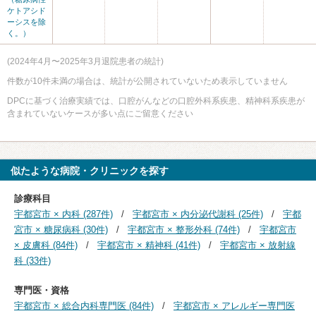
ケトアシド
ーシスを除
く。）
(2024年4月〜2025年3月退院患者の統計)
件数が10件未満の場合は、統計が公開されていないため表示していません
DPCに基づく治療実績では、口腔がんなどの口腔外科系疾患、精神科系疾患が
含まれていないケースが多い点にご留意ください
似たような病院・クリニックを探す
診療科目
宇都宮市 × 内科 (287件)
宇都宮市 × 内分泌代謝科 (25件)
宇都
宮市 × 糖尿病科 (30件)
宇都宮市 × 整形外科 (74件)
宇都宮市
× 皮膚科 (84件)
宇都宮市 × 精神科 (41件)
宇都宮市 × 放射線
科 (33件)
専門医・資格
宇都宮市 × 総合内科専門医 (84件)
宇都宮市 × アレルギー専門医