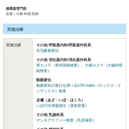
循環器専門医
在籍：小林 幹雄 医師
実施治療
実施治療
その他 呼吸器内科/呼吸器外科系
在宅酸素療法
その他 消化器内科/消化器外科系
胃カメラ（胃内視鏡検査）
、
大腸カメラ（大腸内視
鏡検査）
動脈硬化
動脈硬化の進行を調べるLOX-index（ロックス・イ
ンデックス）検査
皮膚（あざ・いぼ・ほくろ）
いぼの冷凍凝固法（液体窒素）
その他 乳腺科系
マンモグラフィー検査（乳房撮影）