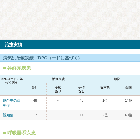
治療実績
病気別治療実績（DPCコードに基づく）
神経系疾患
DPCコードに基
治療実績
順位
づく病名
合計
手術
手術
栃木県
全国
あり
なし
脳卒中の続
48
-
48
1位
14位
発症
認知症
17
-
17
2位
60位
呼吸器系疾患