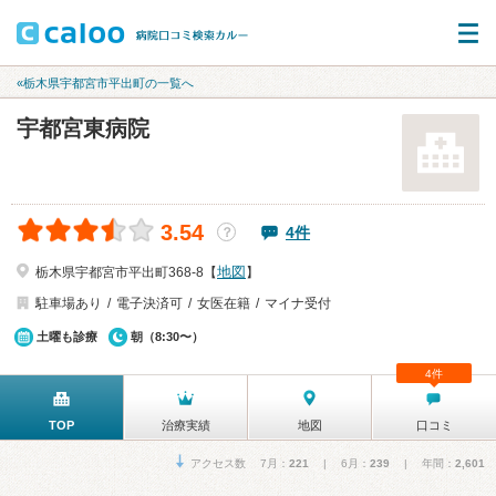
«栃木県宇都宮市平出町の一覧へ
宇都宮東病院
3.54
4件
？
地図
栃木県宇都宮市平出町368-8【
】
駐車場あり
電子決済可
女医在籍
マイナ受付
土曜も診療
朝（8:30〜）
4件
TOP
治療実績
地図
口コミ
アクセス数 7月：
221
| 6月：
239
| 年間：
2,601