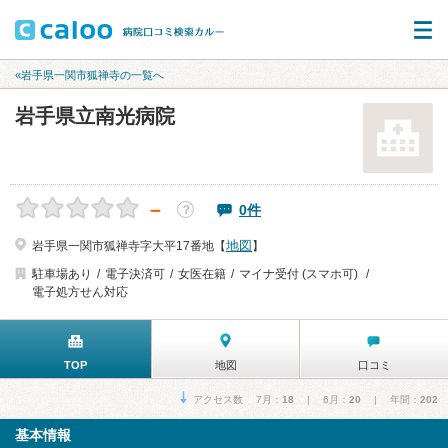
«岩手県一関市狐禅寺の一覧へ
岩手県立南光病院
－
0件
？
地図
岩手県一関市狐禅寺字大平17番地【
】
駐車場あり
電子決済可
女医在籍
マイナ受付 (スマホ可)
電子処方せん対応
TOP
地図
口コミ
アクセス数 7月：
18
| 6月：
20
| 年間：
202
基本情報