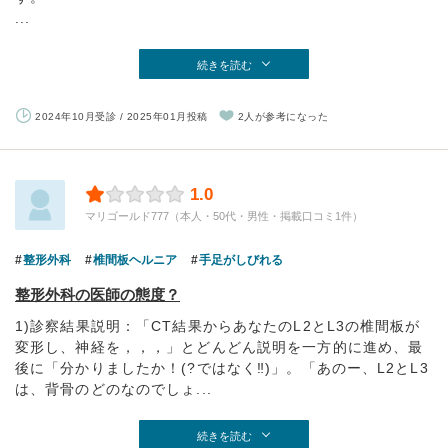
...
続きを読む
2024年10月受診 / 2025年01月投稿
2人が参考になった
1.0
マリゴールド777（本人・50代・男性・掲載口コミ1件）
整形外科
椎間板ヘルニア
手足がしびれる
整形外科の医師の態度？
1)診察結果説明：「CT結果からあなたのL2とL3の椎間板が
変形し、神経を，，，」とどんどん説明を一方的に進め、最
後に「分かりましたか！(?ではなく‼)」。「あのー、L2とL3
は、背骨のどのなのでしょ...
続きを読む