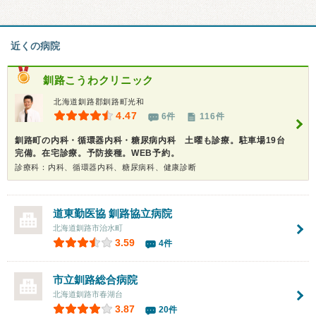
近くの病院
釧路こうわクリニック
北海道釧路郡釧路町光和
4.47
6件
116件
釧路町の内科・循環器内科・糖尿病内科 土曜も診療。駐車場19台
完備。在宅診療。予防接種。WEB予約。
診療科：内科、循環器内科、糖尿病科、健康診断
道東勤医協 釧路協立病院
北海道釧路市治水町
3.59
4件
市立釧路総合病院
北海道釧路市春湖台
3.87
20件