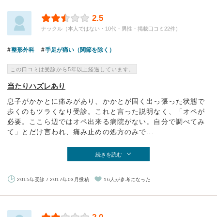
2.5
ナックル（本人ではない・10代・男性・掲載口コミ22件）
整形外科
手足が痛い（関節を除く）
この口コミは受診から5年以上経過しています。
当たりハズレあり
息子がかかとに痛みがあり、かかとが固く出っ張った状態で
歩くのもツラくなり受診。これと言った説明なく、「オペが
必要。ここら辺ではオペ出来る病院がない。自分で調べてみ
て」とだけ言われ、痛み止めの処方のみで...
続きを読む
2015年受診 / 2017年03月投稿
16人が参考になった