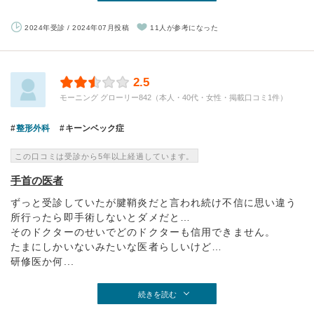
2024年受診 / 2024年07月投稿
11人が参考になった
2.5
モーニング グローリー842（本人・40代・女性・掲載口コミ1件）
整形外科
キーンベック症
この口コミは受診から5年以上経過しています。
手首の医者
ずっと受診していたが腱鞘炎だと言われ続け不信に思い違う
所行ったら即手術しないとダメだと…
そのドクターのせいでどのドクターも信用できません。
たまにしかいないみたいな医者らしいけど…
研修医か何...
続きを読む