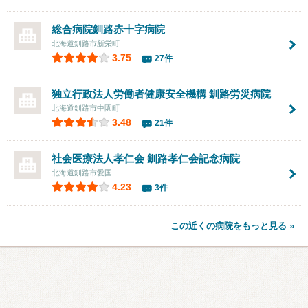
総合病院釧路赤十字病院
北海道釧路市新栄町
3.75
27件
独立行政法人労働者健康安全機構 釧路労災病院
北海道釧路市中園町
3.48
21件
社会医療法人孝仁会
釧路孝仁会記念病院
北海道釧路市愛国
4.23
3件
この近くの病院をもっと見る »