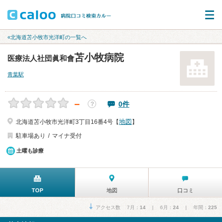
«北海道苫小牧市光洋町の一覧へ
苫小牧病院
医療法人社団眞和會
青葉駅
－
0件
？
地図
北海道苫小牧市光洋町3丁目16番4号【
】
駐車場あり
マイナ受付
土曜も診療
TOP
地図
口コミ
アクセス数 7月：
14
| 6月：
24
| 年間：
225