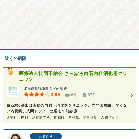
近くの病院
医療法人社団千結会
さっぽろ白石内科消化器クリ
ニック
北海道札幌市白石区南郷通
3.95
6件
87件
白石駅6番出口直結の内科・消化器クリニック、専門医在籍、辛くな
い内視鏡、人間ドック、土曜も午前診療
診療科：内科、消化器内科、胃腸科、内視鏡、健康診断、人間ドック
美容外科