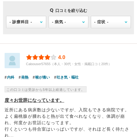
口コミを絞り込む
4.0
Caloouser57655（本人・30代・女性・掲載口コミ20件）
内科
発熱
喉が痛い
吐き気・嘔吐
この口コミは受診から5年以上経過しています。
度々お世辞になっています。
近所にある病床数は少ないですが、入院もできる病院です。
よく扁桃腺が腫れると熱が出て食べれなくなり、体調が崩
れ、何度かお世話になってます。
行くといつも待合室はいっぱいですが、それほど長く待たさ
れ...