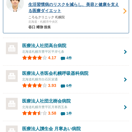
生活習慣病のリスクを減らし、美容と健康を支え
る医療ダイエット
ころもクリニック 札幌院
北海道・札幌市中央区
谷口 靖弥
院長
医療法人社団
高台病院
北海道札幌市豊平区平岸七条
4.17
4件
医療法人杏医会
札幌呼吸器科病院
北海道札幌市白石区栄通
3.93
6件
医療法人社団
北樹会病院
北海道札幌市豊平区月寒西五条
3.58
1件
医療法人讃生会 月寒あい病院