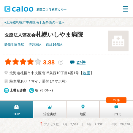
«北海道札幌市中央区南十五条西の一覧へ
札幌いしやま病院
医療法人藻友会
静修学園前駅
行啓通駅
西線16条駅
3.88
27件
？
地図
北海道札幌市中央区南15条西10丁目4番1号【
】
駐車場あり
マイナ受付 (スマホ可)
土曜も診療
朝（8:00〜）
27件
TOP
治療実績
地図
口コミ
アクセス数 7月：
2,567
| 6月：
2,332
| 年間：
28,978