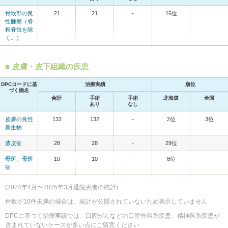
骨軟部の良
21
21
-
16位
性腫瘍（脊
椎脊髄を除
く。）
皮膚・皮下組織の疾患
DPCコードに基
治療実績
順位
づく病名
合計
手術
手術
北海道
全国
あり
なし
皮膚の良性
132
132
-
2位
3位
新生物
膿皮症
28
28
-
29位
母斑、母斑
10
10
-
8位
症
(2024年4月〜2025年3月退院患者の統計)
件数が10件未満の場合は、統計が公開されていないため表示していません
DPCに基づく治療実績では、口腔がんなどの口腔外科系疾患、精神科系疾患が
含まれていないケースが多い点にご留意ください