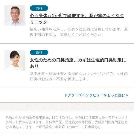
内科
心も身体も1か所で診療する、我が家のようなク
リニック
幅広い知見を活かし、心身を複合的に診療しています。原
因不明の不調も、遠慮なくご相談ください。
歯科
女性のための口臭治療。カギは生理的口臭対策に
あり
基本検査・精密検査と徹底的なカウンセリングで、女性の
口臭のお悩み・不安を解決します。
ドクターズインタビューをもっと読む »
札幌いしやま病院の基本情報、口コミ27件は、病院口コミ検索カルーでチェック！
外科、肛門科があります。外科専門医、消化器外科専門医、大腸肛門病専門医など
が在籍しています。土曜日診察・朝対応（8:00〜）・駐車場あり。