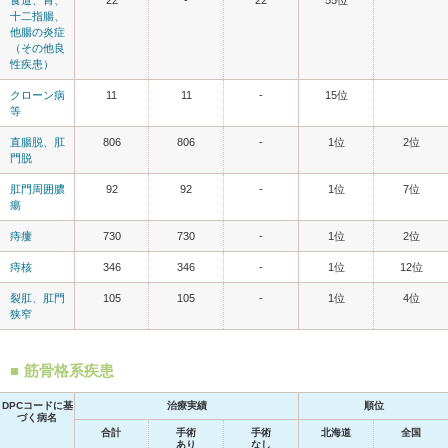
十二指腸、
他腸の炎症
（その他良
性疾患）
クローン病
11
11
-
15位
等
直腸脱、肛
806
806
-
1位
2位
門脱
肛門周囲膿
92
92
-
1位
7位
瘍
痔瘻
730
730
-
1位
2位
痔核
346
346
-
1位
12位
裂肛、肛門
105
105
-
1位
4位
狭窄
筋骨格系疾患
DPCコードに基
治療実績
順位
づく病名
合計
手術
手術
北海道
全国
あり
なし