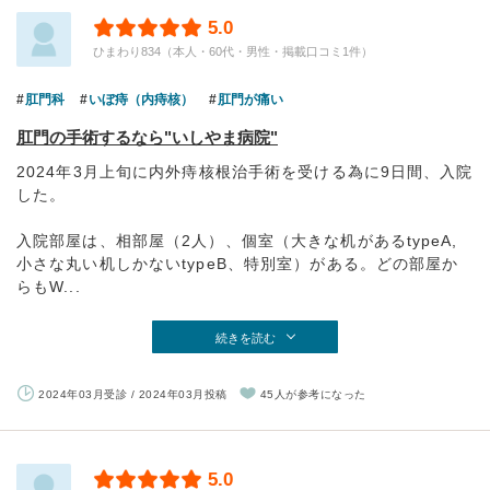
5.0
ひまわり834（本人・60代・男性・掲載口コミ1件）
肛門科
いぼ痔（内痔核）
肛門が痛い
肛門の手術するなら"いしやま病院"
2024年3月上旬に内外痔核根治手術を受ける為に9日間、入院
した。
入院部屋は、相部屋（2人）、個室（大きな机があるtypeA,
小さな丸い机しかないtypeB、特別室）がある。どの部屋か
らもW...
続きを読む
2024年03月受診 / 2024年03月投稿
45人が参考になった
5.0