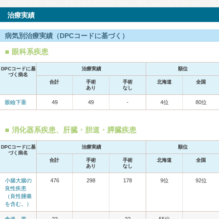
治療実績
病気別治療実績（DPCコードに基づく）
眼科系疾患
DPCコードに基
治療実績
順位
づく病名
合計
手術
手術
北海道
全国
あり
なし
眼瞼下垂
49
49
-
4位
80位
消化器系疾患、肝臓・胆道・膵臓疾患
DPCコードに基
治療実績
順位
づく病名
合計
手術
手術
北海道
全国
あり
なし
小腸大腸の
476
298
178
9位
92位
良性疾患
（良性腫瘍
を含む。）
食道、胃、
22
-
22
55位